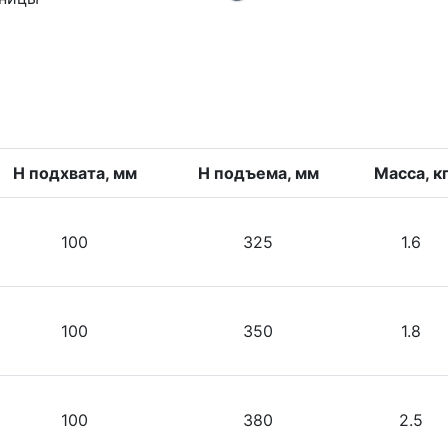
Н подхвата, мм
H подъема, мм
Масса, к
100
325
1.6
100
350
1.8
100
380
2.5