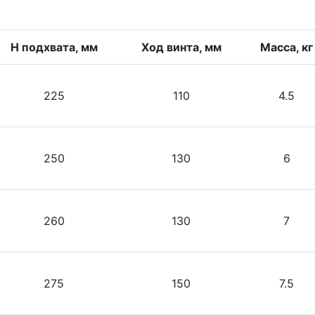
Н подхвата, мм
Ход винта, мм
Масса, кг
225
110
4.5
250
130
6
260
130
7
275
150
7.5