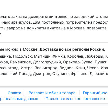
елать заказ на домкраты винтовые по заводской стоимо
чных артикулов. Для постоянных потребителей предост
ть запрос на домкраты винтовые в Москве, позвоните
.
вые можно в Москве.
Доставка во все регионы России.
лашиха, Подольск, Мытищи, Химки, Королёв, Люберцы, К
хов, Раменское, Долгопрудный, Орехово-Зуево, Пушкин
еленоград, Истра, Звенигород, Видное, Клин, Чехов, Ив
авловский Посад, Дмитров, Ступино, Фрязино, Дзержин
а
|
Оплата
|
Возврат и обмен товара
|
Гарантийное
ерсональных данных
|
Пользовательское соглашение