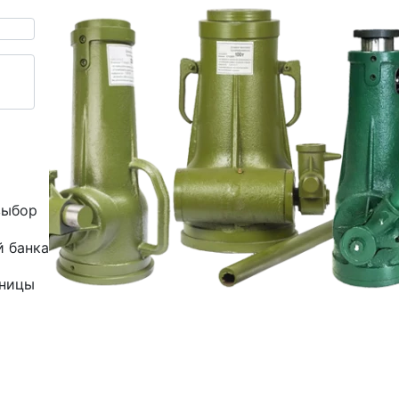
выбор
й банка
зницы