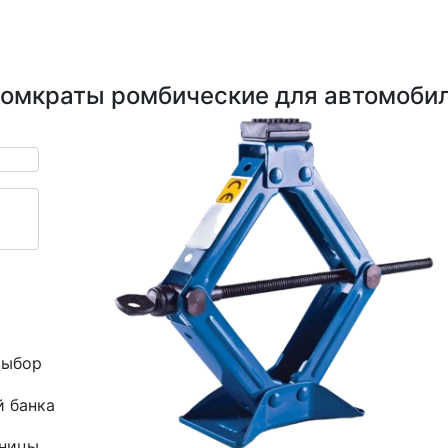
омкраты ромбические для автомоби
выбор
й банка
зницы