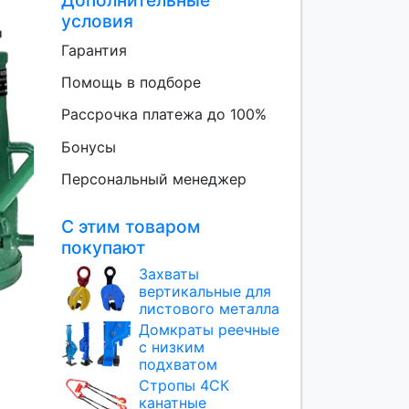
Дополнительные
условия
Гарантия
Помощь в подборе
Рассрочка платежа до 100%
Бонусы
Персональный менеджер
С этим товаром
покупают
Захваты
вертикальные для
листового металла
Домкраты реечные
с низким
подхватом
Стропы 4СК
канатные