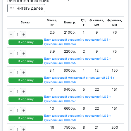
спецпредложения.
европейских производителей.
Читать далее
Масса,
Г/п,
Ф каната,
Ф ролика,
Заказ
Цена, р.
кг
т
мм
мм
2,5
2100р.
1
9
76
Блок шкивовый отводной с проушиной LS 1 т
В корзину
(усиленный) 1004754
3.9
2200р.
2
9
75
Блок шкивовый отводной с проушиной LS 2 т
В корзину
(усиленный) 1004755
8.4
6000р.
4
12
150
Блок шкивовый монтажный с проушиной LS 4 т
В корзину
(усиленный) 1004756
11
6400р.
5
22
151
Блок шкивовый отводной с проушиной LS 5 т
В корзину
(усиленный) 1004757
13
6600р.
6
22
151
Блок шкивовый отводной с проушиной LS 6 т
В корзину
(усиленный) 1004758
19
7500р.
8
21
200