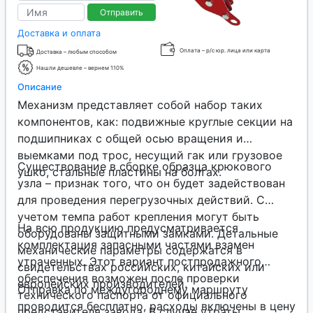
Отправить
Доставка и оплата
Оплата – р/с юр. лица или карта
Доставка – любым способом
Нашли дешевле – вернем 110%
Описание
Механизм представляет собой набор таких
компонентов, как: подвижные круглые секции на
подшипниках с общей осью вращения и
выемками под трос, несущий гак или грузовое
Существование в сборке образца крюкового
ушко, стальные пластины на болтах.
узла – признак того, что он будет задействован
для проведения перегрузочных действий. С
учетом темпа работ крепления могут быть
На всю продукцию предусматривается
оборудованы защитными замками. Детальные
комплектация запасными частями взамен
механические параметры содержатся в
утраченных. Этот вариант постпродажного
свидетельствах российских, китайских или
обеспечения возможен после проверки
европейских производителей.
Отправка по междугороднему маршруту
технического паспорта от официального
проводится бесплатно, расходы включены в цену
представителя завода. В случае утраты