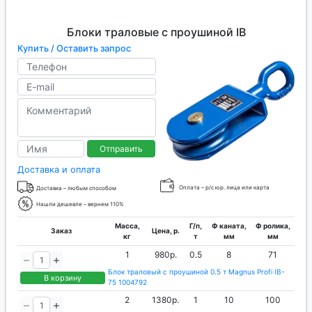
Блоки траловые с проушиной IB
Купить / Оставить запрос
Отправить
Доставка и оплата
Оплата – р/с юр. лица или карта
Доставка – любым способом
Нашли дешевле – вернем 110%
Масса,
Г/п,
Ф каната,
Ф ролика,
Заказ
Цена, р.
кг
т
мм
мм
1
980р.
0.5
8
71
Блок траловый с проушиной 0.5 т Magnus Profi IB-
В корзину
75 1004792
2
1380р.
1
10
100