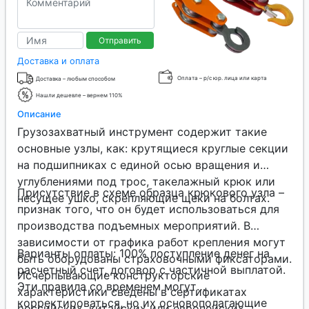
Отправить
Доставка и оплата
Оплата – р/с юр. лица или карта
Доставка – любым способом
Нашли дешевле – вернем 110%
Описание
Грузозахватный инструмент содержит такие
основные узлы, как: крутящиеся круглые секции
на подшипниках с единой осью вращения и
углублениями под трос, такелажный крюк или
Присутствие в схеме образца крюкового узла –
несущее ушко, скрепляющие щеки на болтах.
признак того, что он будет использоваться для
производства подъемных мероприятий. В
зависимости от графика работ крепления могут
Варианты оплаты: 100% поступление денег на
быть оборудованы страховочными фиксаторами.
расчетный счет, договор с частичной выплатой.
Исчерпывающие конструкторские
Эти правила со временем могут
характеристики сведены в сертификатах
корректироваться, но их основополагающие
российских, китайских или европейских