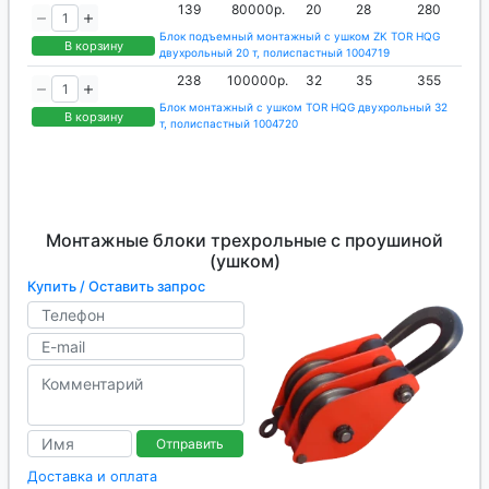
139
80000р.
20
28
280
Блок подъемный монтажный с ушком ZK TOR HQG
В корзину
двухрольный 20 т, полиспастный 1004719
238
100000р.
32
35
355
Блок монтажный с ушком TOR HQG двухрольный 32
В корзину
т, полиспастный 1004720
Монтажные блоки трехрольные с проушиной
(ушком)
Купить / Оставить запрос
Отправить
Доставка и оплата