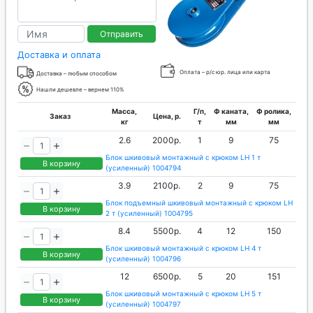
Отправить
Доставка и оплата
Оплата – р/с юр. лица или карта
Доставка – любым способом
Нашли дешевле – вернем 110%
Масса,
Г/п,
Ф каната,
Ф ролика,
Заказ
Цена, р.
кг
т
мм
мм
2.6
2000р.
1
9
75
Блок шкивовый монтажный с крюком LH 1 т
В корзину
(усиленный) 1004794
3.9
2100р.
2
9
75
Блок подъемный шкивовый монтажный с крюком LH
В корзину
2 т (усиленный) 1004795
8.4
5500р.
4
12
150
Блок шкивовый монтажный с крюком LH 4 т
В корзину
(усиленный) 1004796
12
6500р.
5
20
151
Блок шкивовый монтажный с крюком LH 5 т
В корзину
(усиленный) 1004797