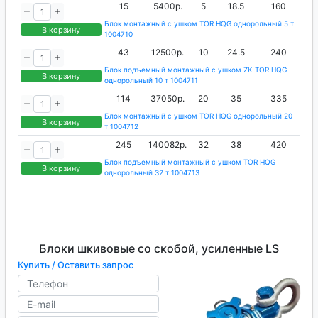
15
5400р.
5
18.5
160
Блок монтажный с ушком TOR HQG однорольный 5 т
В корзину
1004710
43
12500р.
10
24.5
240
Блок подъемный монтажный с ушком ZK TOR HQG
В корзину
однорольный 10 т 1004711
114
37050р.
20
35
335
Блок монтажный с ушком TOR HQG однорольный 20
В корзину
т 1004712
245
140082р.
32
38
420
Блок подъемный монтажный с ушком TOR HQG
В корзину
однорольный 32 т 1004713
Блоки шкивовые со скобой, усиленные LS
Купить / Оставить запрос