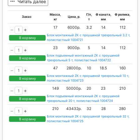
не предусматривается действующим
Читать далее
законодательством. Физические лица на
Масса,
Г/п,
Ф каната,
Ф ролика,
основании закона могут в течение четырнадцати
Заказ
Цена, р.
кг
т
мм
мм
дней обменять продукцию на аналогичную.
17
6000р.
3.2
14
112
Условия процедуры: сохранность товарного
Блок монтажный ZK с проушиной трехрольный 3.2 т,
вида и 100% потребительских функций. В данном
В корзину
полиспастный 1004721
случае стоимость транспортировки не
23
9000р.
5
14
112
выплачивается.
Блок подъемный монтажный ZK с проушиной
В корзину
трехрольный 5 т, полиспастный 1004722
47
28000р.
10
18.5
160
Блок монтажный ZK с проушиной трехрольный 10 т,
В корзину
полиспастный 1004723
149
50000р.
20
23
210
Блок подъемный монтажный ZK с проушиной
В корзину
трехрольный 20 т, полиспастный 1004724
210
43432р.
32
28
280
Блок монтажный ZK с проушиной трехрольный 32 т,
В корзину
полиспастный 1004725