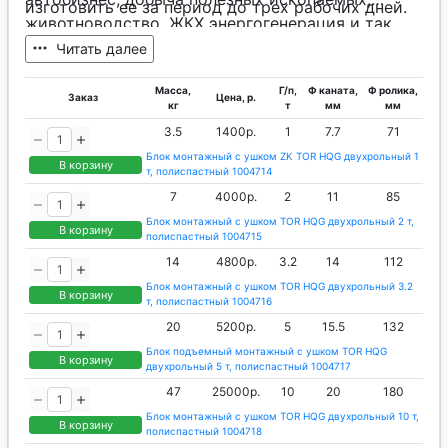
изготовить ее за период до трех рабочих дней.
животноводство, ЖКХ энергогенерация и так
далее.
Читать далее
Масса,
Г/п,
Ф каната,
Ф ролика,
Заказ
Цена, р.
кг
т
мм
мм
3.5
1400р.
1
7.7
71
Блок монтажный с ушком ZK TOR HQG двухрольный 1
В корзину
т, полиспастный 1004714
7
4000р.
2
11
85
Блок монтажный с ушком TOR HQG двухрольный 2 т,
В корзину
полиспастный 1004715
14
4800р.
3.2
14
112
Блок монтажный с ушком TOR HQG двухрольный 3.2
В корзину
т, полиспастный 1004716
20
5200р.
5
15.5
132
Блок подъемный монтажный с ушком TOR HQG
В корзину
двухрольный 5 т, полиспастный 1004717
47
25000р.
10
20
180
Блок монтажный с ушком TOR HQG двухрольный 10 т,
В корзину
полиспастный 1004718