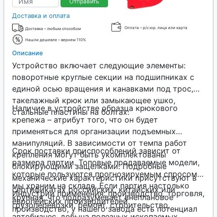
Отправить
Доставка и оплата
Оплата – р/с юр. лица или карта
Доставка – любым способом
Нашли дешевле – вернем 110%
Описание
Устройство включает следующие элементы:
поворотные круглые секции на подшипниках с
единой осью вращения и канавками под трос,
такелажный крюк или замыкающее ушко,
Наличие в устройстве образца крюкового
стальные пластины на болтах.
крепежа – атрибут того, что он будет
применяться для организации подъемных
манипуляций. В зависимости от темпа работ
Срок поставки приспособлений зависит от
крепления могут быть укомплектованы
размера партии. Топовые продаваемые модели,
блокирующими защелками. Подробные
которые пользуются прогнозируемым спросом,
механические характеристики присутствуют в
мы храним на складе. Если партия настолько
сертификатах российских, китайских или
Индустрии применения: производство, торговля,
крупная, что подразумевает внеплановое
европейских производителей.
грузоперевозки, ремонт, строительство,
производство, у нашего завода есть потенциал
автобизнес, добыча полезных ископаемых,