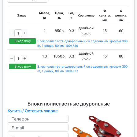
вводить механизм в работу при наличии любых
Ф
Ф
повреждений в конструкции. Из соображений
Масса,
Цена,
Г/п,
Заказ
Крепление
каната,
ролика,
кг
р.
т
того, что погрузочно-разгрузочные процедуры
мм
мм
несут в себе серьезную опасность, то все
двойной
1
850р.
0.3
15
60
потенциально аварийные условия должны быть
крюк
устранены.
В корзину
Блок полиспаста однорольный со сдвоенным крюком 300
кг, 1 ролик, 60 мм 1004726
двойной
1.3
1050р.
0.3
15
80
крюк
В корзину
Блок полиспаста однорольный со сдвоенным крюком 300
кг, 1 ролик, 80 мм 1004727
Блоки полиспастные двурольные
Купить / Оставить запрос