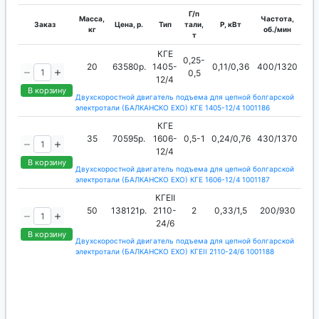
Г/п
Масса,
Частота,
Заказ
Цена, р.
Тип
тали,
P, кВт
кг
об./мин
т
КГЕ
0,25-
20
63580р.
1405-
0,11/0,36
400/1320
0,5
12/4
В корзину
Двухскоростной двигатель подъема для цепной болгарской
электротали (БАЛКАНСКО ЕХО) КГЕ 1405-12/4 1001186
КГЕ
35
70595р.
1606-
0,5-1
0,24/0,76
430/1370
12/4
В корзину
Двухскоростной двигатель подъема для цепной болгарской
электротали (БАЛКАНСКО ЕХО) КГЕ 1606-12/4 1001187
КГЕII
50
138121р.
2110-
2
0,33/1,5
200/930
24/6
В корзину
Двухскоростной двигатель подъема для цепной болгарской
электротали (БАЛКАНСКО ЕХО) КГЕII 2110-24/6 1001188