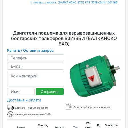
с повыш. скорост. (БАЛКАНСКО ЕХО) КГЕ 3518-24/4 1001166
Двигатели подъема для взрывозащищенных
болгарских тельферов ВЗИ/ВБИ (БАЛКАНСКО
ЕХО)
Купить / Оставить запрос
Отправить
Доставка и оплата
Оплата – р/с юр. лица или карта
Доставка – любым способом
Нашли дешевле – вернем 110%
Г/п
Масса,
P,
Частота,
Заказ
Цена, р.
Тип
тали,