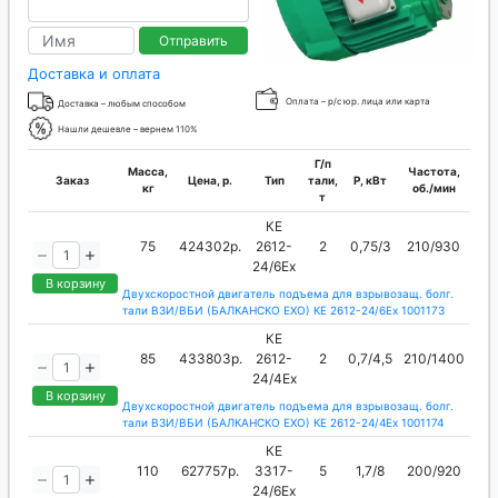
Отправить
Доставка и оплата
Оплата – р/с юр. лица или карта
Доставка – любым способом
Нашли дешевле – вернем 110%
Г/п
Масса,
Частота,
Заказ
Цена, р.
Тип
тали,
P, кВт
кг
об./мин
т
КЕ
75
424302р.
2612-
2
0,75/3
210/930
24/6Ех
В корзину
Двухскоростной двигатель подъема для взрывозащ. болг.
тали ВЗИ/ВБИ (БАЛКАНСКО ЕХО) КЕ 2612-24/6Ех 1001173
КЕ
85
433803р.
2612-
2
0,7/4,5
210/1400
24/4Ех
В корзину
Двухскоростной двигатель подъема для взрывозащ. болг.
тали ВЗИ/ВБИ (БАЛКАНСКО ЕХО) КЕ 2612-24/4Ех 1001174
КЕ
110
627757р.
3317-
5
1,7/8
200/920
24/6Ех