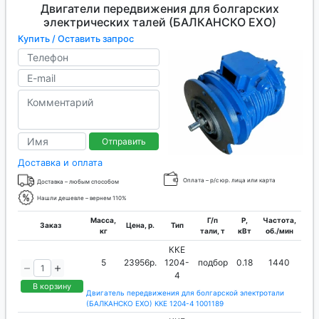
Двигатели передвижения для болгарских
электрических талей (БАЛКАНСКО ЕХО)
Купить / Оставить запрос
Отправить
Доставка и оплата
Оплата – р/с юр. лица или карта
Доставка – любым способом
Нашли дешевле – вернем 110%
Масса,
Г/п
P,
Частота,
Заказ
Цена, р.
Тип
кг
тали, т
кВт
об./мин
ККЕ
5
23956р.
1204-
подбор
0.18
1440
4
В корзину
Двигатель передвижения для болгарской электротали
(БАЛКАНСКО ЕХО) ККЕ 1204-4 1001189