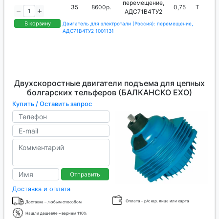
перемещение,
35
8600р.
0,75
Т
АДС71В4TУ2
В корзину
Двигатель для электротали (Россия): перемещение,
АДС71В4TУ2 1001131
Двухскоростные двигатели подъема для цепных
болгарских тельферов (БАЛКАНСКО ЕХО)
Купить / Оставить запрос
Отправить
Доставка и оплата
Оплата – р/с юр. лица или карта
Доставка – любым способом
Нашли дешевле – вернем 110%