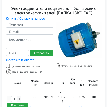
Электродвигатели подъема для болгарских
электрических талей (БАЛКАНСКО ЕХО)
Купить / Оставить запрос
Отправить
Доставка и оплата
Оплата – р/с юр. лица или карта
Доставка – любым способом
Нашли дешевле – вернем 110%
Г/п
Масса,
P,
Частота,
Заказ
Цена, р.
Тип
тали,
кг
кВт
об./мин
т
КГЕ
35
70157р.
1605-
0.5
0.75
910
6
В корзину