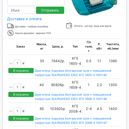
Отправить
Доставка и оплата
Оплата – р/с юр. лица или карта
Доставка – любым способом
Нашли дешевле – вернем 110%
Г/п
Масса,
P,
Частота,
Заказ
Цена, р.
Тип
тали,
кг
кВт
об./мин
т
КГЕ
35
76442р.
0.5
1.1
1360
1605-4
В корзину
Двигатель подъема болгарской тали с повышенной
скоростью (БАЛКАНСКО ЕХО) КГЕ 1605-4 1001145
КГЕ
40
80826р.
1
2.3
1300
1608-4
В корзину
Двигатель подъема болгарской тали с повышенной
скоростью (БАЛКАНСКО ЕХО) КГЕ 1608-4 1001146
КГЕ
65
103920р.
2-4
4.5
1400
2008-4
В корзину
Двигатель подъема болгарской тали с повышенной
скоростью (БАЛКАНСКО ЕХО) КГЕ 2008-4 1001147