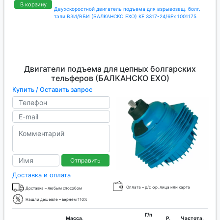
В корзину
Двухскоростной двигатель подъема для взрывозащ. болг.
тали ВЗИ/ВБИ (БАЛКАНСКО ЕХО) КЕ 3317-24/6Ех 1001175
Двигатели подъема для цепных болгарских
тельферов (БАЛКАНСКО ЕХО)
Купить / Оставить запрос
Отправить
Доставка и оплата
Оплата – р/с юр. лица или карта
Доставка – любым способом
Нашли дешевле – вернем 110%
Г/п
Масса,
P,
Частота,