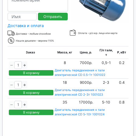
Отправить
Доставка и оплата
Оплата – р/с юр. лица или карта
Доставка – любым способом
Нашли дешевле – вернем 110%
Г/п тали,
Заказ
Масса, кг
Цена, р.
P, кВт
т
8
7000р.
0,5-1
0.2
Двигатель передвижения к тали
В корзину
электрической CD 0.5-1т 1001022
18
9000р.
2-3
0.4
Двигатель передвижения к тали
В корзину
электрической CD 2-3т 1001023
35
17000р.
5-10
0.8
Двигатель передвижения к тали
В корзину
электрической CD 5-10т 1001024