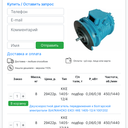
Купить / Оставить запрос
Отправить
Доставка и оплата
Оплата – р/с юр. лица или карта
Доставка – любым способом
Нашли дешевле – вернем 110%
Масса,
Г/п
Частота,
Заказ
Цена, р.
Тип
P, кВт
кг
тали, т
об./мин
ККЕ
8
29422р.
1405-
подбор
0,06/0,18
450/1440
12/4
В корзину
Двухскоростной двигатель передвижения к болгарской
электротали (БАЛКАНСКО ЕХО) ККЕ 1405-12/4 1001202
ККЕ
8
29422р.
1405-
подбор
0,06/0,18
450/1440
12/4А