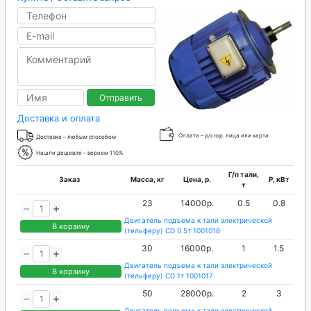
Отправить
Доставка и оплата
Оплата – р/с юр. лица или карта
Доставка – любым способом
Нашли дешевле – вернем 110%
Г/п тали,
Заказ
Масса, кг
Цена, р.
P, кВт
т
23
14000р.
0.5
0.8
Двигатель подъема к тали электрической
В корзину
(тельферу) CD 0.5т 1001016
30
16000р.
1
1.5
Двигатель подъема к тали электрической
В корзину
(тельферу) CD 1т 1001017
50
28000р.
2
3
Двигатель подъема к тали электрической