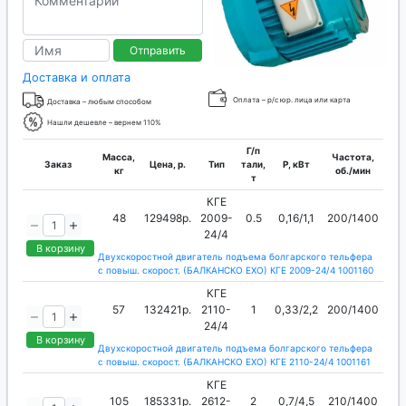
Отправить
Доставка и оплата
Оплата – р/с юр. лица или карта
Доставка – любым способом
Нашли дешевле – вернем 110%
Г/п
Масса,
Частота,
Заказ
Цена, р.
Тип
тали,
P, кВт
кг
об./мин
т
КГЕ
48
129498р.
2009-
0.5
0,16/1,1
200/1400
24/4
В корзину
Двухскоростной двигатель подъема болгарского тельфера
с повыш. скорост. (БАЛКАНСКО ЕХО) КГЕ 2009-24/4 1001160
КГЕ
57
132421р.
2110-
1
0,33/2,2
200/1400
24/4
В корзину
Двухскоростной двигатель подъема болгарского тельфера
с повыш. скорост. (БАЛКАНСКО ЕХО) КГЕ 2110-24/4 1001161
КГЕ
105
185331р.
2612-
2
0,7/4,5
210/1400