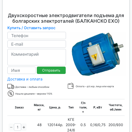
Двухскоростные электродвигатели подъема для
болгарских электроталей (БАЛКАНСКО ЕХО)
Купить / Оставить запрос
Отправить
Доставка и оплата
Оплата – р/с юр. лица или карта
Доставка – любым способом
Нашли дешевле – вернем 110%
Г/п
Масса,
Частота,
Заказ
Цена, р.
Тип
тали,
P, кВт
кг
об./мин
т
КГЕ
48
120144р.
2009-
0.5
0,16/0,75
200/930
24/6