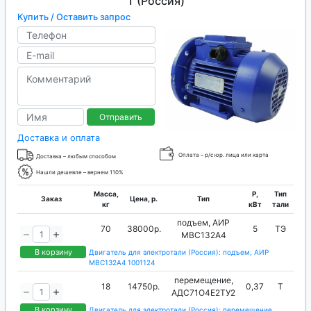
Т (Россия)
Купить / Оставить запрос
Отправить
Доставка и оплата
Оплата – р/с юр. лица или карта
Доставка – любым способом
Нашли дешевле – вернем 110%
Масса,
P,
Тип
Заказ
Цена, р.
Тип
кг
кВт
тали
подъем, АИР
70
38000р.
5
ТЭ
МВС132А4
В корзину
Двигатель для электротали (Россия): подъем, АИР
МВС132А4 1001124
перемещение,
18
14750р.
0,37
Т
АДС71O4Е2TУ2
В корзину
Двигатель для электротали (Россия): перемещение,