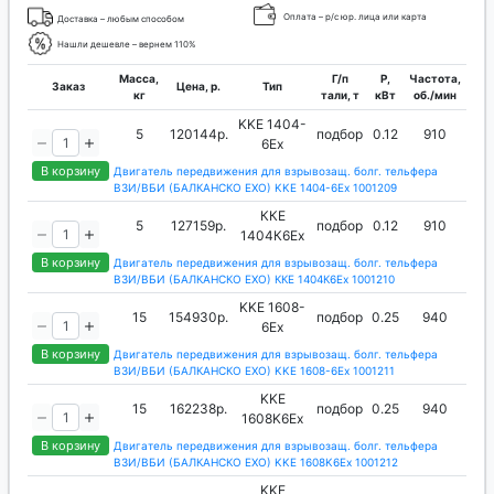
Оплата – р/с юр. лица или карта
Доставка – любым способом
Нашли дешевле – вернем 110%
Масса,
Г/п
P,
Частота,
Заказ
Цена, р.
Тип
кг
тали, т
кВт
об./мин
KKЕ 1404-
5
120144р.
подбор
0.12
910
6Ex
В корзину
Двигатель передвижения для взрывозащ. болг. тельфера
ВЗИ/ВБИ (БАЛКАНСКО ЕХО) KKЕ 1404-6Ex 1001209
ККЕ
5
127159р.
подбор
0.12
910
1404К6Ех
В корзину
Двигатель передвижения для взрывозащ. болг. тельфера
ВЗИ/ВБИ (БАЛКАНСКО ЕХО) ККЕ 1404К6Ех 1001210
KKЕ 1608-
15
154930р.
подбор
0.25
940
6Ex
В корзину
Двигатель передвижения для взрывозащ. болг. тельфера
ВЗИ/ВБИ (БАЛКАНСКО ЕХО) KKЕ 1608-6Ex 1001211
KKЕ
15
162238р.
подбор
0.25
940
1608K6Ex
В корзину
Двигатель передвижения для взрывозащ. болг. тельфера
ВЗИ/ВБИ (БАЛКАНСКО ЕХО) KKЕ 1608K6Ex 1001212
KKЕ