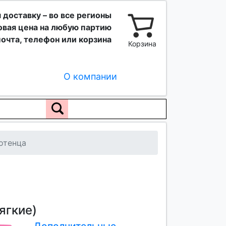
 доставку – во все регионы
вая цена на любую партию
очта, телефон или корзина
Корзина
О компании
отенца
ягкие)