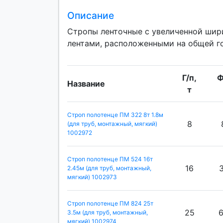
Описание
Стропы ленточные с увеличенной шир
лентами, расположенными на общей го
Г/п,
Ф
Название
т
Строп полотенце ПМ 322 8т 1.8м
8
(для труб, монтажный, мягкий)
1002972
Строп полотенце ПМ 524 16т
16
2.45м (для труб, монтажный,
мягкий) 1002973
Строп полотенце ПМ 824 25т
25
3.5м (для труб, монтажный,
мягкий) 1002974