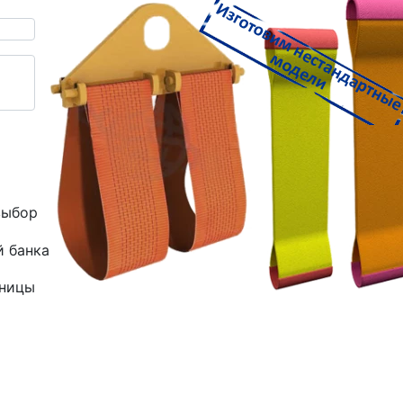
выбор
й банка
зницы