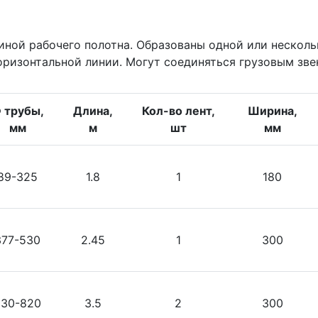
иной рабочего полотна. Образованы одной или неско
ризонтальной линии. Могут соединяться грузовым зве
 трубы,
Длина,
Кол-во лент,
Ширина,
мм
м
шт
мм
89-325
1.8
1
180
377-530
2.45
1
300
630-820
3.5
2
300