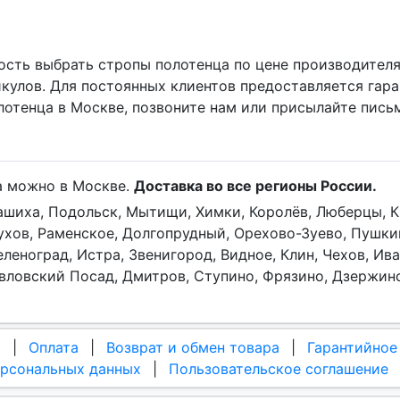
сть выбрать стропы полотенца по цене производителя
кулов. Для постоянных клиентов предоставляется гар
лотенца в Москве, позвоните нам или присылайте пись
а можно в Москве.
Доставка во все регионы России.
лашиха, Подольск, Мытищи, Химки, Королёв, Люберцы, К
хов, Раменское, Долгопрудный, Орехово-Зуево, Пушкин
еленоград, Истра, Звенигород, Видное, Клин, Чехов, Ив
авловский Посад, Дмитров, Ступино, Фрязино, Дзержин
а
|
Оплата
|
Возврат и обмен товара
|
Гарантийное
ерсональных данных
|
Пользовательское соглашение