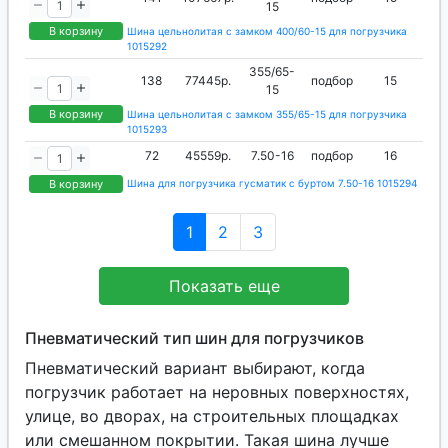
15
В корзину
Шина цельнолитая с замком 400/60-15 для погрузчика
1015292
355/65-
138
77445р.
подбор
15
15
В корзину
Шина цельнолитая с замком 355/65-15 для погрузчика
1015293
72
45559р.
7.50-16
подбор
16
В корзину
Шина для погрузчика гусматик с буртом 7.50-16 1015294
1
2
3
Показать еще
Пневматический тип шин для погрузчиков
Пневматический вариант выбирают, когда
погрузчик работает на неровных поверхностях,
улице, во дворах, на строительных площадках
или смешанном покрытии. Такая шина лучше