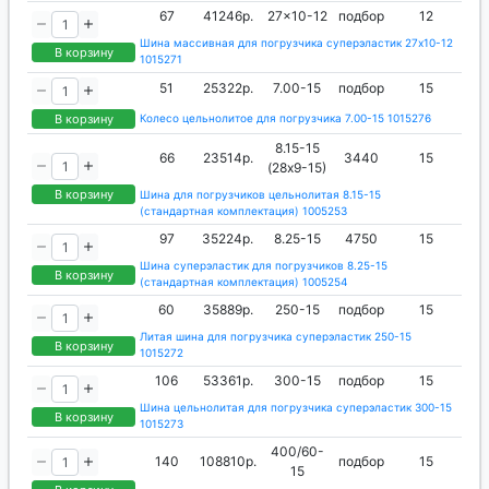
67
41246р.
27x10-12
подбор
12
Шина массивная для погрузчика суперэластик 27x10-12
В корзину
1015271
51
25322р.
7.00-15
подбор
15
В корзину
Колесо цельнолитое для погрузчика 7.00-15 1015276
8.15-15
66
23514р.
3440
15
(28х9-15)
В корзину
Шина для погрузчиков цельнолитая 8.15-15
(стандартная комплектация) 1005253
97
35224р.
8.25-15
4750
15
Шина суперэластик для погрузчиков 8.25-15
В корзину
(стандартная комплектация) 1005254
60
35889р.
250-15
подбор
15
Литая шина для погрузчика суперэластик 250-15
В корзину
1015272
106
53361р.
300-15
подбор
15
Шина цельнолитая для погрузчика суперэластик 300-15
В корзину
1015273
400/60-
140
108810р.
подбор
15
15