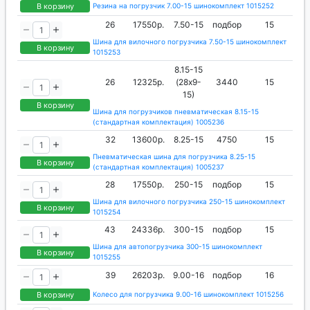
В корзину
Резина на погрузчик 7.00-15 шинокомплект 1015252
26
17550р.
7.50-15
подбор
15
Шина для вилочного погрузчика 7.50-15 шинокомплект
В корзину
1015253
8.15-15
26
12325р.
(28х9-
3440
15
15)
В корзину
Шина для погрузчиков пневматическая 8.15-15
(стандартная комплектация) 1005236
32
13600р.
8.25-15
4750
15
Пневматическая шина для погрузчика 8.25-15
В корзину
(стандартная комплектация) 1005237
28
17550р.
250-15
подбор
15
Шина для вилочного погрузчика 250-15 шинокомплект
В корзину
1015254
43
24336р.
300-15
подбор
15
Шина для автопогрузчика 300-15 шинокомплект
В корзину
1015255
39
26203р.
9.00-16
подбор
16
В корзину
Колесо для погрузчика 9.00-16 шинокомплект 1015256