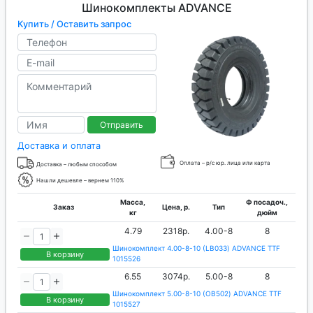
Шинокомплекты ADVANCE
Купить / Оставить запрос
Отправить
Доставка и оплата
Оплата – р/с юр. лица или карта
Доставка – любым способом
Нашли дешевле – вернем 110%
Масса,
Ф посадоч.,
Заказ
Цена, р.
Тип
кг
дюйм
4.79
2318р.
4.00-8
8
Шинокомплект 4.00-8-10 (LB033) ADVANCE TTF
В корзину
1015526
6.55
3074р.
5.00-8
8
Шинокомплект 5.00-8-10 (OB502) ADVANCE TTF
В корзину
1015527