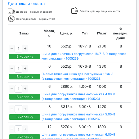
Доставка и оплата
Оплата – р/с юр. лица или карта
Доставка – любым способом
Нашли дешевле – вернем 110%
Ф
Масса,
Заказ
Цена, р.
Тип
Г/п, кг
посадоч.,
кг
дюйм
10
5525р.
18x7-8
2130
8
Шина для вилочных погрузчиков 18x7-8 (стандартная
В корзину
комплектация) 1005239
6
5525р.
16x6-8
1330
8
Пневматическая шина для погрузчика 16x6-8
В корзину
(стандартная комплектация) 1005238
6
2890р.
4.00-8
1000
8
Шина для погрузчиков пневматическая 4.00-8
В корзину
(стандартная комплектация) 1005231
8
3315р.
5.00-8
1420
8
Шина для погрузчиков пневматическая 5.00-8
В корзину
(стандартная комплектация) 1005232
12
5270р.
6.00-9
1890
9
Шина для погрузчиков пневматическая 6.00-9
В корзину
(стандартная комплектация) 1005233