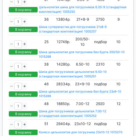
Цельнолитая шина для погрузчиков 6.00-9 (стандартная
В корзину
комплектация) 1005250
36
13804р.
21x8-9
2750
9
Шина суперэластик для погрузчиков 21x8-9
В корзину
(стандартная комплектация) 1005257
200/50-
25
12749р.
подбор
10
10
В корзину
Шина цельнолитая для погрузчика без бурта 200/50-10
1015268
38
14280р.
6.50-10
2310
10
Шина для погрузчиков цельнолитая 6.50-10
В корзину
(стандартная комплектация) 1005251
46
28334р.
23x9-10
подбор
10
Шина цельнолитая для погрузчика без бурта 23x9-10
В корзину
1015269
48
18850р.
7.00-12
2920
12
Шина для погрузчиков цельнолитая 7.00-12
В корзину
(стандартная комплектация) 1005252
51
29404р.
23х10-12
подбор
12
В корзину
Колесо цельнолитое для погрузчика 23х10-12 1015270