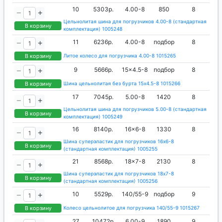
10
5303р.
4.00-8
850
8
Цельнолитая шина для погрузчиков 4.00-8 (стандартная
В корзину
комплектация) 1005248
11
6236р.
4.00-8
подбор
8
В корзину
Литое колесо для погрузчика 4.00-8 1015265
9
5666р.
15x4.5-8
подбор
8
В корзину
Шина цельнолитая без бурта 15x4.5-8 1015266
17
7045р.
5.00-8
1420
8
Цельнолитая шина для погрузчиков 5.00-8 (стандартная
В корзину
комплектация) 1005249
16
8140р.
16x6-8
1330
8
Шина суперэластик для погрузчиков 16x6-8
В корзину
(стандартная комплектация) 1005255
21
8568р.
18x7-8
2130
8
Шина суперэластик для погрузчиков 18x7-8
В корзину
(стандартная комплектация) 1005256
10
5529р.
140/55-9
подбор
9
В корзину
Колесо цельнолитое для погрузчика 140/55-9 1015267
27
10472р.
6.00-9
1890
9