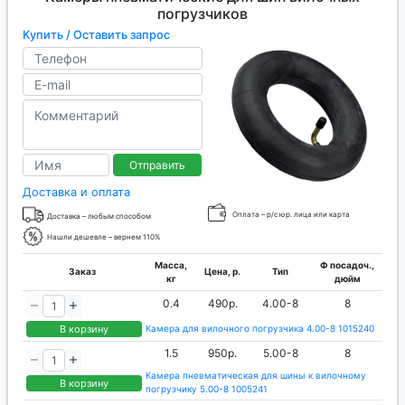
погрузчиков
Купить / Оставить запрос
Отправить
Доставка и оплата
Оплата – р/с юр. лица или карта
Доставка – любым способом
Нашли дешевле – вернем 110%
Масса,
Ф посадоч.,
Заказ
Цена, р.
Тип
кг
дюйм
0.4
490р.
4.00-8
8
В корзину
Камера для вилочного погрузчика 4.00-8 1015240
1.5
950р.
5.00-8
8
Камера пневматическая для шины к вилочному
В корзину
погрузчику 5.00-8 1005241