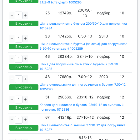
В корзину
21x8-9 (стандарт) 1005295
200/50-
25
12749р.
подбор
10
10
В корзину
Шина цельнолитая с буртом 200/50-10 для погрузчика
1015284
38
17425р.
6.50-10
2310
10
Шина цельнолитая с буртом (замком) для погрузчиков
В корзину
6.50-10 (стандарт) 1005289
46
28334р.
23x9-10
подбор
10
Шина для погрузчика гусматик с буртом 23x9-10
В корзину
1015285
48
17680р.
7.00-12
2920
12
Шина суперэластик для погрузчиков с буртом 7.00-12
В корзину
1005290
51
29856р.
23х10-12
подбор
12
Колесо цельнолитое с буртом 23х10-12 на вилочный
В корзину
погрузчик 1015286
67
41246р.
27x10-12
подбор
12
Шина цельнолитая с замком 27x10-12 для погрузчика
В корзину
1015287
8.15-15