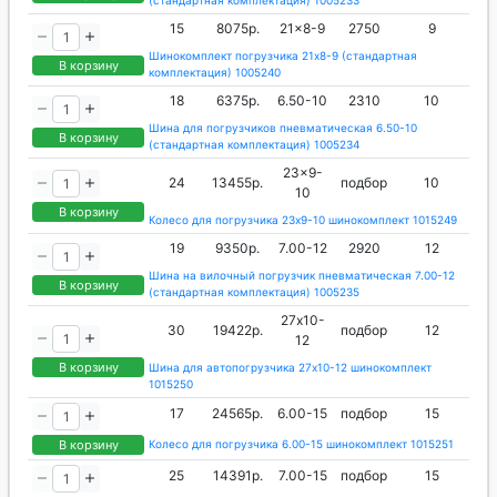
15
8075р.
21x8-9
2750
9
Шинокомплект погрузчика 21x8-9 (стандартная
В корзину
комплектация) 1005240
18
6375р.
6.50-10
2310
10
Шина для погрузчиков пневматическая 6.50-10
В корзину
(стандартная комплектация) 1005234
23x9-
24
13455р.
подбор
10
10
В корзину
Колесо для погрузчика 23x9-10 шинокомплект 1015249
19
9350р.
7.00-12
2920
12
Шина на вилочный погрузчик пневматическая 7.00-12
В корзину
(стандартная комплектация) 1005235
27х10-
30
19422р.
подбор
12
12
В корзину
Шина для автопогрузчика 27х10-12 шинокомплект
1015250
17
24565р.
6.00-15
подбор
15
В корзину
Колесо для погрузчика 6.00-15 шинокомплект 1015251
25
14391р.
7.00-15
подбор
15