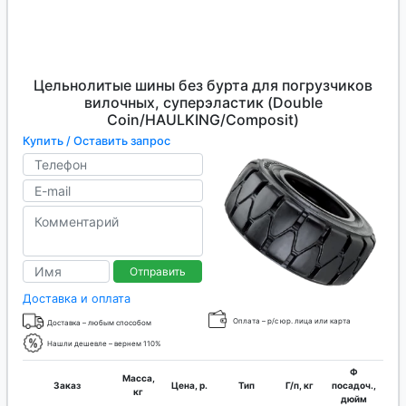
Цельнолитые шины без бурта для погрузчиков
вилочных, суперэластик (Double
Coin/HAULKING/Composit)
Купить / Оставить запрос
Отправить
Доставка и оплата
Оплата – р/с юр. лица или карта
Доставка – любым способом
Нашли дешевле – вернем 110%
Ф
Масса,
Заказ
Цена, р.
Тип
Г/п, кг
посадоч.,
кг
дюйм