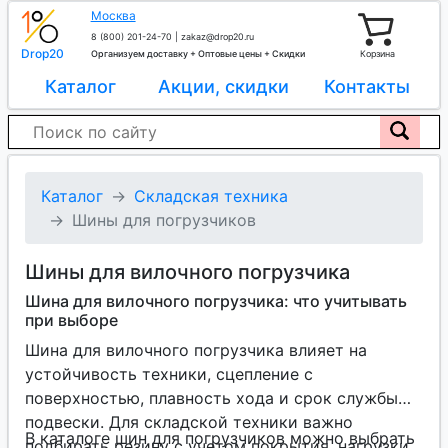
Москва
8 (800) 201-24-70
|
zakaz@drop20.ru
Drop20
Организуем доставку + Оптовые цены + Скидки
Корзина
Каталог
Акции, скидки
Контакты
Каталог
Складская техника
Шины для погрузчиков
Шины для вилочного погрузчика
Шина для вилочного погрузчика: что учитывать
при выборе
Шина для вилочного погрузчика влияет на
устойчивость техники, сцепление с
поверхностью, плавность хода и срок службы
подвески. Для складской техники важно
В каталоге шин для погрузчиков можно выбрать
подбирать резину с учетом покрытия, нагрузки,