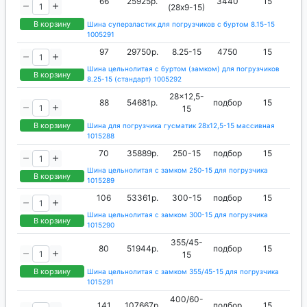
66
25925р.
3440
15
(28х9-15)
В корзину
Шина суперэластик для погрузчиков с буртом 8.15-15
1005291
97
29750р.
8.25-15
4750
15
Шина цельнолитая с буртом (замком) для погрузчиков
В корзину
8.25-15 (стандарт) 1005292
28x12,5-
88
54681р.
подбор
15
15
В корзину
Шина для погрузчика гусматик 28x12,5-15 массивная
1015288
70
35889р.
250-15
подбор
15
Шина цельнолитая с замком 250-15 для погрузчика
В корзину
1015289
106
53361р.
300-15
подбор
15
Шина цельнолитая с замком 300-15 для погрузчика
В корзину
1015290
355/45-
80
51944р.
подбор
15
15
В корзину
Шина цельнолитая с замком 355/45-15 для погрузчика
1015291
400/60-
141
107667р.
подбор
15