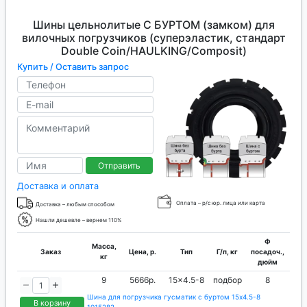
Шины цельнолитые С БУРТОМ (замком) для
вилочных погрузчиков (суперэластик, стандарт
Double Coin/HAULKING/Composit)
Купить / Оставить запрос
Отправить
Доставка и оплата
Оплата – р/с юр. лица или карта
Доставка – любым способом
Нашли дешевле – вернем 110%
Ф
Масса,
Заказ
Цена, р.
Тип
Г/п, кг
посадоч.,
кг
дюйм
9
5666р.
15x4.5-8
подбор
8
Шина для погрузчика гусматик с буртом 15x4.5-8
В корзину
1015282