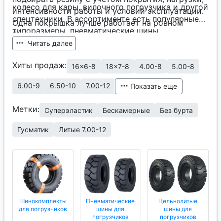
колесо для кары, вилочного погрузчика и другой
интенсивности работы и условий эксплуатации.
спецтехники. В ассортименте есть популярные
Одна покрышка лучше работает на ровном
типоразмеры, пневматические шины,
бетонном полу, другая — на улице, плитке,
цельнолитые шины, шинокомплекты, камеры и
Читать далее
асфальте или в условиях бездорожья.
резина для спецтехники.
Хиты продаж:
16x6-8
18x7-8
4.00-8
5.00-8
6.00-9
6.50-10
7.00-12
Показать еще
Метки:
Суперэластик
Бескамерные
Без бурта
Гусматик
Литые 7.00-12
Шинокомплекты
Пневматические
Цельнолитые
для погрузчиков
шины для
шины для
погрузчиков
погрузчиков