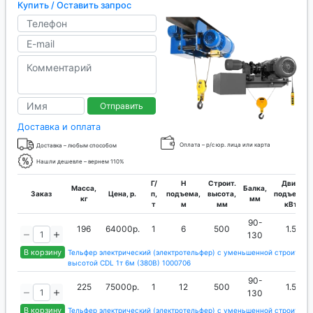
Купить / Оставить запрос
Отправить
Доставка и оплата
Оплата – р/с юр. лица или карта
Доставка – любым способом
Нашли дешевле – вернем 110%
Г/
H
Строит.
Двиг.
Масса,
Балка,
Заказ
Цена, р.
п,
подъема,
высота,
подъема,
кг
мм
т
м
мм
кВт
90-
196
64000р.
1
6
500
1.5
130
В корзину
Тельфер электрический (электротельфер) с уменьшенной строитель
высотой CDL 1т 6м (380В) 1000706
90-
225
75000р.
1
12
500
1.5
130
В корзину
Тельфер электрический (электротельфер) с уменьшенной строитель