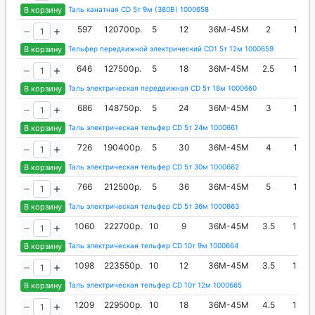
В корзину
Таль канатная CD 5т 9м (380В) 1000658
597
120700р.
5
12
36М-45М
2
1283
В корзину
Тельфер передвижной электрический CD1 5т 12м 1000659
646
127500р.
5
18
36М-45М
2.5
1283
В корзину
Таль электрическая передвижная CD 5т 18м 1000660
686
148750р.
5
24
36М-45М
3
1283
В корзину
Таль электрическая тельфер CD 5т 24м 1000661
726
190400р.
5
30
36М-45М
4
1283
В корзину
Таль электрическая тельфер CD 5т 30м 1000662
766
212500р.
5
36
36М-45М
5
1283
В корзину
Таль электрическая тельфер CD 5т 36м 1000663
1060
222700р.
10
9
36М-45М
3.5
1350
В корзину
Таль электрическая тельфер CD 10т 9м 1000664
1098
223550р.
10
12
36М-45М
3.5
1350
В корзину
Таль электрическая тельфер CD 10т 12м 1000665
1209
229500р.
10
18
36М-45М
4.5
1350