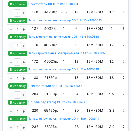
В корзину
Электроталь CD 0.5т 12м 1000634
140
44200р.
0.5
18
18М-30М
1.2
650
В корзину
Таль электрическая тельфер CD 0.5т 18м 1000635
137
40375р.
1
6
18М-30М
1
667
В корзину
Таль электрическая тельфер CD1 1т 6м 1000636
170
40800р.
1
9
18М-30М
1.2
767
В корзину
Таль строительная электрическая CD 1т 9м 1000637
172
48025р.
1
12
18М-30М
1.2
767
В корзину
Таль электрическая тельфер CD 1т 12м 1000638
188
51850р.
1
18
18М-30М
1.8
767
В корзину
Электро тельфер CD 1т 18м 1000639
204
61200р.
1
24
18М-30М
2.5
767
В корзину
Эл. тельфер (таль) CD 1т 24м 1000640
220
65450р.
1
30
18М-30М
3.2
767
В корзину
Таль электрическая тельфер CD 1т 30м 1000641
236
65875р.
1
36
18М-30М
3.9
767