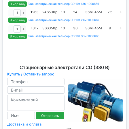
В корзину
Таль электрическая тельфер CD 10т 18м 1000666
1263
246500р.
10
24
36М-45М
7.5
1350
В корзину
Таль электрическая тельфер CD 10т 24м 1000667
1317
366350р.
10
30
36М-45М
9
1350
В корзину
Таль электрическая тельфер CD 10т 30м 1000668
Стационарные электротали CD (380 В)
Купить / Оставить запрос
Отправить
Доставка и оплата