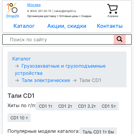
Москва
8 (800) 201-24-70
|
zakaz@drop20.ru
Drop20
Организуем доставку + Оптовые цены + Скидки
Корзина
Каталог
Акции, скидки
Контакты
Каталог
Грузозахватные и грузоподъемные
устройства
Тали электрические
Тали CD1
Тали CD1
Хиты по г/п:
CD1 1т
CD1 2т
CD1 3.2т
CD1 5т
CD1 10 т
Популярные модели каталога:
Таль CD1 1т 6м