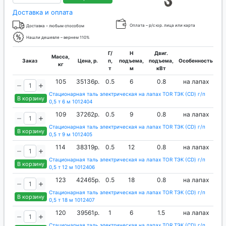
Доставка и оплата
Оплата – р/с юр. лица или карта
Доставка – любым способом
Нашли дешевле – вернем 110%
Г/
H
Двиг.
Масса,
Заказ
Цена, р.
п,
подъема,
подъема,
Особенность
кг
т
м
кВт
105
35136р.
0.5
6
0.8
на лапах
Стационарная таль электрическая на лапах TOR ТЭК (CD) г/п
В корзину
0,5 т 6 м 1012404
109
37262р.
0.5
9
0.8
на лапах
Стационарная таль электрическая на лапах TOR ТЭК (CD) г/п
В корзину
0,5 т 9 м 1012405
114
38319р.
0.5
12
0.8
на лапах
Стационарная таль электрическая на лапах TOR ТЭК (CD) г/п
В корзину
0,5 т 12 м 1012406
123
42465р.
0.5
18
0.8
на лапах
Стационарная таль электрическая на лапах TOR ТЭК (CD) г/п
В корзину
0,5 т 18 м 1012407
120
39561р.
1
6
1.5
на лапах
Стационарная таль электрическая на лапах TOR ТЭК (CD) г/п