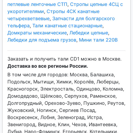
петлевые ленточные СТП
,
Стропы цепные 4СЦ с
укоротителями
,
Стропы 4СК канатные
четырехветвевые
,
Запчасти для болгарского
тельфера
,
Тали канатные стационарные
,
Домкраты механические
,
Лебедки цепные
,
Лебедки для подъема грузов
,
Мини тали 220В
Заказать и получить тали CD1 можно в Москве.
Доставка во все регионы России.
В том числе для городов: Москва, Балашиха,
Подольск, Мытищи, Химки, Королёв, Люберцы,
Красногорск, Электросталь, Одинцово, Коломна,
Домодедово, Щёлково, Серпухов, Раменское,
Долгопрудный, Орехово-Зуево, Пушкино, Реутов,
Жуковский, Ногинск, Сергиев Посад,
Воскресенск, Лобня, Зеленоград, Истра,
Звенигород, Видное, Клин, Чехов, Ивантеевка,
Дубна, Наро-Фоминск, Егорьевск, Котельники,