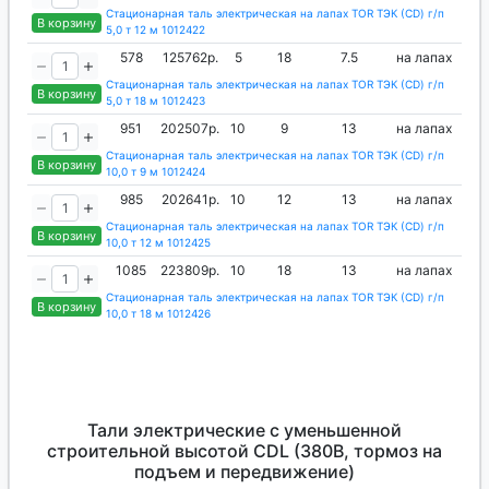
Стационарная таль электрическая на лапах TOR ТЭК (CD) г/п
В корзину
5,0 т 12 м 1012422
578
125762р.
5
18
7.5
на лапах
Стационарная таль электрическая на лапах TOR ТЭК (CD) г/п
В корзину
5,0 т 18 м 1012423
951
202507р.
10
9
13
на лапах
Стационарная таль электрическая на лапах TOR ТЭК (CD) г/п
В корзину
10,0 т 9 м 1012424
985
202641р.
10
12
13
на лапах
Стационарная таль электрическая на лапах TOR ТЭК (CD) г/п
В корзину
10,0 т 12 м 1012425
1085
223809р.
10
18
13
на лапах
Стационарная таль электрическая на лапах TOR ТЭК (CD) г/п
В корзину
10,0 т 18 м 1012426
Тали электрические с уменьшенной
строительной высотой CDL (380В, тормоз на
подъем и передвижение)