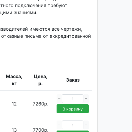
отного подключения требуют
ющими знаниями.
изводителей имеются все чертежи,
 отказные письма от аккредитованной
Масса,
Цена,
Заказ
кг
р.
12
7260р.
В корзину
13
7700р.