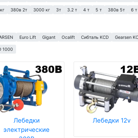
кг
380в 2т
3000 кг
3т
3.2 т
4 т
5 т
380в 5т
6 т
ARSEN
Euro Lift
Gigant
Ocalift
Сибталь KCD
Gearsen K
D 1000
Лебедки
Лебедки 12v
электрические