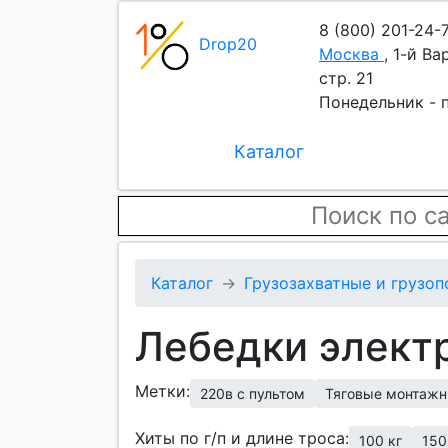
8 (800) 201-24-
Drop20
Москва
,
1-й Ва
стр. 21
Понедельник - п
Каталог
Каталог
Грузозахватные и грузо
Лебедки элект
Метки:
220в с пультом
Тяговые монтаж
Хиты по г/п и длине троса:
100 кг
150