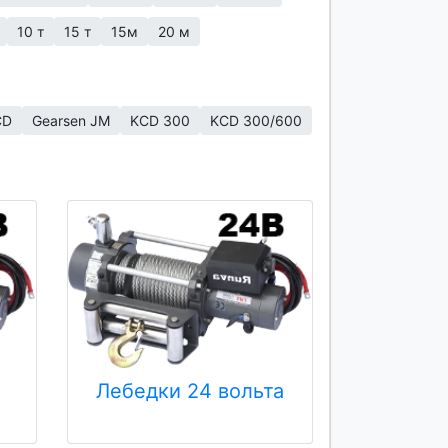
10 т
15 т
15м
20 м
CD
Gearsen JM
KCD 300
KCD 300/600
Лебедки 24 вольта