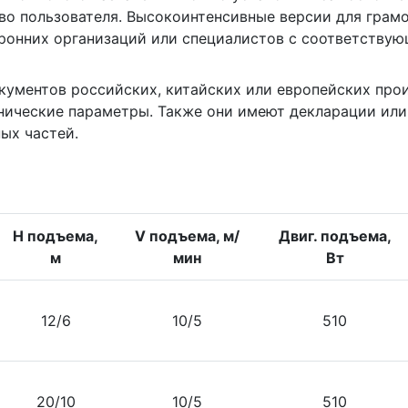
во пользователя. Высокоинтенсивные версии для грам
ронних организаций или специалистов с соответству
кументов российских, китайских или европейских про
нические параметры. Также они имеют декларации или
ых частей.
H подъема,
V подъема, м/
Двиг. подъема,
м
мин
Вт
12/6
10/5
510
20/10
10/5
510