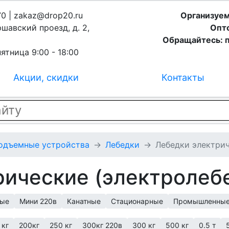
70 | zakaz@drop20.ru
Организуем
ршавский проезд, д. 2,
Опто
Обращайтесь: п
ятница 9:00 - 18:00
Акции, скидки
Контакты
подъемные устройства
Лебедки
Лебедки электрич
рические (электролеб
ные
Мини 220в
Канатные
Стационарные
Промышленны
 кг
200кг
250 кг
300кг 220в
300 кг
500 кг
0.5 т