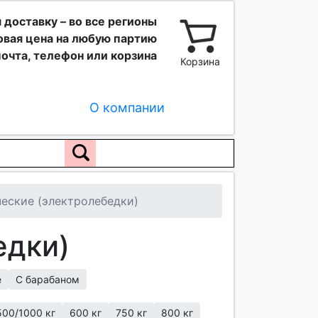
 доставку – во все регионы
вая цена на любую партию
очта, телефон или корзина
Корзина
О компании
еские (электролебедки)
едки)
е
С барабаном
500/1000 кг
600 кг
750 кг
800 кг