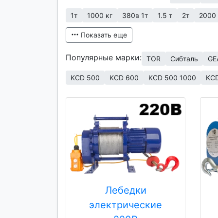
1т
1000 кг
380в 1т
1.5 т
2т
2000 
Показать еще
Популярные марки:
TOR
Сибталь
GE
KCD 500
KCD 600
KCD 500 1000
KC
Лебедки
электрические