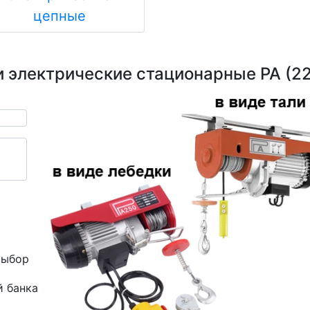
цепные
и электрические стационарные РА (22
выбор
й банка