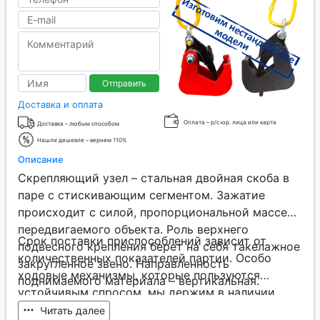
Отправить
Доставка и оплата
Оплата – р/с юр. лица или карта
Доставка – любым способом
Нашли дешевле – вернем 110%
Описание
Скрепляющий узел – стальная двойная скоба в
паре с стискивающим сегментом. Зажатие
происходит с силой, пропорциональной массе
передвигаемого объекта. Роль верхнего
Срок поставки приспособлений зависит от
подвесного крепления берет на себя такелажное
количественных показателей партии. Особо
закругленное звено. Направленность
ходовые механизмы, которые пользуются
поднимаемого материала – вертикальная.
устойчивым спросом, мы держим в наличии.
Если партия до такой степени объемная, что
Читать далее