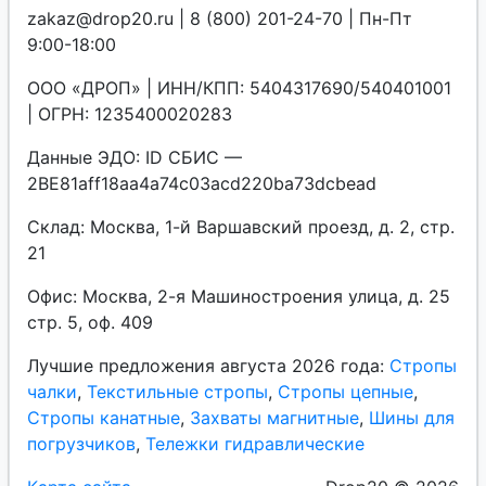
zakaz@drop20.ru | 8 (800) 201-24-70 | Пн-Пт
9:00-18:00
ООО «ДРОП» | ИНН/КПП: 5404317690/540401001
| ОГРН: 1235400020283
Данные ЭДО: ID СБИС —
2BE81aff18aa4a74c03acd220ba73dcbead
Склад: Москва, 1-й Варшавский проезд, д. 2, стр.
21
Офис: Москва, 2-я Машиностроения улица, д. 25
стр. 5, оф. 409
Лучшие предложения августа 2026 года:
Стропы
чалки
,
Текстильные стропы
,
Стропы цепные
,
Стропы канатные
,
Захваты магнитные
,
Шины для
погрузчиков
,
Тележки гидравлические