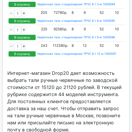
В корзину
Червячная таль стационарная ТРЧС 8 т 3 м 1000594
205
72780р.
8
6
52
10
В корзину
Червячная таль стационарная ТРЧС 8 т 6 м 1000595
225
92580р.
8
9
52
10
В корзину
Червячная таль стационарная ТРЧС 8 т 9 м 1000596
243
112380р.
8
12
52
10
В корзину
Червячная таль стационарная ТРЧС 8 т 12 м 1000597
Интернет-магазин Drop20 дает возможность
выбрать тали ручные червячные по заводской
стоимости от 15120 до 21120 рублей. В текущей
рубрике содержится 44 моделей инструмента.
Для постоянных клиентов предоставляется
доставка за наш счет. Чтобы отправить запрос
на тали ручные червячные в Москве, позвоните
нам или присылайте письмо на электронную
почту в свободной форме.