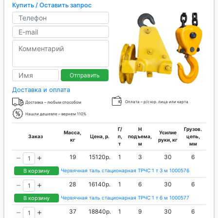
Купить / Оставить запрос
Отправить
Доставка и оплата
Оплата – р/с юр. лица или карта
Доставка – любым способом
Нашли дешевле – вернем 110%
Г/
H
Грузов.
Масса,
Усилие
Заказ
Цена, р.
п,
подъема,
цепь,
кг
руки, кг
т
м
мм
19
15120р.
1
3
30
6
В корзину
Червячная таль стационарная ТРЧС 1 т 3 м 1000576
28
16140р.
1
6
30
6
В корзину
Червячная таль стационарная ТРЧС 1 т 6 м 1000577
37
18840р.
1
9
30
6