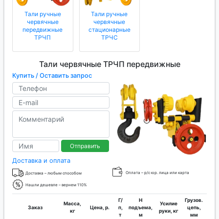
Тали ручные
Тали ручные
червячные
червячные
передвижные
стационарные
ТРЧП
ТРЧС
Тали червячные ТРЧП передвижные
Купить / Оставить запрос
Отправить
Доставка и оплата
Оплата – р/с юр. лица или карта
Доставка – любым способом
Нашли дешевле – вернем 110%
Г/
H
Грузов.
Масса,
Усилие
Заказ
Цена, р.
п,
подъема,
цепь,
кг
руки, кг
т
м
мм