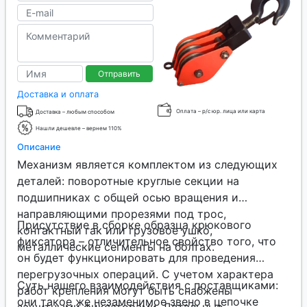
Отправить
Доставка и оплата
Оплата – р/с юр. лица или карта
Доставка – любым способом
Нашли дешевле – вернем 110%
Описание
Механизм является комплектом из следующих
деталей: поворотные круглые секции на
подшипниках с общей осью вращения и
направляющими прорезями под трос,
Присутствие в сборке образца крюкового
контактный гак или грузовое ушко,
фиксатора – отличительное свойство того, что
металлические сегменты на болтах.
он будет функционировать для проведения
перегрузочных операций. С учетом характера
Суть нашего взаимодействия с поставщиками:
работ крепления могут быть снабжены
они такое же незаменимое звено в цепочке
защитными фиксаторами. Детальные