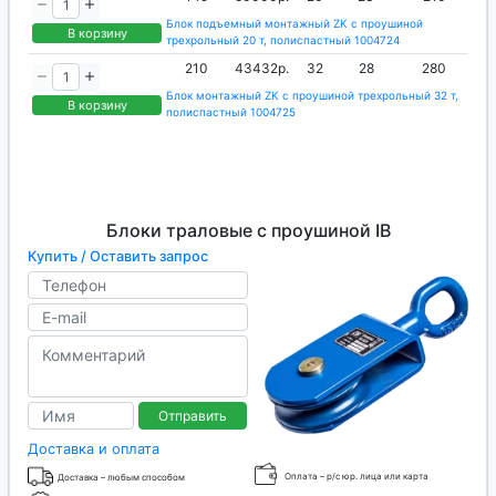
Блок подъемный монтажный ZK с проушиной
В корзину
трехрольный 20 т, полиспастный 1004724
210
43432р.
32
28
280
Блок монтажный ZK с проушиной трехрольный 32 т,
В корзину
полиспастный 1004725
Блоки траловые с проушиной IB
Купить / Оставить запрос
Отправить
Доставка и оплата
Оплата – р/с юр. лица или карта
Доставка – любым способом