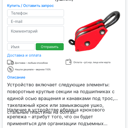
Купить / Оставить запрос
Отправить
Доставка и оплата
Оплата – р/с юр. лица или карта
Доставка – любым способом
Нашли дешевле – вернем 110%
Описание
Устройство включает следующие элементы:
поворотные круглые секции на подшипниках с
единой осью вращения и канавками под трос,
такелажный крюк или замыкающее ушко,
Наличие в устройстве образца крюкового
стальные пластины на болтах.
крепежа – атрибут того, что он будет
применяться для организации подъемных