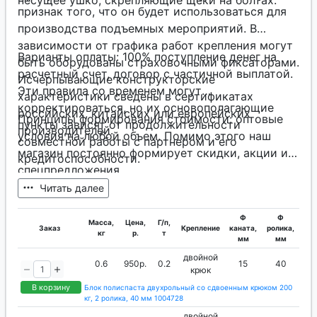
несущее ушко, скрепляющие щеки на болтах.
признак того, что он будет использоваться для
производства подъемных мероприятий. В
зависимости от графика работ крепления могут
Варианты оплаты: 100% поступление денег на
быть оборудованы страховочными фиксаторами.
расчетный счет, договор с частичной выплатой.
Исчерпывающие конструкторские
Эти правила со временем могут
характеристики сведены в сертификатах
корректироваться, но их основополагающие
российских, китайских или европейских
Принципы формирования стоимости: оптовые
пункты зависят от продолжительности
производителей.
условия на любой объем. Помимо этого наш
совместной работы с партнером и его
магазин постоянно формирует скидки, акции и
кредитоспособности.
спецпредложения.
Читать далее
Ф
Ф
Масса,
Цена,
Г/п,
Заказ
Крепление
каната,
ролика,
кг
р.
т
мм
мм
двойной
0.6
950р.
0.2
15
40
крюк
В корзину
Блок полиспаста двухрольный со сдвоенным крюком 200
кг, 2 ролика, 40 мм 1004728
двойной