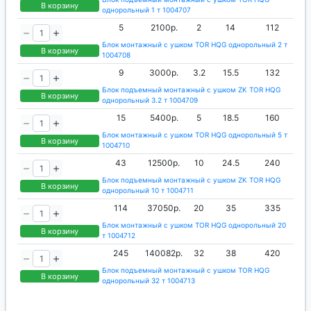
производится выбывание из пула поставщиков.
В корзину
однорольный 1 т 1004707
5
2100р.
2
14
112
Блок монтажный с ушком TOR HQG однорольный 2 т
В корзину
1004708
9
3000р.
3.2
15.5
132
Блок подъемный монтажный с ушком ZK TOR HQG
В корзину
однорольный 3.2 т 1004709
15
5400р.
5
18.5
160
Блок монтажный с ушком TOR HQG однорольный 5 т
В корзину
1004710
43
12500р.
10
24.5
240
Блок подъемный монтажный с ушком ZK TOR HQG
В корзину
однорольный 10 т 1004711
114
37050р.
20
35
335
Блок монтажный с ушком TOR HQG однорольный 20
В корзину
т 1004712
245
140082р.
32
38
420
Блок подъемный монтажный с ушком TOR HQG
В корзину
однорольный 32 т 1004713