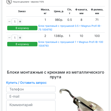
Нашли дешевле – вернем 110%
Масса,
Г/п,
Ф каната,
Ф ролика,
Заказ
Цена, р.
кг
т
мм
мм
1
980р.
0.5
8
71
Блок траловый с проушиной 0.5 т Magnus Profi IB-
В корзину
75 1004792
2
1380р.
1
10
100
Блок траловый с проушиной 1 т Magnus Profi IB-100
В корзину
1004793
Блоки монтажные с крюками из металлического
прута
Купить / Оставить запрос