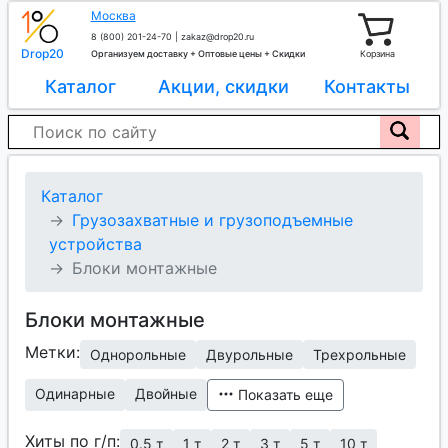
Москва
8 (800) 201-24-70
|
zakaz@drop20.ru
Drop20
Организуем доставку + Оптовые цены + Скидки
Корзина
Каталог
Акции, скидки
Контакты
Каталог
Грузозахватные и грузоподъемные
устройства
Блоки монтажные
Блоки монтажные
Метки:
Однорольные
Двурольные
Трехрольные
Одинарные
Двойные
Показать еще
Хиты по г/п:
0.5 т
1 т
2 т
3 т
5 т
10 т