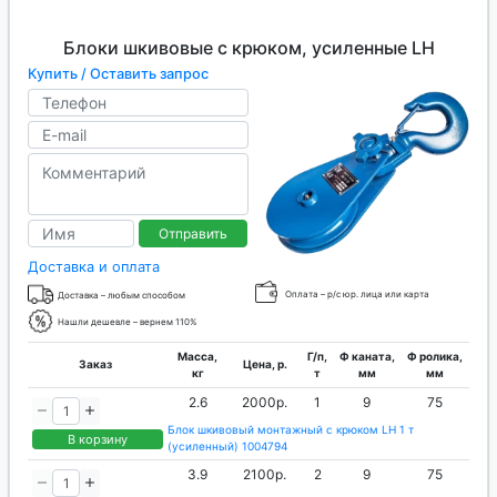
Блоки шкивовые с крюком, усиленные LH
Купить / Оставить запрос
Отправить
Доставка и оплата
Оплата – р/с юр. лица или карта
Доставка – любым способом
Нашли дешевле – вернем 110%
Масса,
Г/п,
Ф каната,
Ф ролика,
Заказ
Цена, р.
кг
т
мм
мм
2.6
2000р.
1
9
75
Блок шкивовый монтажный с крюком LH 1 т
В корзину
(усиленный) 1004794
3.9
2100р.
2
9
75