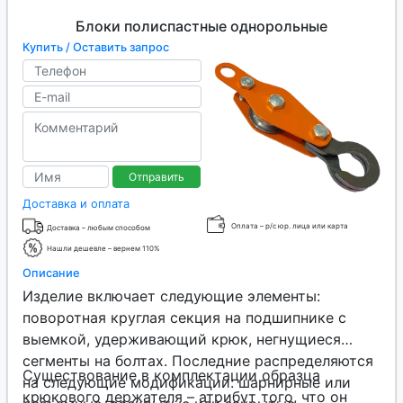
Блоки полиспастные однорольные
Купить / Оставить запрос
Отправить
Доставка и оплата
Оплата – р/с юр. лица или карта
Доставка – любым способом
Нашли дешевле – вернем 110%
Описание
Изделие включает следующие элементы:
поворотная круглая секция на подшипнике с
выемкой, удерживающий крюк, негнущиеся
сегменты на болтах. Последние распределяются
Существование в комплектации образца
на следующие модификации: шарнирные или
крюкового держателя – атрибут того, что он