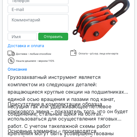
Отправить
Доставка и оплата
Оплата – р/с юр. лица или карта
Доставка – любым способом
Нашли дешевле – вернем 110%
Описание
Грузозахватный инструмент является
комплектом из следующих деталей:
вращающиеся круглые секции на подшипниках с
единой осью вращения и пазами под канат,
Присутствие в комплектации образца
несущий гак или удерживающее петлевое
крюкового звена – показатель того, что он будет
соединение, стальные щеки на болтах.
использоваться для осуществления тяговых
работ. С учетом такелажной схемы работ
Основные элементы – производятся
крепления могут быть усовершенствованы