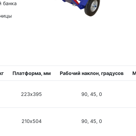
й банка
зницы
кг
Платформа, мм
Рабочий наклон, градусов
М
223х395
90, 45, 0
210х504
90, 45, 0