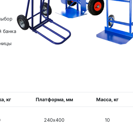
выбор
й банка
зницы
а, кг
Платформа, мм
Масса, кг
0
240х400
10