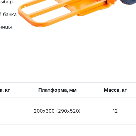
выбор
й банка
зницы
, кг
Платформа, мм
Масса, кг
200х300 (290х520)
12