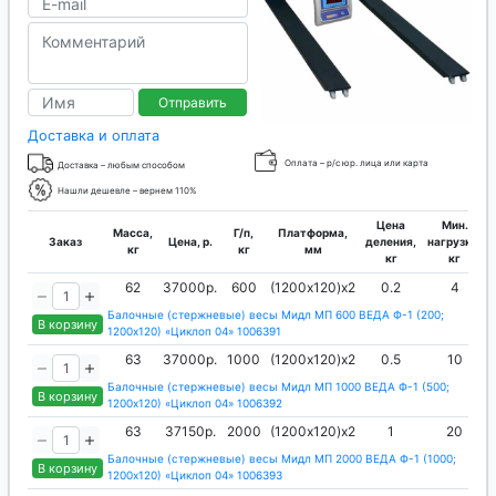
Отправить
Доставка и оплата
Оплата – р/с юр. лица или карта
Доставка – любым способом
Нашли дешевле – вернем 110%
Цена
Мин.
Масса,
Г/п,
Платформа,
Заказ
Цена, р.
деления,
нагрузка,
кг
кг
мм
кг
кг
62
37000р.
600
(1200х120)х2
0.2
4
Балочные (стержневые) весы Мидл МП 600 ВЕДА Ф-1 (200;
В корзину
1200х120) «Циклоп 04» 1006391
63
37000р.
1000
(1200х120)х2
0.5
10
Балочные (стержневые) весы Мидл МП 1000 ВЕДА Ф-1 (500;
В корзину
1200х120) «Циклоп 04» 1006392
63
37150р.
2000
(1200х120)х2
1
20
Балочные (стержневые) весы Мидл МП 2000 ВЕДА Ф-1 (1000;
В корзину
1200х120) «Циклоп 04» 1006393