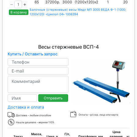
65
37200р.
3000
(1200х120)х2
1
20
Балочные (стержневые) весы Мидл МП 3000 ВЕДА Ф-1 (1000;
В корзину
1200х120) «Циклоп 04» 1006394
Весы стержневые ВСП-4
Купить / Оставить запрос
Отправить
Доставка и оплата
Оплата – р/с юр. лица или карта
Доставка – любым способом
Нашли дешевле – вернем 110%
Цена
Мин
Масса,
Г/п,
Заказ
Цена, р.
Платформа, мм
деления,
нагруз