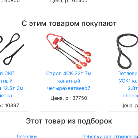
.: 60800
Цена, р.: 62400
С этим товаром покупают
п СКП
Строп 4СК 32т 7м
Петлево
атный
канатный
УСК1 к
 12.5т 3м
четырехветвевой
2.8
летка
опрес
Цена, р.: 87750
.: 10397
Цена, р
Этот товар из подборок
Лебедки
Лебедки электрическ