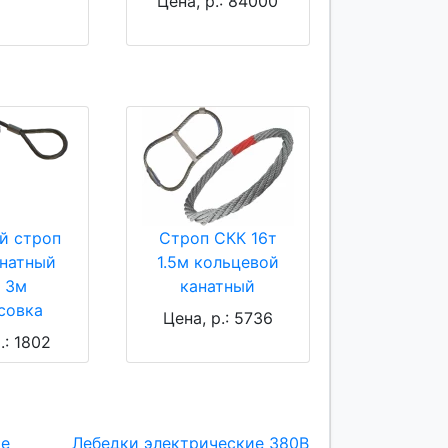
Цена, р.: 84000
й строп
Строп СКК 16т
анатный
1.5м кольцевой
т 3м
канатный
совка
Цена, р.: 5736
.: 1802
ие
Лебедки электрические 380В