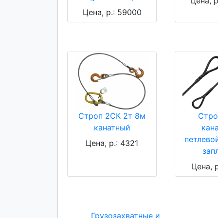
Цена, р
Цена, р.: 59000
Строп 2СК 2т 8м
Стро
канатный
кан
петлевой
Цена, р.: 4321
зап
Цена, р
Грузозахватные и