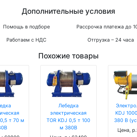
Дополнительные условия
Помощь в подборе
Рассрочка платежа до 1
Работаем с НДС
Отгрузка – 24 часа
Похожие товары
едка
Лебедка
Электро
ическая
электрическая
KDJ 1000
0,5 т 70 м
TOR KDJ 0,5 т 100
380 В (у
80В
м 380В
Цена, р