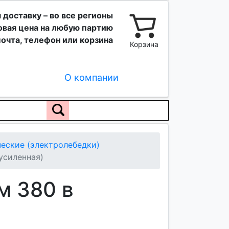
 доставку – во все регионы
вая цена на любую партию
очта, телефон или корзина
Корзина
О компании
еские (электролебедки)
усиленная)
м 380 в