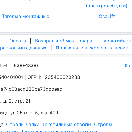
(электролебедки)
Тяговые монтажные
OcaLift
а
|
Оплата
|
Возврат и обмен товара
|
Гарантийное
ерсональных данных
|
Пользовательское соглашение
Пн-Пт 9:00-18:00
Ка
40401001 | ОГРН: 1235400020283
a4a74c03acd220ba73dcbead
д. 2, стр. 21
а, д. 25 стр. 5, оф. 409
да:
Стропы чалки
,
Текстильные стропы
,
Стропы
гнитные
,
Шины для погрузчиков
,
Тележки