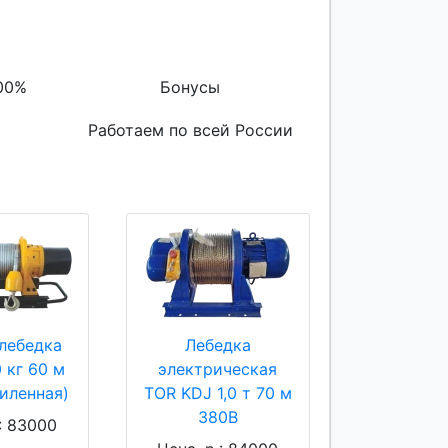
00%
Бонусы
Работаем по всей России
лебедка
Лебедка
 кг 60 м
электрическая
силенная)
TOR KDJ 1,0 т 70 м
380В
.: 83000