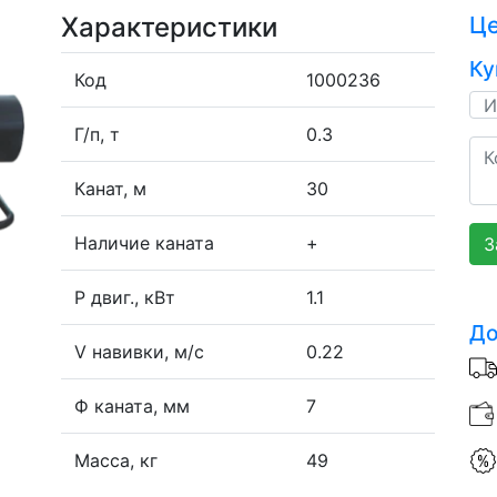
Характеристики
Ц
Ку
Код
1000236
Г/п, т
0.3
Канат, м
30
Наличие каната
+
З
P двиг., кВт
1.1
До
V навивки, м/с
0.22
Ф каната, мм
7
Масса, кг
49