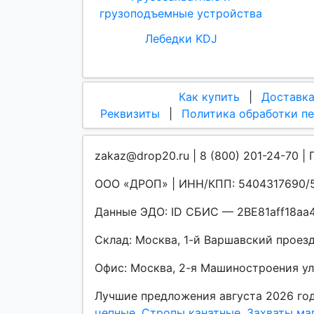
грузоподъемные устройства
Лебедки KDJ
Как купить
|
Доставк
Реквизиты
|
Политика обработки п
zakaz@drop20.ru | 8 (800) 201-24-70 | 
ООО «ДРОП» | ИНН/КПП: 5404317690/5
Данные ЭДО: ID СБИС — 2BE81aff18a
Склад: Москва, 1-й Варшавский проезд, 
Офис: Москва, 2-я Машиностроения улиц
Лучшие предложения августа 2026 го
цепные
,
Стропы канатные
,
Захваты ма