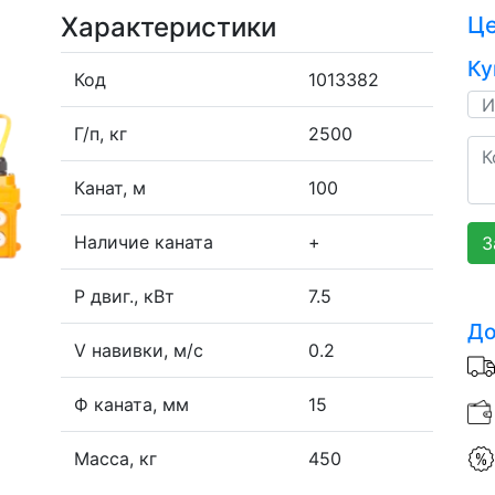
Характеристики
Ц
Ку
Код
1013382
Г/п, кг
2500
Канат, м
100
Наличие каната
+
З
P двиг., кВт
7.5
До
V навивки, м/с
0.2
Ф каната, мм
15
Масса, кг
450