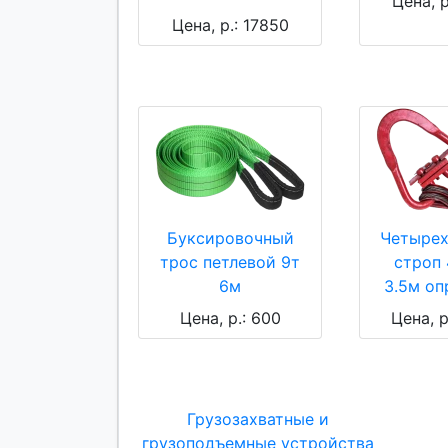
Цена, р
Цена, р.: 17850
Буксировочный
Четырех
трос петлевой 9т
строп 
6м
3.5м оп
Цена, р.: 600
Цена, р
Грузозахватные и
грузоподъемные устройства