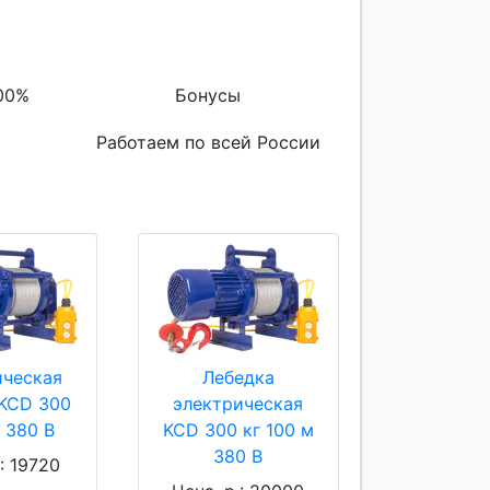
00%
Бонусы
Работаем по всей России
ическая
Лебедка
 KCD 300
электрическая
м 380 В
KCD 300 кг 100 м
380 В
.: 19720