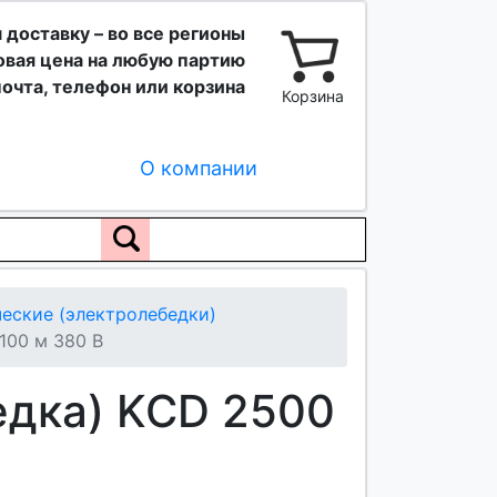
 доставку – во все регионы
вая цена на любую партию
очта, телефон или корзина
Корзина
О компании
еские (электролебедки)
100 м 380 В
едка) KCD 2500