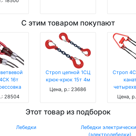
.: 18500
С этим товаром покупают
ветвевой
Строп цепной 1СЦ
Строп 4С
4СК 16т
крюк-крюк 15т 4м
кана
рессовка
четырех
Цена, р.: 23686
.: 28504
Цена, р
Этот товар из подборок
Лебедки
Лебедки электрическ
(электролебедки)