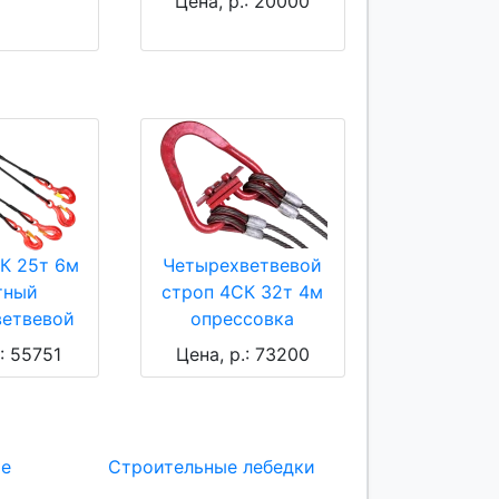
Цена, р.: 20000
К 25т 6м
Четырехветвевой
тный
строп 4СК 32т 4м
ветвевой
опрессовка
.: 55751
Цена, р.: 73200
ие
Строительные лебедки