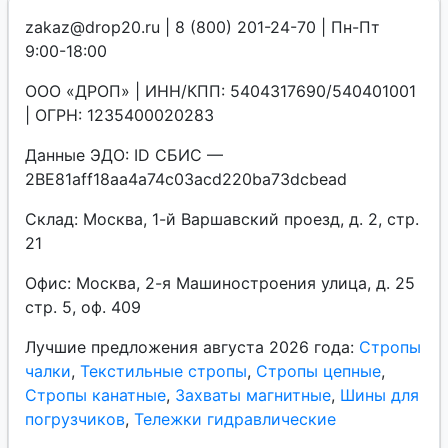
zakaz@drop20.ru | 8 (800) 201-24-70 | Пн-Пт
9:00-18:00
ООО «ДРОП» | ИНН/КПП: 5404317690/540401001
| ОГРН: 1235400020283
Данные ЭДО: ID СБИС —
2BE81aff18aa4a74c03acd220ba73dcbead
Склад: Москва, 1-й Варшавский проезд, д. 2, стр.
21
Офис: Москва, 2-я Машиностроения улица, д. 25
стр. 5, оф. 409
Лучшие предложения августа 2026 года:
Стропы
чалки
,
Текстильные стропы
,
Стропы цепные
,
Стропы канатные
,
Захваты магнитные
,
Шины для
погрузчиков
,
Тележки гидравлические