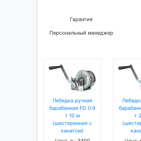
Гарантия
Персональный менеджер
Лебедка ручная
Лебедк
барабанная FD 0.9
барабанн
т 10 м
т 
(шестеренная с
(шесте
канатом)
кан
Цена, р.: 3400
Цена, 