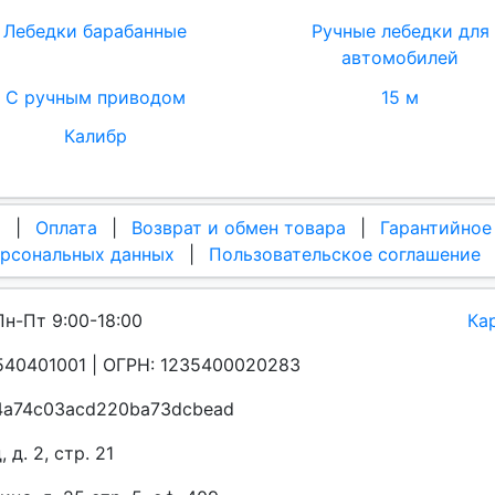
Лебедки барабанные
Ручные лебедки для
автомобилей
С ручным приводом
15 м
Калибр
а
|
Оплата
|
Возврат и обмен товара
|
Гарантийное
ерсональных данных
|
Пользовательское соглашение
Пн-Пт 9:00-18:00
Ка
40401001 | ОГРН: 1235400020283
a4a74c03acd220ba73dcbead
д. 2, стр. 21