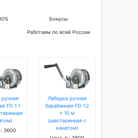
00%
Бонусы
Работаем по всей России
 ручная
Лебедка ручная
ая FD 1 т
барабанная FD 1.2
стеренная
т 10 м
атом)
(шестеренная с
канатом)
.: 3600
Цена, р.: 3800