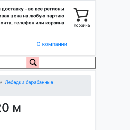
 доставку – во все регионы
вая цена на любую партию
очта, телефон или корзина
Корзина
О компании
Лебедки барабанные
20 м