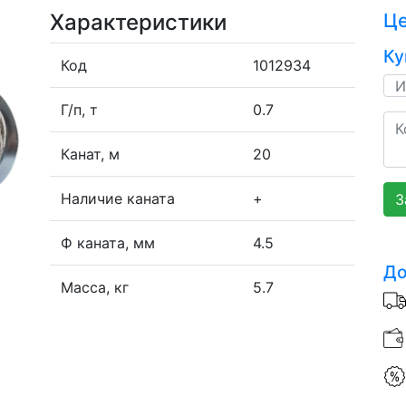
Характеристики
Ц
Ку
Код
1012934
Г/п, т
0.7
Канат, м
20
Наличие каната
+
З
Ф каната, мм
4.5
До
Масса, кг
5.7