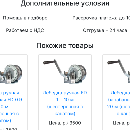
Дополнительные условия
Помощь в подборе
Рассрочка платежа до 1
Работаем с НДС
Отгрузка – 24 часа
Похожие товары
а ручная
Лебедка ручная FD
Лебедка
ая FD 0.9
1 т 10 м
барабанн
20 м
(шестеренная с
20 м (ше
ренная с
канатом)
с кан
атом)
Цена, р.: 3500
Цена, р
р.: 3500