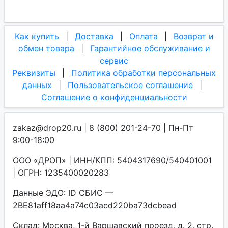
Как купить
|
Доставка
|
Оплата
|
Возврат и
обмен товара
|
Гарантийное обслуживание и
сервис
Реквизиты
|
Политика обработки персональных
данных
|
Пользовательское соглашение
|
Соглашение о конфиденциальности
zakaz@drop20.ru | 8 (800) 201-24-70 | Пн-Пт
9:00-18:00
ООО «ДРОП» | ИНН/КПП: 5404317690/540401001
| ОГРН: 1235400020283
Данные ЭДО: ID СБИС —
2BE81aff18aa4a74c03acd220ba73dcbead
Склад: Москва, 1-й Варшавский проезд, д. 2, стр.