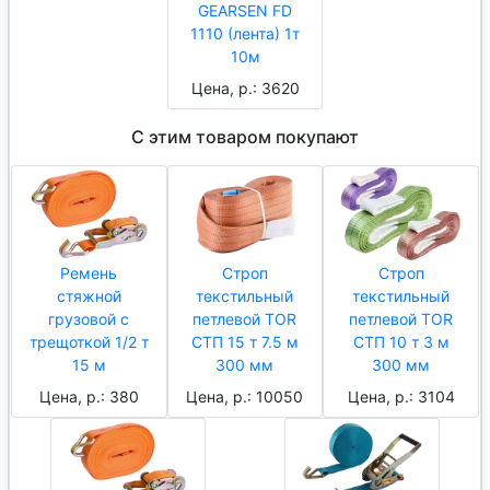
GEARSEN FD
1110 (лента) 1т
10м
Цена, р.: 3620
С этим товаром покупают
Ремень
Строп
Строп
стяжной
текстильный
текстильный
грузовой с
петлевой TOR
петлевой TOR
трещоткой 1/2 т
СТП 15 т 7.5 м
СТП 10 т 3 м
15 м
300 мм
300 мм
Цена, р.: 380
Цена, р.: 10050
Цена, р.: 3104