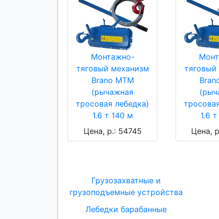
Монтажно-
Монт
тяговый механизм
тяговый
Brano МТМ
Bran
(рычажная
(рыч
тросовая лебедка)
тросовая
1.6 т 140 м
1.6 т
Цена, р.: 54745
Цена, р
Грузозахватные и
грузоподъемные устройства
Лебедки барабанные