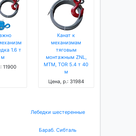
ажно
Канат к
механизм
механизмам
дка 1.6 т
тяговым
 м
монтажным ZNL,
МТМ, TOR 5.4 т 40
.: 11900
м
Цена, р.: 31984
Лебедки шестеренные
Бараб. Сибталь