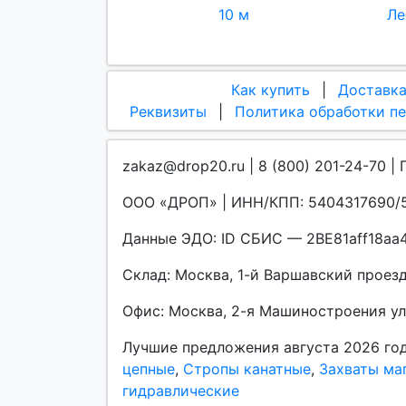
10 м
Ле
Как купить
|
Доставк
Реквизиты
|
Политика обработки п
zakaz@drop20.ru | 8 (800) 201-24-70 | 
ООО «ДРОП» | ИНН/КПП: 5404317690/5
Данные ЭДО: ID СБИС — 2BE81aff18a
Склад: Москва, 1-й Варшавский проезд, 
Офис: Москва, 2-я Машиностроения улиц
Лучшие предложения августа 2026 го
цепные
,
Стропы канатные
,
Захваты ма
гидравлические