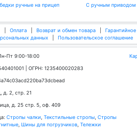
бедки ручные на прицеп
С ручным приводом
а
|
Оплата
|
Возврат и обмен товара
|
Гарантийное
ерсональных данных
|
Пользовательское соглашение
Пн-Пт 9:00-18:00
Ка
40401001 | ОГРН: 1235400020283
a4a74c03acd220ba73dcbead
д. 2, стр. 21
а, д. 25 стр. 5, оф. 409
да:
Стропы чалки
,
Текстильные стропы
,
Стропы
гнитные
,
Шины для погрузчиков
,
Тележки