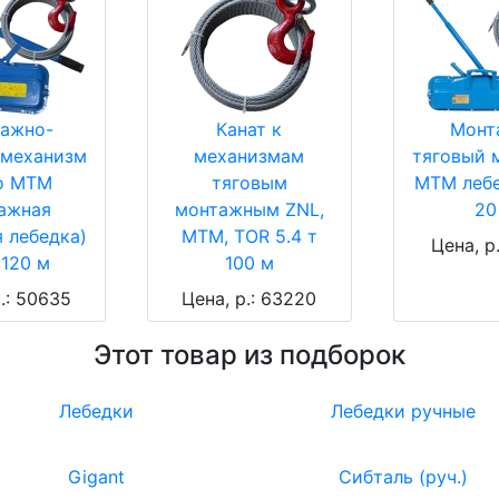
ажно-
Канат к
Монт
 механизм
механизмам
тяговый 
o МТМ
тяговым
МТМ лебе
ажная
монтажным ZNL,
20
 лебедка)
МТМ, TOR 5.4 т
Цена, р
 120 м
100 м
.: 50635
Цена, р.: 63220
Этот товар из подборок
Лебедки
Лебедки ручные
Gigant
Сибталь (руч.)