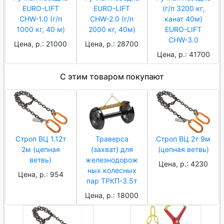
EURO-LIFT
EURO-LIFT
(г/п 3200 кг,
CHW-1.0 (г/п
CHW-2.0 (г/п
канат 40м)
1000 кг, 40 м)
2000 кг, 40м)
EURO-LIFT
CHW-3.0
Цена, р.: 21000
Цена, р.: 28700
Цена, р.: 41700
С этим товаром покупают
Строп ВЦ 1.12т
Траверса
Строп ВЦ 2т 9м
2м (цепная
(захват) для
(цепная ветвь)
ветвь)
железнодорож
Цена, р.: 4230
ных колесных
Цена, р.: 954
пар ТРКП-3.5т
Цена, р.: 18000