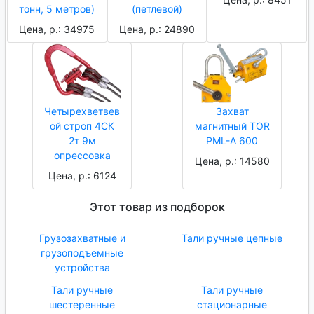
тонн, 5 метров)
(петлевой)
Цена, р.: 34975
Цена, р.: 24890
Четырехветвев
Захват
ой строп 4СК
магнитный TOR
2т 9м
PML-A 600
опрессовка
Цена, р.: 14580
Цена, р.: 6124
Этот товар из подборок
Грузозахватные и
Тали ручные цепные
грузоподъемные
устройства
Тали ручные
Тали ручные
шестеренные
стационарные