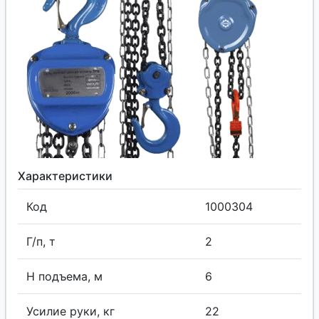
Характеристики
Код
1000304
Г/п, т
2
H подъема, м
6
Усилие руки, кг
22