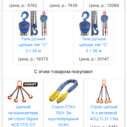
Цена, р.: 6742
Цена, р.: 7439
Цена, р.: 12089
Таль ручная
Таль ручная
цепная тип "C"
цепная тип "C"
2 т 24 м
2 т 36 м
Цена, р.: 19373
Цена, р.: 20147
С этим товаром покупают
Цепной
Строп СТКп
Строп цепной
четырехветвев
150т 3м
4-х ветвевой
ой строп Gigant
круглопрядный
4СЦ 11.2т 1.5м
4CS 17/5 (17
КСКп
Цена, р.: 8451