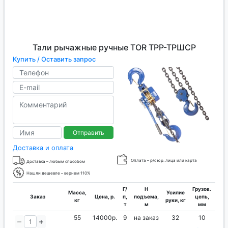
Тали рычажные ручные TOR ТРР-ТРШСР
Купить / Оставить запрос
Отправить
Доставка и оплата
Оплата – р/с юр. лица или карта
Доставка – любым способом
Нашли дешевле – вернем 110%
Г/
H
Грузов.
Масса,
Усилие
Заказ
Цена, р.
п,
подъема,
цепь,
кг
руки, кг
т
м
мм
55
14000р.
9
на заказ
32
10