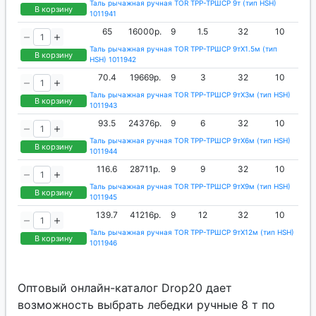
Таль рычажная ручная TOR ТРР-ТРШСР 9т (тип HSH)
В корзину
1011941
65
16000р.
9
1.5
32
10
Таль рычажная ручная TOR ТРР-ТРШСР 9тХ1.5м (тип
В корзину
HSH) 1011942
70.4
19669р.
9
3
32
10
Таль рычажная ручная TOR ТРР-ТРШСР 9тХ3м (тип HSH)
В корзину
1011943
93.5
24376р.
9
6
32
10
Таль рычажная ручная TOR ТРР-ТРШСР 9тХ6м (тип HSH)
В корзину
1011944
116.6
28711р.
9
9
32
10
Таль рычажная ручная TOR ТРР-ТРШСР 9тХ9м (тип HSH)
В корзину
1011945
139.7
41216р.
9
12
32
10
Таль рычажная ручная TOR ТРР-ТРШСР 9тХ12м (тип HSH)
В корзину
1011946
Оптовый онлайн-каталог Drop20 дает
возможность выбрать лебедки ручные 8 т по