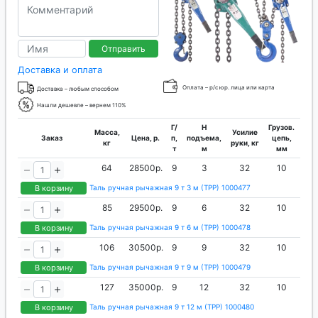
Отправить
Доставка и оплата
Оплата – р/с юр. лица или карта
Доставка – любым способом
Нашли дешевле – вернем 110%
Г/
H
Грузов.
Масса,
Усилие
Заказ
Цена, р.
п,
подъема,
цепь,
кг
руки, кг
т
м
мм
64
28500р.
9
3
32
10
В корзину
Таль ручная рычажная 9 т 3 м (ТРР) 1000477
85
29500р.
9
6
32
10
В корзину
Таль ручная рычажная 9 т 6 м (ТРР) 1000478
106
30500р.
9
9
32
10
В корзину
Таль ручная рычажная 9 т 9 м (ТРР) 1000479
127
35000р.
9
12
32
10
В корзину
Таль ручная рычажная 9 т 12 м (ТРР) 1000480