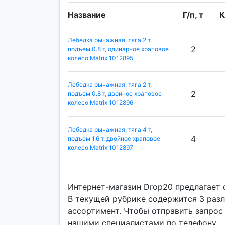
Название
Г/п, т
К
Лебедка рычажная, тяга 2 т,
2
подъем 0.8 т, одинарное храповое
колесо Matrix 1012895
Лебедка рычажная, тяга 2 т,
2
подъем 0.8 т, двойное храповое
колесо Matrix 1012896
Лебедка рычажная, тяга 4 т,
4
подъем 1.6 т, двойное храповое
колесо Matrix 1012897
Интернет-магазин Drop20 предлагает с
В текущей рубрике содержится 3 разл
ассортимент. Чтобы отправить запрос 
нашими специалистами по телефону.