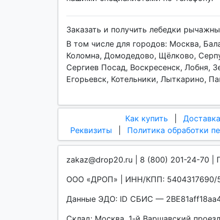
Заказать и получить лебедки рычажны
В том числе для городов: Москва, Ба
Коломна, Домодедово, Щёлково, Серпу
Сергиев Посад, Воскресенск, Лобня, З
Егорьевск, Котельники, Лыткарино, П
Как купить
|
Доставк
Реквизиты
|
Политика обработки п
zakaz@drop20.ru | 8 (800) 201-24-70 | 
ООО «ДРОП» | ИНН/КПП: 5404317690/5
Данные ЭДО: ID СБИС — 2BE81aff18a
Склад: Москва, 1-й Варшавский проезд, 