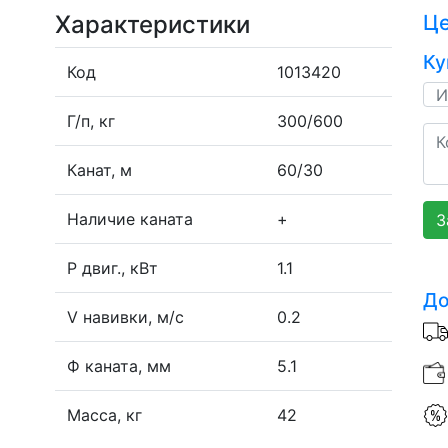
Характеристики
Ц
Ку
Код
1013420
Г/п, кг
300/600
Канат, м
60/30
Наличие каната
+
З
P двиг., кВт
1.1
До
V навивки, м/с
0.2
Ф каната, мм
5.1
Масса, кг
42