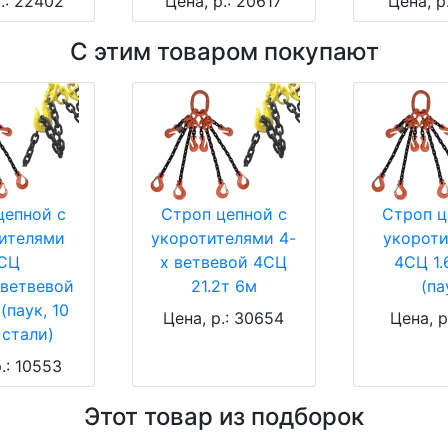
.: 22402
Цена, р.: 20617
Цена, р
С этим товаром покупают
цепной с
Строп цепной с
Строп ц
ителями
укоротителями 4-
укорот
СЦ
х ветвевой 4СЦ
4СЦ 1.
ветвевой
21.2т 6м
(па
(паук, 10
Цена, р.: 30654
Цена, р
 стали)
.: 10553
Этот товар из подборок