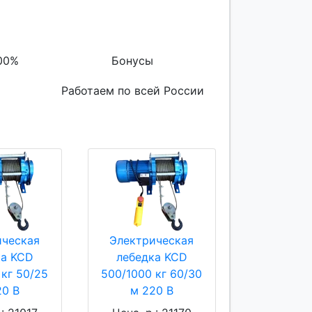
00%
Бонусы
Работаем по всей России
ическая
Электрическая
ка KCD
лебедка KCD
 кг 50/25
500/1000 кг 60/30
20 В
м 220 В