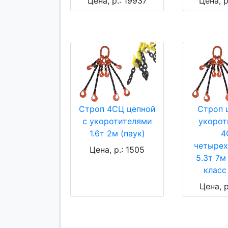
Цена, р.: 19937
Цена, р
Строп 4СЦ цепной
Строп 
с укоротителями
укорот
1.6т 2м (паук)
4
четырех
Цена, р.: 1505
5.3т 7м 
класс
Цена, р