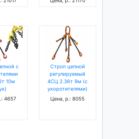
.: 21017
Цена, р.: 21170
епной с
Строп цепной
ителями
регулируемый
6т 10м
4СЦ 2.36т 9м (с
ук)
укоротителями)
.: 4657
Цена, р.: 8055