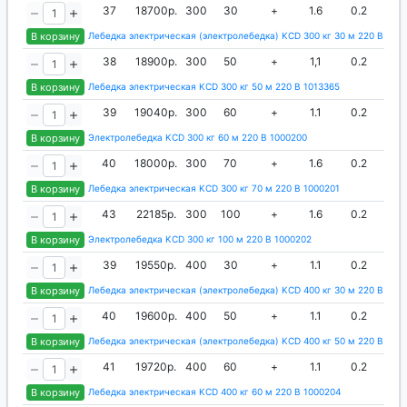
37
18700р.
300
30
+
1.6
0.2
5
В корзину
Лебедка электрическая (электролебедка) KCD 300 кг 30 м 220 В 100
38
18900р.
300
50
+
1,1
0.2
5
В корзину
Лебедка электрическая KCD 300 кг 50 м 220 В 1013365
39
19040р.
300
60
+
1.1
0.2
5
В корзину
Электролебедка KCD 300 кг 60 м 220 В 1000200
40
18000р.
300
70
+
1.6
0.2
5
В корзину
Лебедка электрическая KCD 300 кг 70 м 220 В 1000201
43
22185р.
300
100
+
1.6
0.2
5
В корзину
Электролебедка KCD 300 кг 100 м 220 В 1000202
39
19550р.
400
30
+
1.1
0.2
5
В корзину
Лебедка электрическая (электролебедка) KCD 400 кг 30 м 220 В 100
40
19600р.
400
50
+
1.1
0.2
5
В корзину
Лебедка электрическая (электролебедка) KCD 400 кг 50 м 220 В 101
41
19720р.
400
60
+
1.1
0.2
5
В корзину
Лебедка электрическая KCD 400 кг 60 м 220 В 1000204