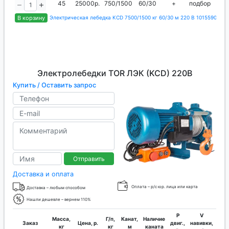
45
25000р.
750/1500
60/30
+
подбор
0.
В корзину
Электрическая лебедка KCD 7500/1500 кг 60/30 м 220 В 1015590
Электролебедки TOR ЛЭК (KCD) 220В
Купить / Оставить запрос
Отправить
Доставка и оплата
Оплата – р/с юр. лица или карта
Доставка – любым способом
Нашли дешевле – вернем 110%
P
V
Масса,
Г/п,
Канат,
Наличие
Заказ
Цена, р.
двиг.,
навивки,
кан
кг
кг
м
каната