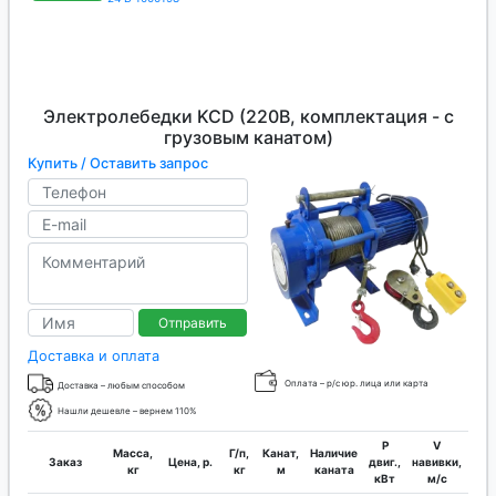
Электролебедки KCD (220В, комплектация - с
грузовым канатом)
Купить / Оставить запрос
Отправить
Доставка и оплата
Оплата – р/с юр. лица или карта
Доставка – любым способом
Нашли дешевле – вернем 110%
P
V
Масса,
Г/п,
Канат,
Наличие
Заказ
Цена, р.
двиг.,
навивки,
кан
кг
кг
м
каната
кВт
м/с
м