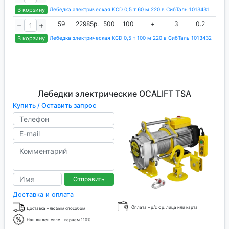
В корзину
Лебедка электрическая KCD 0,5 т 60 м 220 в СибТаль 1013431
59
22985р.
500
100
+
3
0.2
6
В корзину
Лебедка электрическая КCD 0,5 т 100 м 220 в СибТаль 1013432
Лебедки электрические OCALIFT TSA
Купить / Оставить запрос
Отправить
Доставка и оплата
Оплата – р/с юр. лица или карта
Доставка – любым способом
Нашли дешевле – вернем 110%