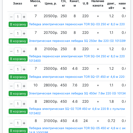
Масса,
Г/п,
Канат,
Наличие
Заказ
Цена, р.
U, В
двиг.,
навивки,
кг
кг
м
каната
кВт
м/с
7
20500р.
250
8
220
+
1.2
0.08
В корзину
Лебедка электрическая переносная TOR SQ-03 250 кг 8,0 м 220 В 10
7
20700р.
250
8
220
+
1.1
0.07
В корзину
Электрическая переносная лебедка SQ 250кг 8м 220 (G) 1013399
8
21000р.
250
8
220
+
1.2
0.08
Лебедка переносная электрическая TOR SQ-04 250 кг 8,0 м 220 В с 
В корзину
1013400
7
25000р.
450
4.6
220
+
1.2
0.08
В корзину
Лебедка электрическая переносная TOR SQ-01 450 кг 4,6 м 220 В 10
10
28000р.
450
7.6
220
+
1.1
0.07
В корзину
Электрическая переносная лебедка SQ 450кг 7.6м 220 (G) 1013401
8
28000р.
450
4.6
220
+
1.8
0.08
Лебедка электрическая SQ-02 TOR 450 кг 4,6 м 220 В с пультом пер
В корзину
1013402
8
31000р.
450
4.6
24
+
0.72
0.08
Лебедка электрическая переносная TOR SQ-05 450 кг 4,6 м с аккум
В корзину
24 В 1000198