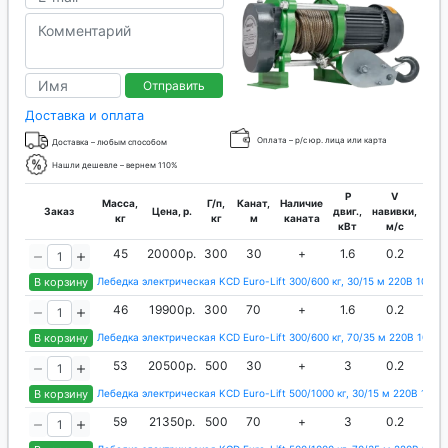
Отправить
Доставка и оплата
Оплата – р/с юр. лица или карта
Доставка – любым способом
Нашли дешевле – вернем 110%
P
V
Масса,
Г/п,
Канат,
Наличие
Заказ
Цена, р.
двиг.,
навивки,
кан
кг
кг
м
каната
кВт
м/с
м
45
20000р.
300
30
+
1.6
0.2
5
В корзину
Лебедка электрическая KCD Euro-Lift 300/600 кг, 30/15 м 220В 10134
46
19900р.
300
70
+
1.6
0.2
5
В корзину
Лебедка электрическая KCD Euro-Lift 300/600 кг, 70/35 м 220В 10134
53
20500р.
500
30
+
3
0.2
В корзину
Лебедка электрическая KCD Euro-Lift 500/1000 кг, 30/15 м 220В 1013
59
21350р.
500
70
+
3
0.2