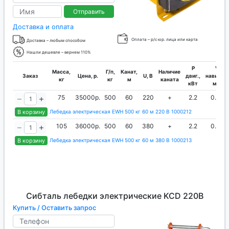
Отправить
Доставка и оплата
Оплата – р/с юр. лица или карта
Доставка – любым способом
Нашли дешевле – вернем 110%
P
V
Масса,
Г/п,
Канат,
Наличие
Заказ
Цена, р.
U, В
двиг.,
навивки,
кг
кг
м
каната
кВт
м/с
75
35000р.
500
60
220
+
2.2
0.25
В корзину
Лебедка электрическая EWH 500 кг 60 м 220 B 1000212
105
36000р.
500
60
380
+
2.2
0.25
В корзину
Лебедка электрическая EWH 500 кг 60 м 380 B 1000213
Сибталь лебедки электрические KCD 220В
Купить / Оставить запрос