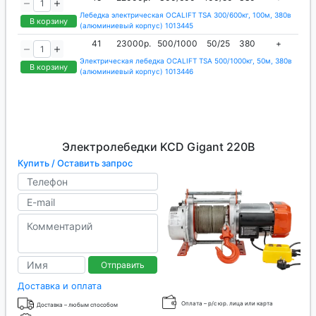
Лебедка электрическая OCALIFT TSA 300/600кг, 100м, 380в
В корзину
(алюминиевый корпус) 1013445
41
23000р.
500/1000
50/25
380
+
Электрическая лебедка OCALIFT TSA 500/1000кг, 50м, 380в
В корзину
(алюминиевый корпус) 1013446
Электролебедки KCD Gigant 220В
Купить / Оставить запрос
Отправить
Доставка и оплата
Оплата – р/с юр. лица или карта
Доставка – любым способом