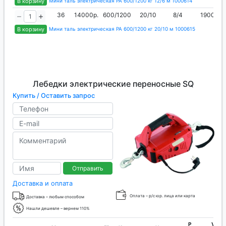
В корзину
Мини таль электрическая РА 600/1200 кг 12/6 м 1000614
36
14000р.
600/1200
20/10
8/4
1900
В корзину
Мини таль электрическая РА 600/1200 кг 20/10 м 1000615
Лебедки электрические переносные SQ
Купить / Оставить запрос
Отправить
Доставка и оплата
Оплата – р/с юр. лица или карта
Доставка – любым способом
Нашли дешевле – вернем 110%
P
V