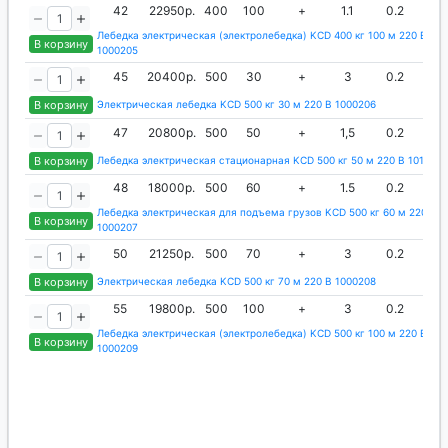
42
22950р.
400
100
+
1.1
0.2
5
Лебедка электрическая (электролебедка) KCD 400 кг 100 м 220 В
В корзину
1000205
45
20400р.
500
30
+
3
0.2
В корзину
Электрическая лебедка KCD 500 кг 30 м 220 В 1000206
47
20800р.
500
50
+
1,5
0.2
В корзину
Лебедка электрическая стационарная KCD 500 кг 50 м 220 В 1013367
48
18000р.
500
60
+
1.5
0.2
Лебедка электрическая для подъема грузов KCD 500 кг 60 м 220 В
В корзину
1000207
50
21250р.
500
70
+
3
0.2
В корзину
Электрическая лебедка KCD 500 кг 70 м 220 В 1000208
55
19800р.
500
100
+
3
0.2
Лебедка электрическая (электролебедка) KCD 500 кг 100 м 220 В
В корзину
1000209