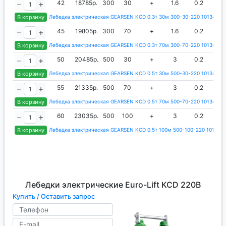
42
18785р.
300
30
+
1.6
0.2
5.
В корзину
Лебедка электрическая GEARSEN KCD 0.3т 30м 300-30-220 1013409
45
19805р.
300
70
+
1.6
0.2
5.
В корзину
Лебедка электрическая GEARSEN KCD 0.3т 70м 300-70-220 1013410
50
20485р.
500
30
+
3
0.2
В корзину
Лебедка электрическая GEARSEN KCD 0.5т 30м 500-30-220 1013411
55
21335р.
500
70
+
3
0.2
В корзину
Лебедка электрическая GEARSEN KCD 0.5т 70м 500-70-220 1013412
60
23035р.
500
100
+
3
0.2
В корзину
Лебедка электрическая GEARSEN KCD 0.5т 100м 500-100-220 1013413
Лебедки электрические Euro-Lift KCD 220В
Купить / Оставить запрос