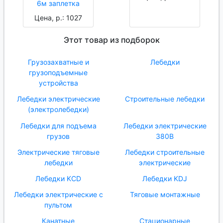
6м заплетка
Цена, р.: 1027
Этот товар из подборок
Грузозахватные и
Лебедки
грузоподъемные
устройства
Лебедки электрические
Строительные лебедки
(электролебедки)
Лебедки для подъема
Лебедки электрические
грузов
380В
Электрические тяговые
Лебедки строительные
лебедки
электрические
Лебедки KCD
Лебедки KDJ
Лебедки электрические с
Тяговые монтажные
пультом
Канатные
Стационарные