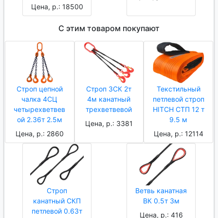
Цена, р.: 18500
С этим товаром покупают
Строп цепной
Строп 3СК 2т
Текстильный
чалка 4СЦ
4м канатный
петлевой строп
четырехветвев
трехветвевой
HITCH СТП 12 т
ой 2.36т 2.5м
9.5 м
Цена, р.: 3381
Цена, р.: 2860
Цена, р.: 12114
Строп
Ветвь канатная
канатный СКП
ВК 0.5т 3м
петлевой 0.63т
Цена, р.: 416