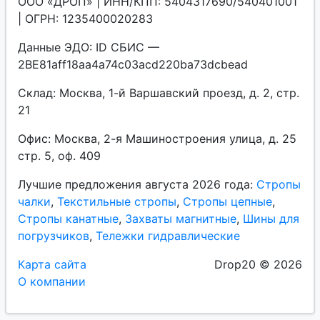
ООО «ДРОП» | ИНН/КПП: 5404317690/540401001
| ОГРН: 1235400020283
Данные ЭДО: ID СБИС —
2BE81aff18aa4a74c03acd220ba73dcbead
Склад: Москва, 1-й Варшавский проезд, д. 2, стр.
21
Офис: Москва, 2-я Машиностроения улица, д. 25
стр. 5, оф. 409
Лучшие предложения августа 2026 года:
Стропы
чалки
,
Текстильные стропы
,
Стропы цепные
,
Стропы канатные
,
Захваты магнитные
,
Шины для
погрузчиков
,
Тележки гидравлические
Карта сайта
Drop20 © 2026
О компании