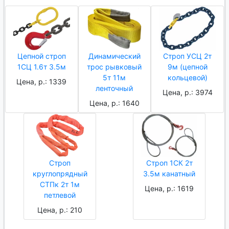
Цепной строп
Динамический
Строп УСЦ 2т
1СЦ 1.6т 3.5м
трос рывковый
9м (цепной
5т 11м
кольцевой)
Цена, р.: 1339
ленточный
Цена, р.: 3974
Цена, р.: 1640
Строп
Строп 1СК 2т
круглопрядный
3.5м канатный
СТПк 2т 1м
Цена, р.: 1619
петлевой
Цена, р.: 210