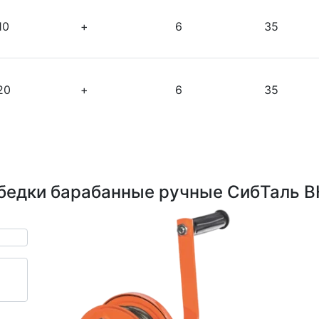
10
+
6
35
20
+
6
35
бедки барабанные ручные СибТаль 