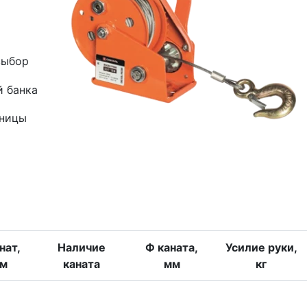
выбор
й банка
зницы
нат,
Наличие
Ф каната,
Усилие руки,
м
каната
мм
кг