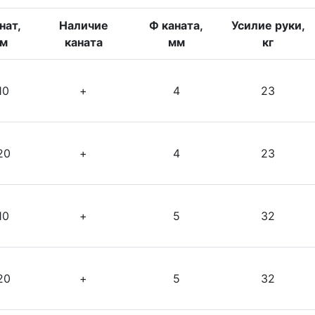
нат,
Наличие
Ф каната,
Усилие руки,
м
каната
мм
кг
10
+
4
23
20
+
4
23
10
+
5
32
20
+
5
32