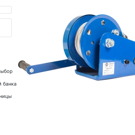
выбор
й банка
зницы