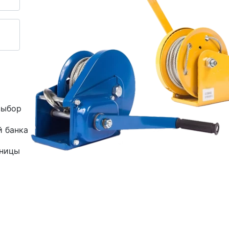
выбор
й банка
зницы