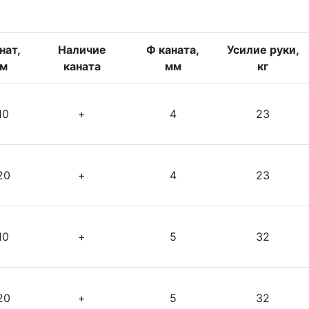
нат,
Наличие
Ф каната,
Усилие руки,
м
каната
мм
кг
10
+
4
23
20
+
4
23
10
+
5
32
20
+
5
32