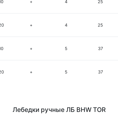
10
+
4
25
20
+
4
25
10
+
5
37
20
+
5
37
Лебедки ручные ЛБ BHW TOR