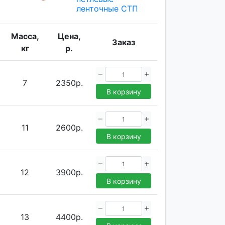
ленточные СТП
Масса,
Цена,
Заказ
кг
р.
7
2350р.
В корзину
11
2600р.
В корзину
12
3900р.
В корзину
13
4400р.