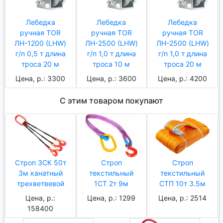
Лебедка
Лебедка
Лебедка
ручная TOR
ручная TOR
ручная TOR
ЛН-1200 (LHW)
ЛН-2500 (LHW)
ЛН-2500 (LHW)
г/п 0,5 т длина
г/п 1,0 т длина
г/п 1,0 т длина
троса 20 м
троса 10 м
троса 20 м
Цена, р.: 3300
Цена, р.: 3600
Цена, р.: 4200
С этим товаром покупают
Строп 3СК 50т
Строп
Строп
3м канатный
текстильный
текстильный
трехветвевой
1СТ 2т 9м
СТП 10т 3.5м
Цена, р.:
Цена, р.: 1299
Цена, р.: 2514
158400