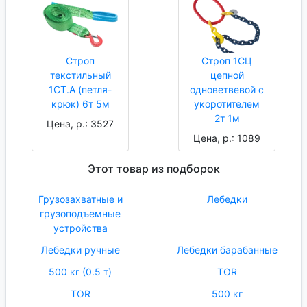
Строп
Строп 1СЦ
текстильный
цепной
1СТ.А (петля-
одноветвевой с
крюк) 6т 5м
укоротителем
2т 1м
Цена, р.: 3527
Цена, р.: 1089
Этот товар из подборок
Грузозахватные и
Лебедки
грузоподъемные
устройства
Лебедки ручные
Лебедки барабанные
500 кг (0.5 т)
TOR
TOR
500 кг