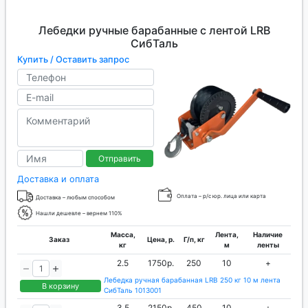
Лебедки ручные барабанные с лентой LRB
СибТаль
Купить / Оставить запрос
Отправить
Доставка и оплата
Оплата – р/с юр. лица или карта
Доставка – любым способом
Нашли дешевле – вернем 110%
Масса,
Лента,
Наличие
Заказ
Цена, р.
Г/п, кг
кг
м
ленты
2.5
1750р.
250
10
+
Лебедка ручная барабанная LRB 250 кг 10 м лента
В корзину
СибТаль 1013001
3.5
2150р.
450
10
+