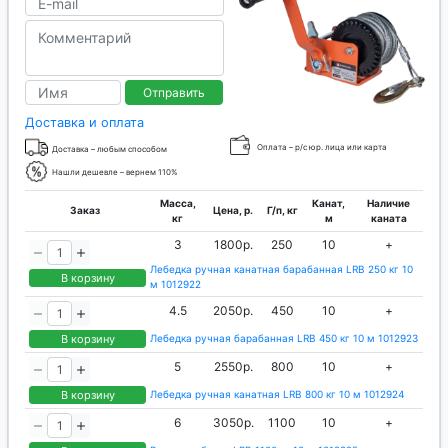
Отправить
Доставка и оплата
Оплата – р/с юр. лица или карта
Доставка – любым способом
Нашли дешевле – вернем 110%
Масса,
Канат,
Наличие
Заказ
Цена, р.
Г/п, кг
кг
м
каната
3
1800р.
250
10
+
Лебедка ручная канатная барабанная LRB 250 кг 10
В корзину
м 1012922
4.5
2050р.
450
10
+
В корзину
Лебедка ручная барабанная LRB 450 кг 10 м 1012923
5
2550р.
800
10
+
В корзину
Лебедка ручная канатная LRB 800 кг 10 м 1012924
6
3050р.
1100
10
+