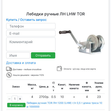
Лебедки ручные ЛН LHW TOR
Купить / Оставить запрос
Отправить
Доставка и оплата
Оплата – р/с юр. лица или карта
Доставка – любым способом
Нашли дешевле – вернем 110%
Г/
Ф
Усилие
Масса,
Канат,
Наличие
Заказ
Цена, р.
п,
каната,
руки,
кг
м
каната
т
мм
кг
4
2700р.
0.5
10
+
4
23
Лебедка ручная TOR ЛН-1200 (LHW) г/п 0,5 т длина троса 10
В корзину
м 1000000