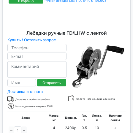
В корзину
Ручная лебедка LRB 1100 кг 10 м 1012925
Лебедки ручные FD/LHW с лентой
Купить / Оставить запрос
Отправить
Доставка и оплата
Оплата – р/с юр. лица или карта
Доставка – любым способом
Нашли дешевле – вернем 110%
Масса,
Г/п,
Лента,
Наличие
Заказ
Цена, р.
кг
т
м
ленты
4
2400р.
0.5
10
+