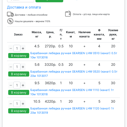
Доставка и оплата
Оплата – р/с юр. лица или карта
Доставка – любым способом
Нашли дешевле – вернем 110%
Г/
Ф
Усилие
Масса,
Цена,
Канат,
Наличие
Заказ
п,
каната,
руки,
кг
р.
м
каната
т
мм
кг
4.5
2720р.
0.5
10
+
4
20
Барабанная лебедка ручная GEARSEN LHW 0510 (канат) 0.5т
В корзину
10м 1013016
5.6
3320р.
0.5
20
+
4
20
Барабанная лебедка ручная GEARSEN LHW 0520 (канат) 0.5т
В корзину
20м 1013017
9.5
3620р.
1
10
+
5
30
Барабанная лебедка ручная GEARSEN LHW 1110 (канат) 1т
В корзину
10м 1013018
10.5
4220р.
1
20
+
5
30
Барабанная лебедка ручная GEARSEN LHW 1120 (канат) 1т
В корзину
20м 1013019