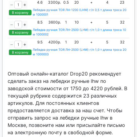
4.6
3300р.
0.5
20
+
4
23
Лебедка ручная TOR ЛН-1200 (LHW) г/п 0,5 т длина троса 20
В корзину
м 1000001
8.5
3600р.
1
10
+
5
32
Лебедка ручная TOR ЛН-2500 (LHW) г/п 1,0 т длина троса 10
В корзину
м 1000002
9.5
4200р.
1
20
+
5
32
Лебедка ручная TOR ЛН-2500 (LHW) г/п 1,0 т длина троса 20
В корзину
м 1000003
Оптовый онлайн-каталог Drop20 рекомендует
сделать заказ на лебедки ручные lhw по
заводской стоимости от 1750 до 4220 рублей. В
текущей рубрике содержится 23 различных
артикулов. Для постоянных клиентов
предоставляется доставка за наш счет. Чтобы
отправить запрос на лебедки ручные lhw в
Москве, позвоните нам или присылайте письмо
на электронную почту в свободной форме.