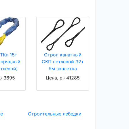
ТКп 15т
Строп канатный
опрядный
СКП петлевой 32т
етлевой)
9м заплетка
.: 3695
Цена, р.: 41285
ие
Строительные лебедки