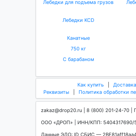
Лебедки для подъема грузов
Леб
Лебедки KCD
Канатные
750 кг
С барабаном
Как купить
|
Доставк
Реквизиты
|
Политика обработки п
zakaz@drop20.ru | 8 (800) 201-24-70 | 
ООО «ДРОП» | ИНН/КПП: 5404317690/5
Данные ЭДО: ID СБИС — 2BE81aff18a