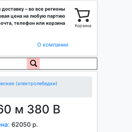
 доставку – во все регионы
вая цена на любую партию
очта, телефон или корзина
Корзина
О компании
еские (электролебедки)
60 м 380 В
ена:
62050 р.