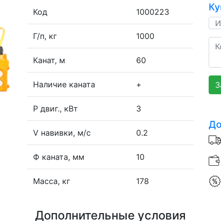
Ку
Код
1000223
Г/п, кг
1000
Канат, м
60
Наличие каната
+
З
P двиг., кВт
3
До
V навивки, м/с
0.2
Ф каната, мм
10
Масса, кг
178
Дополнительные условия