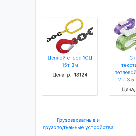
Цепной строп 1СЦ
Ст
15т 3м
текст
петлево
Цена, р.: 18124
2 т 3.5
Цена, 
Грузозахватные и
грузоподъемные устройства