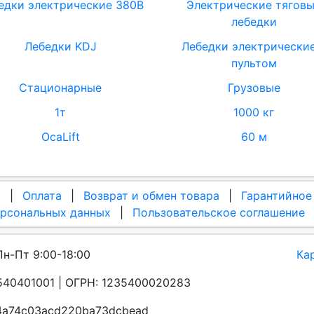
едки электрические 380В
Электрические тягов
лебедки
Лебедки KDJ
Лебедки электрические
пультом
Стационарные
Грузовые
1т
1000 кг
OcaLift
60 м
а
|
Оплата
|
Возврат и обмен товара
|
Гарантийное
ерсональных данных
|
Пользовательское соглашение
Пн-Пт 9:00-18:00
Ка
40401001 | ОГРН: 1235400020283
a4a74c03acd220ba73dcbead