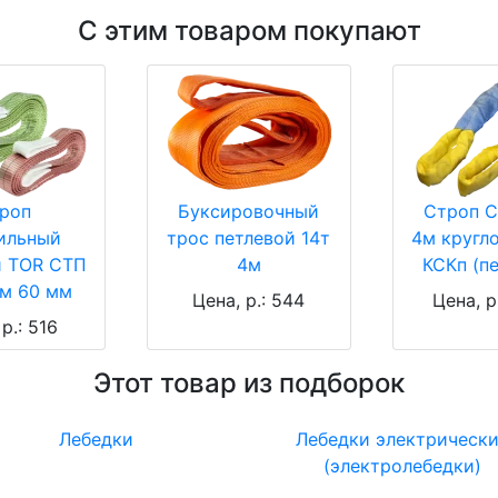
С этим товаром покупают
роп
Буксировочный
Строп С
ильный
трос петлевой 14т
4м кругл
й TOR СТП
4м
КСКп (п
 м 60 мм
Цена, р.: 544
Цена, р
р.: 516
Этот товар из подборок
Лебедки
Лебедки электрическ
(электролебедки)