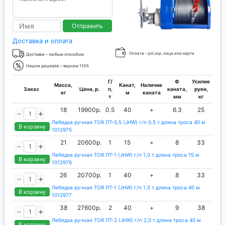
Отправить
Доставка и оплата
Оплата – р/с юр. лица или карта
Доставка – любым способом
Нашли дешевле – вернем 110%
Г/
Ф
Усилие
Масса,
Канат,
Наличие
Заказ
Цена, р.
п,
каната,
руки,
кг
м
каната
т
мм
кг
18
19900р.
0.5
40
+
6.3
25
Лебедка ручная TOR ЛТ-0,5 (JHW) г/п 0,5 т длина троса 40 м
В корзину
1012975
21
20600р.
1
15
+
8
33
Лебедка ручная TOR ЛТ-1 (JHW) г/п 1,0 т длина троса 15 м
В корзину
1012976
26
20700р.
1
40
+
8
33
Лебедка ручная TOR ЛТ-1 (JHW) г/п 1,0 т длина троса 40 м
В корзину
1012977
38
27600р.
2
40
+
9
38
Лебедка ручная TOR ЛТ-2 (JHW) г/п 2,0 т длина троса 40 м
В корзину