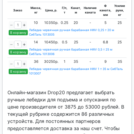
Ф
Усилие
Масса,
Г/п,
Канат,
Наличие
Заказ
Цена, р.
каната,
руки,
кг
т
м
каната
мм
кг
10
10350р.
0.25
20
-
5
25
Лебедка червячная ручная барабанная HWV 0,25 т 20 м
В корзину
СибТаль 1013005
14
10450р.
0.5
25
-
6.8
25
Лебедка червячная ручная барабанная HWV 0,5 т 25 м
В корзину
СибТаль 1013006
36
30250р.
1
35
-
9
35
Лебедка червячная ручная барабанная HWV 1 т 35 м СибТаль
В корзину
1013007
Онлайн-магазин Drop20 предлагает выбрать
ручные лебедки для подъема и опускания по
цене производителя от 3875 до 53000 рублей. В
текущей рубрике содержится 86 различных
устройств. Для постоянных партнеров
предоставляется доставка за наш счет. Чтобы