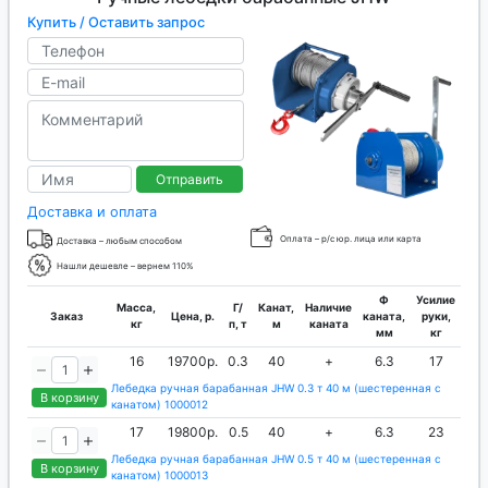
Купить / Оставить запрос
Отправить
Доставка и оплата
Оплата – р/с юр. лица или карта
Доставка – любым способом
Нашли дешевле – вернем 110%
Ф
Усилие
Масса,
Г/
Канат,
Наличие
Заказ
Цена, р.
каната,
руки,
кг
п, т
м
каната
мм
кг
16
19700р.
0.3
40
+
6.3
17
Лебедка ручная барабанная JHW 0.3 т 40 м (шестеренная с
В корзину
канатом) 1000012
17
19800р.
0.5
40
+
6.3
23
Лебедка ручная барабанная JHW 0.5 т 40 м (шестеренная с
В корзину
канатом) 1000013