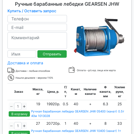
Ручные барабанные лебедки GEARSEN JHW
Купить / Оставить запрос
Отправить
Доставка и оплата
Оплата – р/с юр. лица или карта
Доставка – любым способом
Нашли дешевле – вернем 110%
Г/
Ф
Усилие
Масса,
Канат,
Наличие
Заказ
Цена, р.
п,
каната,
руки,
кг
м
каната
т
мм
кг
19
19920р.
0.5
40
+
6.3
25
Ручная барабанная лебедка GEARSEN JHW 05400 (канат) 0.5т
В корзину
40м 1013028
27
20720р.
1
40
+
8
33
Ручная барабанная лебедка GEARSEN JHW 10400 (канат) 1т
В корзину