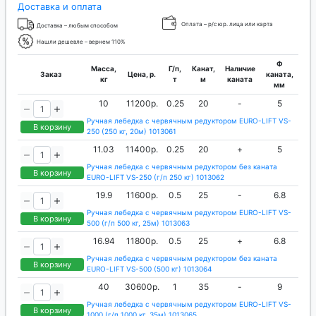
Доставка и оплата
Оплата – р/с юр. лица или карта
Доставка – любым способом
Нашли дешевле – вернем 110%
Ф
Масса,
Г/п,
Канат,
Наличие
Заказ
Цена, р.
каната,
кг
т
м
каната
мм
10
11200р.
0.25
20
-
5
Ручная лебедка с червячным редуктором EURO-LIFT VS-
В корзину
250 (250 кг, 20м) 1013061
11.03
11400р.
0.25
20
+
5
Ручная лебедка с червячным редуктором без каната
В корзину
EURO-LIFT VS-250 (г/п 250 кг) 1013062
19.9
11600р.
0.5
25
-
6.8
Ручная лебедка с червячным редуктором EURO-LIFT VS-
В корзину
500 (г/п 500 кг, 25м) 1013063
16.94
11800р.
0.5
25
+
6.8
Ручная лебедка с червячным редуктором без каната
В корзину
EURO-LIFT VS-500 (500 кг) 1013064
40
30600р.
1
35
-
9
Ручная лебедка с червячным редуктором EURO-LIFT VS-
В корзину
1000 (г/п 1000 кг, 35м) 1013065