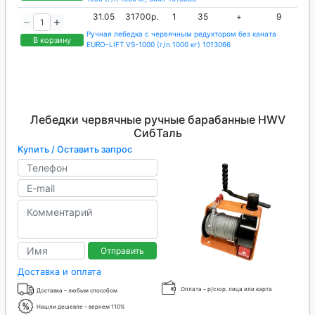
31.05
31700р.
1
35
+
9
Ручная лебедка с червячным редуктором без каната
В корзину
EURO-LIFT VS-1000 (г/п 1000 кг) 1013066
Лебедки червячные ручные барабанные HWV
СибТаль
Купить / Оставить запрос
Отправить
Доставка и оплата
Оплата – р/с юр. лица или карта
Доставка – любым способом
Нашли дешевле – вернем 110%