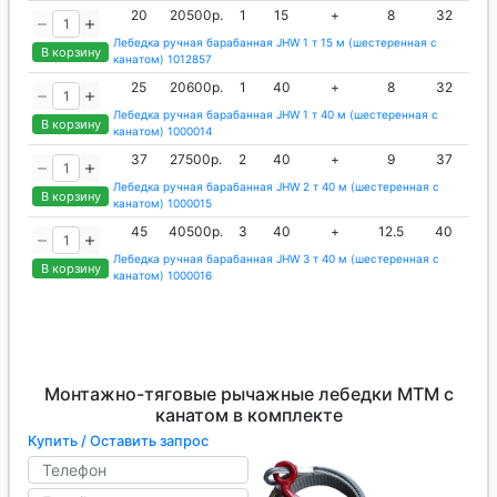
20
20500р.
1
15
+
8
32
Лебедка ручная барабанная JHW 1 т 15 м (шестеренная с
В корзину
канатом) 1012857
25
20600р.
1
40
+
8
32
Лебедка ручная барабанная JHW 1 т 40 м (шестеренная с
В корзину
канатом) 1000014
37
27500р.
2
40
+
9
37
Лебедка ручная барабанная JHW 2 т 40 м (шестеренная с
В корзину
канатом) 1000015
45
40500р.
3
40
+
12.5
40
Лебедка ручная барабанная JHW 3 т 40 м (шестеренная с
В корзину
канатом) 1000016
Монтажно-тяговые рычажные лебедки МТМ с
канатом в комплекте
Купить / Оставить запрос