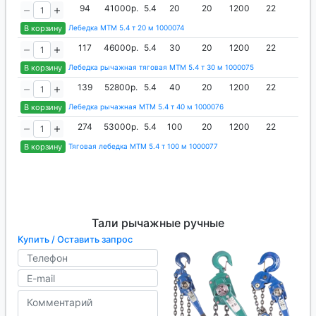
94
41000р.
5.4
20
20
1200
22
75
В корзину
Лебедка МТМ 5.4 т 20 м 1000074
117
46000р.
5.4
30
20
1200
22
75
В корзину
Лебедка рычажная тяговая МТМ 5.4 т 30 м 1000075
139
52800р.
5.4
40
20
1200
22
75
В корзину
Лебедка рычажная МТМ 5.4 т 40 м 1000076
274
53000р.
5.4
100
20
1200
22
75
В корзину
Тяговая лебедка МТМ 5.4 т 100 м 1000077
Тали рычажные ручные
Купить / Оставить запрос