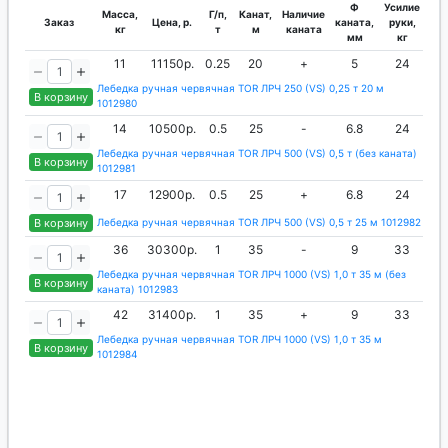
Ф
Усилие
Масса,
Г/п,
Канат,
Наличие
Заказ
Цена, р.
каната,
руки,
кг
т
м
каната
мм
кг
11
11150р.
0.25
20
+
5
24
Лебедка ручная червячная TOR ЛРЧ 250 (VS) 0,25 т 20 м
В корзину
1012980
14
10500р.
0.5
25
-
6.8
24
Лебедка ручная червячная TOR ЛРЧ 500 (VS) 0,5 т (без каната)
В корзину
1012981
17
12900р.
0.5
25
+
6.8
24
В корзину
Лебедка ручная червячная TOR ЛРЧ 500 (VS) 0,5 т 25 м 1012982
36
30300р.
1
35
-
9
33
Лебедка ручная червячная TOR ЛРЧ 1000 (VS) 1,0 т 35 м (без
В корзину
каната) 1012983
42
31400р.
1
35
+
9
33
Лебедка ручная червячная TOR ЛРЧ 1000 (VS) 1,0 т 35 м
В корзину
1012984