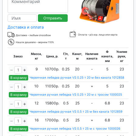
Отправить
Доставка и оплата
Оплата – р/с юр. лица или карта
Доставка – любым способом
Нашли дешевле – вернем 110%
Ф
Усилие
Масса,
Г/п,
Канат,
Наличие
Заказ
Цена, р.
каната,
руки,
кг
т
м
каната
мм
кг
9
10700р.
0.25
20
-
5
23
В корзину
Червячная лебедка ручная VS 0.25 т 20 м без каната 1012858
10
11050р.
0.25
20
+
5
23
В корзину
Червячная ручная лебедка VS 0.25 т 20 м с тросом 1000025
12
15800р.
0.5
25
-
6.8
23
В корзину
Червячная лебедка ручная VS 0.5 т 25 м без каната 1012859
16
17000р.
0.5
25
+
6.8
23
В корзину
Червячная ручная лебедка VS 0.5 т 25 м с тросом 1000026