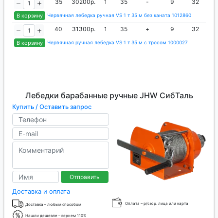
35
30200р.
1
35
-
9
32
В корзину
Червячная лебедка ручная VS 1 т 35 м без каната 1012860
40
31300р.
1
35
+
9
32
В корзину
Червячная ручная лебедка VS 1 т 35 м с тросом 1000027
Лебедки барабанные ручные JHW СибТаль
Купить / Оставить запрос
Отправить
Доставка и оплата
Оплата – р/с юр. лица или карта
Доставка – любым способом
Нашли дешевле – вернем 110%