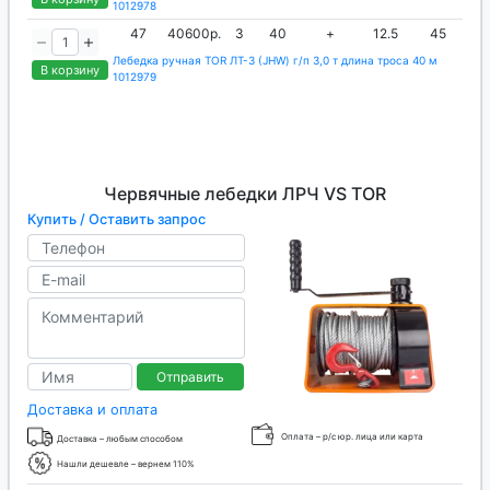
1012978
47
40600р.
3
40
+
12.5
45
Лебедка ручная TOR ЛТ-3 (JHW) г/п 3,0 т длина троса 40 м
В корзину
1012979
Червячные лебедки ЛРЧ VS TOR
Купить / Оставить запрос
Отправить
Доставка и оплата
Оплата – р/с юр. лица или карта
Доставка – любым способом
Нашли дешевле – вернем 110%