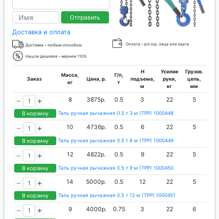
Отправить
Доставка и оплата
Оплата – р/с юр. лица или карта
Доставка – любым способом
Нашли дешевле – вернем 110%
H
Усилие
Грузов.
Масса,
Г/п,
Заказ
Цена, р.
подъема,
руки,
цепь,
кг
т
м
кг
мм
8
3875р.
0.5
3
22
5
В корзину
Таль ручная рычажная 0.5 т 3 м (ТРР) 1000448
10
4736р.
0.5
6
22
5
В корзину
Таль ручная рычажная 0.5 т 6 м (ТРР) 1000449
12
4822р.
0.5
9
22
5
В корзину
Таль ручная рычажная 0.5 т 9 м (ТРР) 1000450
14
5000р.
0.5
12
22
5
В корзину
Таль ручная рычажная 0.5 т 12 м (ТРР) 1000451
9
4000р.
0.75
3
22
6