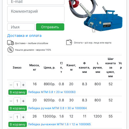
Отправить
Доставка и оплата
Оплата – р/с юр. лица или карта
Доставка – любым способом
Нашли дешевле – вернем 110%
Шаг
Г/
Ф
L
каната
Усилие
Масса,
Канат,
Заказ
Цена, р.
п,
каната,
ручки,
за
руки,
кг
м
т
мм
мм
цикл,
кг
мм
16
8900р.
0.8
20
8.3
800
52
32
В корзину
Лебедка МТМ 0.8 т 20 м 1000063
20
9200р.
0.8
30
8.3
800
52
32
В корзину
Лебедка ручная МТМ 0.8 т 30 м 1000064
26
13000р.
1.6
12
11
1200
55
42
В корзину
Лебедка рычажная МТМ 1.6 т 12 м 1000065