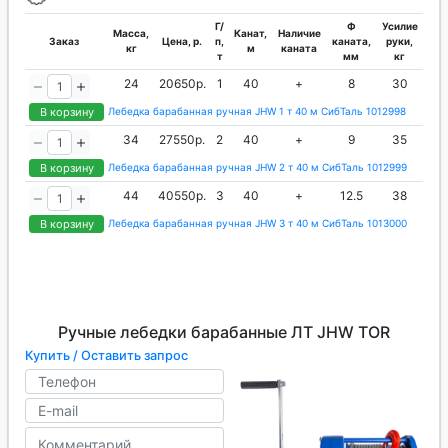
Г/
Ф
Усилие
Масса,
Канат,
Наличие
Заказ
Цена, р.
п,
каната,
руки,
кг
м
каната
т
мм
кг
24
20650р.
1
40
+
8
30
В корзину
Лебедка барабанная ручная JHW 1 т 40 м СибТаль 1012998
34
27550р.
2
40
+
9
35
В корзину
Лебедка барабанная ручная JHW 2 т 40 м СибТаль 1012999
44
40550р.
3
40
+
12.5
38
В корзину
Лебедка барабанная ручная JHW 3 т 40 м СибТаль 1013000
Ручные лебедки барабанные ЛТ JHW TOR
Купить / Оставить запрос