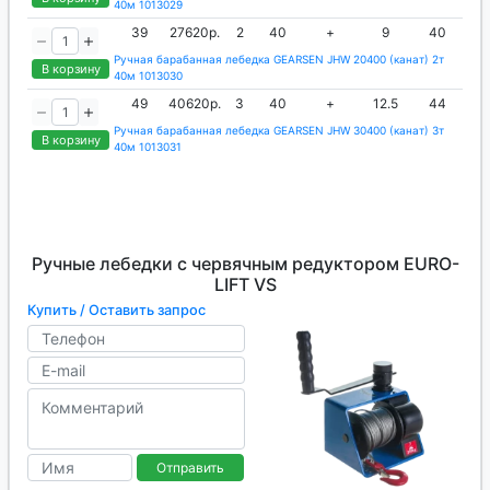
40м 1013029
39
27620р.
2
40
+
9
40
Ручная барабанная лебедка GEARSEN JHW 20400 (канат) 2т
В корзину
40м 1013030
49
40620р.
3
40
+
12.5
44
Ручная барабанная лебедка GEARSEN JHW 30400 (канат) 3т
В корзину
40м 1013031
Ручные лебедки с червячным редуктором EURO-
LIFT VS
Купить / Оставить запрос
Отправить