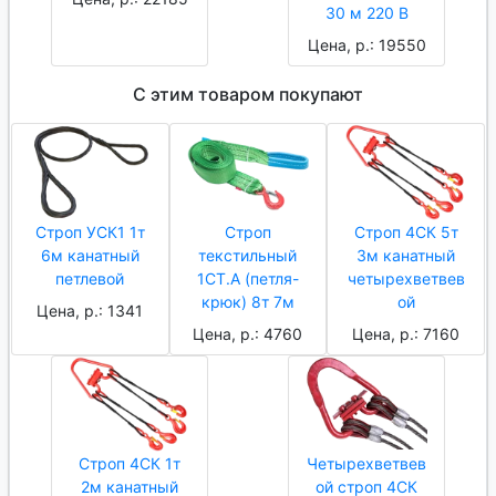
30 м 220 В
Цена, р.: 19550
С этим товаром покупают
Строп УСК1 1т
Строп
Строп 4СК 5т
6м канатный
текстильный
3м канатный
петлевой
1СТ.А (петля-
четырехветвев
крюк) 8т 7м
ой
Цена, р.: 1341
Цена, р.: 4760
Цена, р.: 7160
Строп 4СК 1т
Четырехветвев
2м канатный
ой строп 4СК