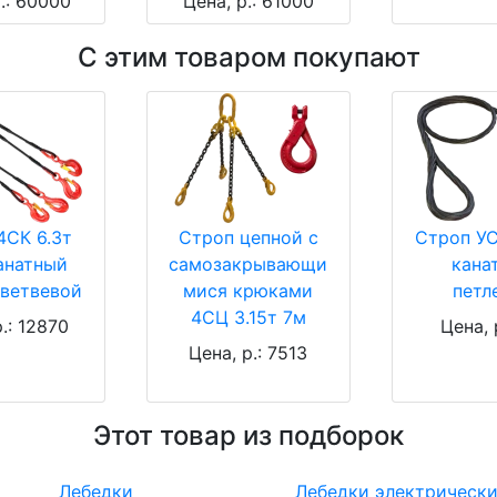
.: 60000
Цена, р.: 61000
С этим товаром покупают
4СК 6.3т
Строп цепной с
Строп УС
анатный
самозакрывающи
кана
ветвевой
мися крюками
петл
4СЦ 3.15т 7м
.: 12870
Цена, 
Цена, р.: 7513
Этот товар из подборок
Лебедки
Лебедки электрическ