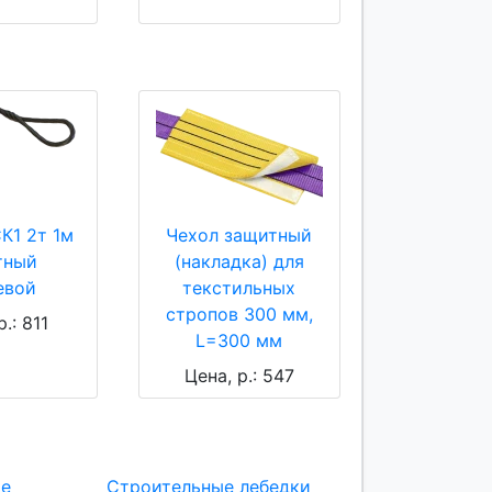
К1 2т 1м
Чехол защитный
тный
(накладка) для
евой
текстильных
стропов 300 мм,
р.: 811
L=300 мм
Цена, р.: 547
ие
Строительные лебедки