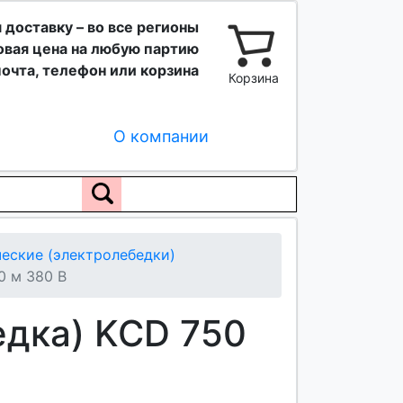
 доставку – во все регионы
вая цена на любую партию
очта, телефон или корзина
Корзина
О компании
еские (электролебедки)
0 м 380 В
едка) KCD 750