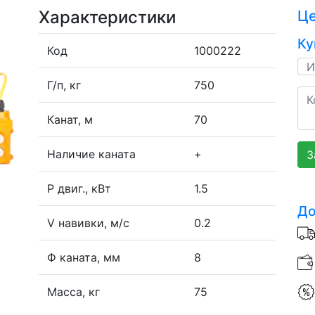
Характеристики
Ц
Ку
Код
1000222
Г/п, кг
750
Канат, м
70
Наличие каната
+
З
P двиг., кВт
1.5
До
V навивки, м/с
0.2
Ф каната, мм
8
Масса, кг
75