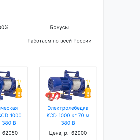
00%
Бонусы
Работаем по всей России
ическая
Электролебедка
KCD 1000
KCD 1000 кг 70 м
м 380 В
380 В
.: 62050
Цена, р.: 62900