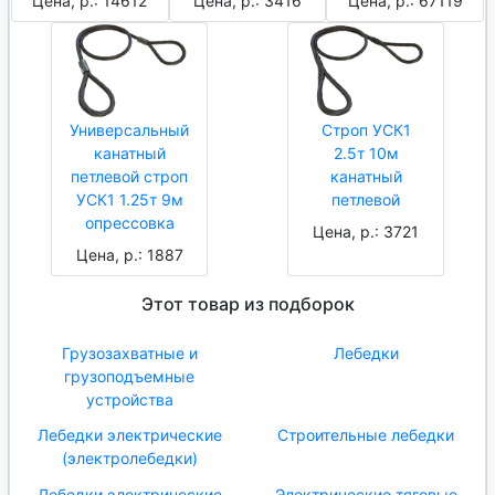
Цена, р.: 14612
Цена, р.: 3416
Цена, р.: 67119
Универсальный
Строп УСК1
канатный
2.5т 10м
петлевой строп
канатный
УСК1 1.25т 9м
петлевой
опрессовка
Цена, р.: 3721
Цена, р.: 1887
Этот товар из подборок
Грузозахватные и
Лебедки
грузоподъемные
устройства
Лебедки электрические
Строительные лебедки
(электролебедки)
Лебедки электрические
Электрические тяговые