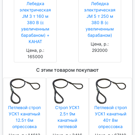
Лебедка
Лебедка
электрическая
электрическая
JM 3 т 160 м
JM 5 т 250 м
380 В (с
380 В (с
увеличенным
увеличенным
барабаном) +
барабаном)
КАНАТ
Цена, р.:
Цена, р.:
292000
165000
С этим товаром покупают
Петлевой строп
Строп УСК1
Петлевой строп
УСК1 канатный
2.5т 9м
УСК1 канатный
12.5т 6м
канатный
40т 8м
опрессовка
петлевой
опрессовка