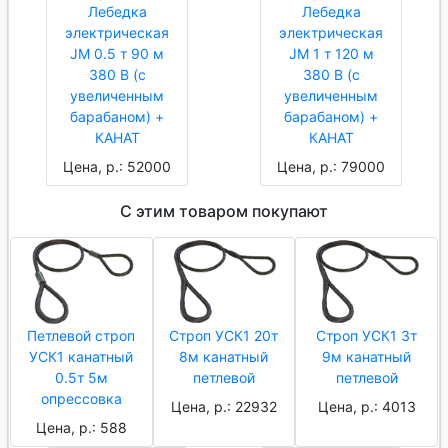
Лебедка
Лебедка
электрическая
электрическая
JM 0.5 т 90 м
JM 1 т 120 м
380 В (с
380 В (с
увеличенным
увеличенным
барабаном) +
барабаном) +
КАНАТ
КАНАТ
Цена, р.: 52000
Цена, р.: 79000
С этим товаром покупают
Петлевой строп
Строп УСК1 20т
Строп УСК1 3т
УСК1 канатный
8м канатный
9м канатный
0.5т 5м
петлевой
петлевой
опрессовка
Цена, р.: 22932
Цена, р.: 4013
Цена, р.: 588