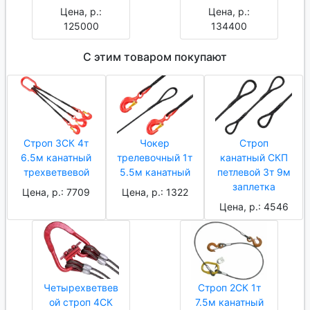
Цена, р.:
Цена, р.:
125000
134400
С этим товаром покупают
Строп 3СК 4т
Чокер
Строп
6.5м канатный
трелевочный 1т
канатный СКП
трехветвевой
5.5м канатный
петлевой 3т 9м
заплетка
Цена, р.: 7709
Цена, р.: 1322
Цена, р.: 4546
Четырехветвев
Строп 2СК 1т
ой строп 4СК
7.5м канатный