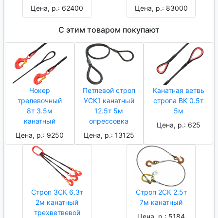
Цена, р.: 62400
Цена, р.: 83000
С этим товаром покупают
Чокер
Петлевой строп
Канатная ветвь
трелевочный
УСК1 канатный
стропа ВК 0.5т
8т 3.5м
12.5т 5м
5м
канатный
опрессовка
Цена, р.: 625
Цена, р.: 9250
Цена, р.: 13125
Строп 3СК 6.3т
Строп 2СК 2.5т
2м канатный
7м канатный
трехветвевой
Цена, р.: 5184