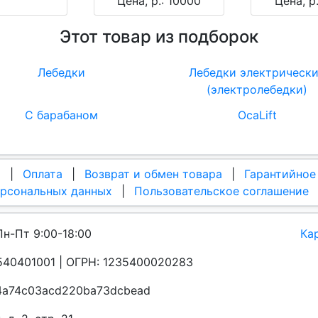
Цена, р.: 10000
Цена, р
Этот товар из подборок
Лебедки
Лебедки электрическ
(электролебедки)
С барабаном
OcaLift
а
|
Оплата
|
Возврат и обмен товара
|
Гарантийное
ерсональных данных
|
Пользовательское соглашение
Пн-Пт 9:00-18:00
Ка
40401001 | ОГРН: 1235400020283
a4a74c03acd220ba73dcbead