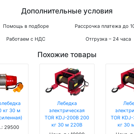
Дополнительные условия
Помощь в подборе
Рассрочка платежа до 1
Работаем с НДС
Отгрузка – 24 часа
Похожие товары
олебедка
Лебедка
Леб
 кг 30 м
электрическая
электр
силенная)
TOR KDJ-200B 200
TOR KDJ-
кг 30 м 220В
кг 30 
.: 29500