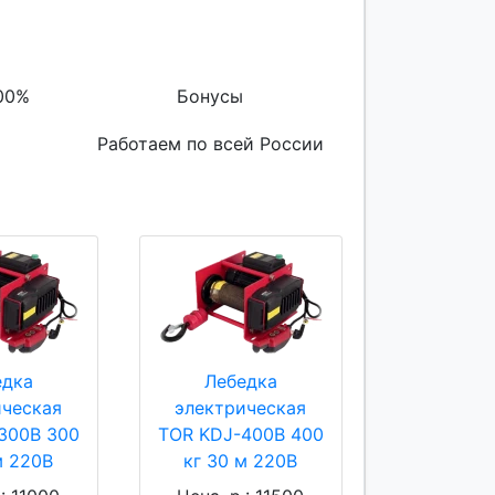
00%
Бонусы
Работаем по всей России
едка
Лебедка
ическая
электрическая
300B 300
TOR KDJ-400B 400
м 220В
кг 30 м 220В