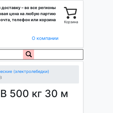
 доставку – во все регионы
вая цена на любую партию
очта, телефон или корзина
Корзина
О компании
еские (электролебедки)
В
B 500 кг 30 м