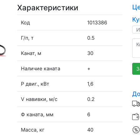
Характеристики
Ц
Ку
Код
1013386
Г/п, т
0.5
Канат, м
30
Наличие каната
+
З
P двиг., кВт
1,6
До
V навивки, м/с
0.2
Ф каната, мм
6
Масса, кг
40