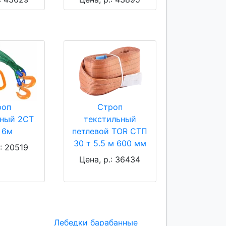
роп
Строп
ьный 2СТ
текстильный
 6м
петлевой TOR СТП
30 т 5.5 м 600 мм
.: 20519
Цена, р.: 36434
Лебедки барабанные