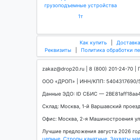
грузоподъемные устройства
1т
Как купить
|
Доставк
Реквизиты
|
Политика обработки п
zakaz@drop20.ru | 8 (800) 201-24-70 | 
ООО «ДРОП» | ИНН/КПП: 5404317690/5
Данные ЭДО: ID СБИС — 2BE81aff18a
Склад: Москва, 1-й Варшавский проезд, 
Офис: Москва, 2-я Машиностроения улиц
Лучшие предложения августа 2026 го
цепные
,
Стропы канатные
,
Захваты ма