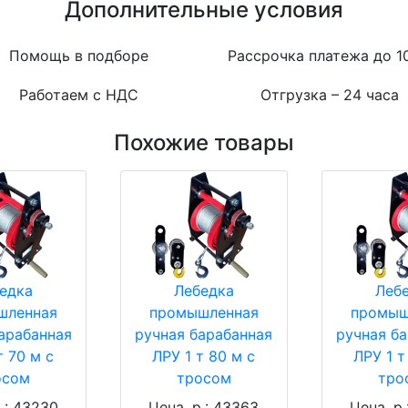
Дополнительные условия
Помощь в подборе
Рассрочка платежа до 1
Работаем с НДС
Отгрузка – 24 часа
Похожие товары
едка
Лебедка
Леб
шленная
промышленная
промыш
арабанная
ручная барабанная
ручная б
т 70 м с
ЛРУ 1 т 80 м с
ЛРУ 1 т
осом
тросом
тро
.: 43230
Цена, р.: 43363
Цена, р