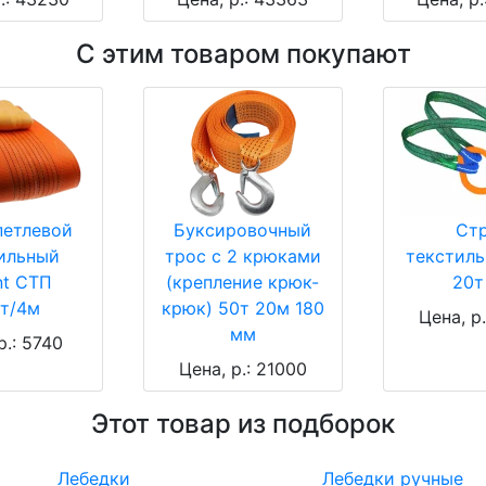
С этим товаром покупают
петлевой
Буксировочный
Ст
ильный
трос с 2 крюками
текстил
nt СТП
(крепление крюк-
20т
5т/4м
крюк) 50т 20м 180
Цена, р
мм
р.: 5740
Цена, р.: 21000
Этот товар из подборок
Лебедки
Лебедки ручные