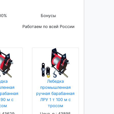
00%
Бонусы
Работаем по всей России
едка
Лебедка
ленная
промышленная
арабанная
ручная барабанная
 90 м с
ЛРУ 1 т 100 м с
сом
тросом
.: 43629
Цена, р.: 43895