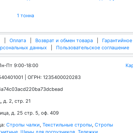
1 тонна
а
|
Оплата
|
Возврат и обмен товара
|
Гарантийное
ерсональных данных
|
Пользовательское соглашение
Пн-Пт 9:00-18:00
Ка
40401001 | ОГРН: 1235400020283
a4a74c03acd220ba73dcbead
д. 2, стр. 21
а, д. 25 стр. 5, оф. 409
да:
Стропы чалки
,
Текстильные стропы
,
Стропы
гнитные
,
Шины для погрузчиков
,
Тележки