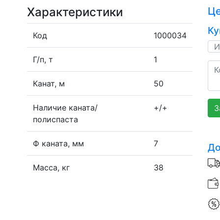
Характеристики
Ц
Ку
Код
1000034
Г/п, т
1
Канат, м
50
Наличие каната/
+/+
З
полиспаста
Ф каната, мм
7
До
Масса, кг
38