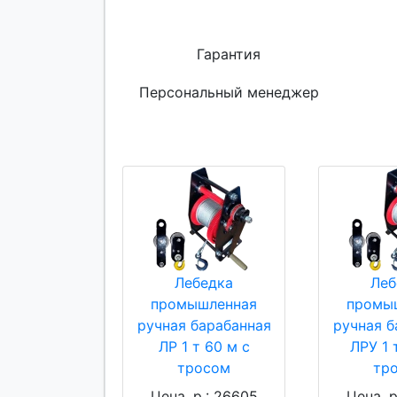
Гарантия
Персональный менеджер
Лебедка
Леб
промышленная
промы
ручная барабанная
ручная б
ЛР 1 т 60 м с
ЛРУ 1 
тросом
тр
Цена, р.: 26605
Цена, р