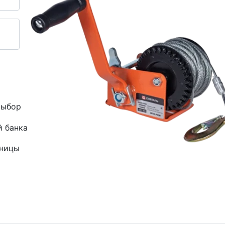
выбор
й банка
зницы