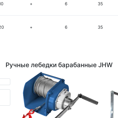
10
+
6
35
20
+
6
35
Ручные лебедки барабанные JHW