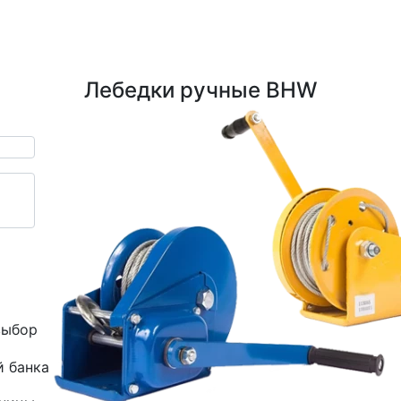
Лебедки ручные BHW
выбор
й банка