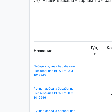
Нашли дешевле – вернем 110% ра
Г/п,
Ка
Название
т
Лебедка ручная барабанная
1
шестеренная BHW 1 т 10 м
1012945
Ручная лебедка барабанная
1
шестеренная BHW 1 т 20 м
1012946
Ручная лебедка барабанная