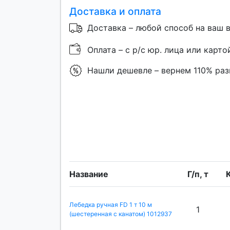
Доставка и оплата
Доставка – любой способ на ваш 
Оплата – с р/с юр. лица или карто
Нашли дешевле – вернем 110% ра
Название
Г/п, т
К
Лебедка ручная FD 1 т 10 м
1
(шестеренная с канатом) 1012937