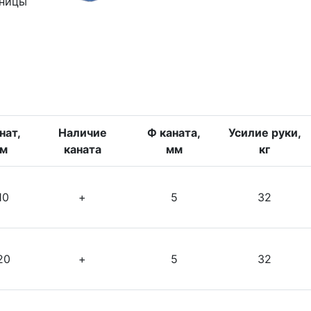
зницы
нат,
Наличие
Ф каната,
Усилие руки,
м
каната
мм
кг
10
+
5
32
20
+
5
32