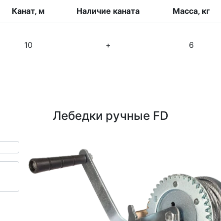
Канат, м
Наличие каната
Масса, кг
10
+
6
Лебедки ручные FD