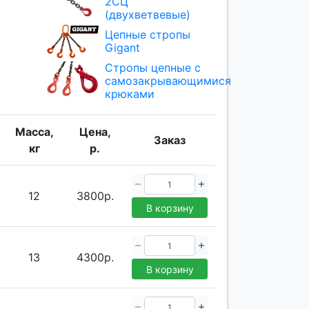
2СЦ
(двухветвевые)
Цепные стропы
Gigant
Стропы цепные с
самозакрывающимися
крюками
Масса,
Цена,
Заказ
кг
р.
12
3800р.
В корзину
13
4300р.
В корзину