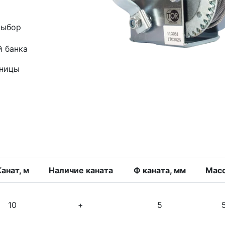
выбор
й банка
зницы
анат, м
Наличие каната
Ф каната, мм
Масс
10
+
5