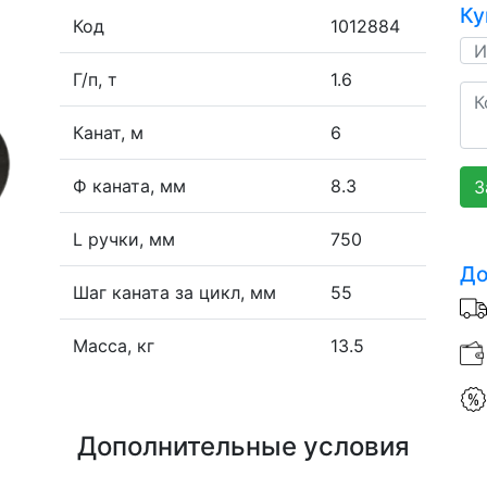
Ку
Код
1012884
Г/п, т
1.6
Канат, м
6
Ф каната, мм
8.3
З
L ручки, мм
750
До
Шаг каната за цикл, мм
55
Масса, кг
13.5
Дополнительные условия