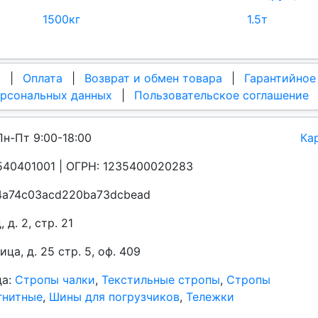
1500кг
1.5т
а
|
Оплата
|
Возврат и обмен товара
|
Гарантийное
ерсональных данных
|
Пользовательское соглашение
Пн-Пт 9:00-18:00
Ка
40401001 | ОГРН: 1235400020283
a4a74c03acd220ba73dcbead
д. 2, стр. 21
а, д. 25 стр. 5, оф. 409
да:
Стропы чалки
,
Текстильные стропы
,
Стропы
гнитные
,
Шины для погрузчиков
,
Тележки