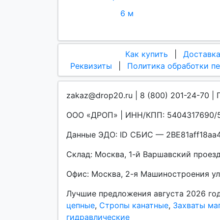
6 м
Как купить
|
Доставк
Реквизиты
|
Политика обработки п
zakaz@drop20.ru | 8 (800) 201-24-70 | 
ООО «ДРОП» | ИНН/КПП: 5404317690/5
Данные ЭДО: ID СБИС — 2BE81aff18a
Склад: Москва, 1-й Варшавский проезд, 
Офис: Москва, 2-я Машиностроения улиц
Лучшие предложения августа 2026 го
цепные
,
Стропы канатные
,
Захваты ма
гидравлические