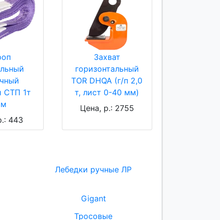
роп
Захват
ильный
горизонтальный
очный
TOR DHQA (г/п 2,0
й СТП 1т
т, лист 0-40 мм)
5м
Цена, р.: 2755
р.: 443
Лебедки ручные ЛР
Gigant
Тросовые