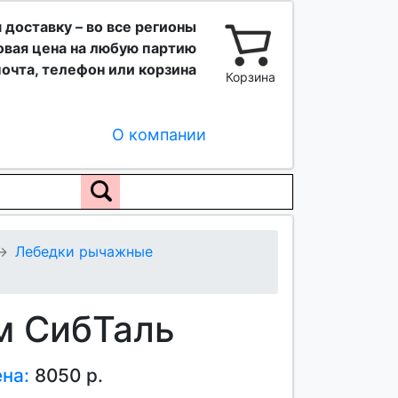
 доставку – во все регионы
вая цена на любую партию
очта, телефон или корзина
Корзина
О компании
Лебедки рычажные
 м СибТаль
ена:
8050 р.