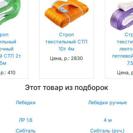
роп
Строп
Ст
ильный
текстильный СТП
текст
очный
10т 4м
лент
й СТП 2т
петлево
Цена, р.: 2830
.5м
7.
р.: 410
Цена, 
Этот товар из подборок
Лебедки
Лебедки ручные
ЛР 1.6
4 м
Сибталь
Сибталь (руч.)