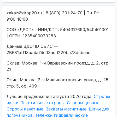
zakaz@drop20.ru | 8 (800) 201-24-70 | Пн-Пт
9:00-18:00
ООО «ДРОП» | ИНН/КПП: 5404317690/540401001
| ОГРН: 1235400020283
Данные ЭДО: ID СБИС —
2BE81aff18aa4a74c03acd220ba73dcbead
Склад: Москва, 1-й Варшавский проезд, д. 2, стр.
21
Офис: Москва, 2-я Машиностроения улица, д. 25
стр. 5, оф. 409
Лучшие предложения августа 2026 года:
Стропы
чалки
,
Текстильные стропы
,
Стропы цепные
,
Стропы канатные
,
Захваты магнитные
,
Шины для
погрузчиков
,
Тележки гидравлические