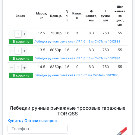
Шаг
Г/
Ф
L
каната
Масса,
Канат,
Заказ
Цена, р.
п,
каната,
ручки,
за
кг
м
т
мм
мм
цикл,
мм
12.5
7300р.
1.6
3
8.3
750
55
В корзину
Лебедка ручная рычажная ЛР 1,6 т 3 м СибТаль 1012883
13.5
8050р.
1.6
6
8.3
750
55
В корзину
Лебедка ручная рычажная ЛР 1,6 т 6 м СибТаль 1012884
14.5
8350р.
1.6
9
8.3
750
55
В корзину
Лебедка ручная рычажная ЛР 1,6т 9м СибТаль 1012885
Лебедки ручные рычажные тросовые гаражные
TOR QSS
Купить / Оставить запрос