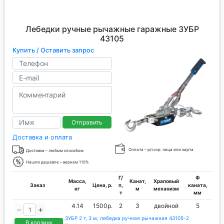
Лебедки ручные рычажные гаражные ЗУБР
43105
Купить / Оставить запрос
Отправить
Доставка и оплата
Оплата – р/с юр. лица или карта
Доставка – любым способом
Нашли дешевле – вернем 110%
Г/
Ф
Масса,
Канат,
Храповый
Заказ
Цена, р.
п,
каната,
кг
м
механизм
т
мм
4.14
1500р.
2
3
двойной
5
ЗУБР 2 т, 3 м, лебедка ручная рычажная 43105-2
В корзину