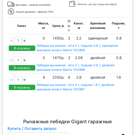
Оплата – р/с юр. лица или карта
Доставка – любым способом
Нашли дешевле – вернем 110%
Г/
Масса,
Канат,
Храповый
Подъем,
Заказ
Цена, р.
п,
кг
м
механизм
т
т
3
1450р.
2
2.2
одинарный
0.8
Лебедка рычажная, тяга 2 т, подъем 0.8 т, одинарное
В корзину
храповое колесо Matrix 1012895
3
1470р.
2
2.06
двойной
0.8
Лебедка рычажная, тяга 2 т, подъем 0.8 т, двойное
В корзину
храповое колесо Matrix 1012896
6
2350р.
4
2.8
двойной
1.6
Лебедка рычажная, тяга 4 т, подъем 1.6 т, двойное
В корзину
храповое колесо Matrix 1012897
Рычажные лебедки Gigant гаражные
Купить / Оставить запрос