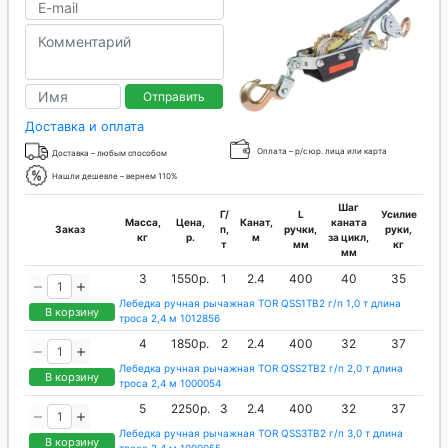
Отправить
Доставка и оплата
Оплата – р/с юр. лица или карта
Доставка – любым способом
Нашли дешевле – вернем 110%
Шаг
Г/
L
Усилие
Масса,
Цена,
Канат,
каната
Заказ
п,
ручки,
руки,
кг
р.
м
за цикл,
т
мм
кг
мм
3
1550р.
1
2.4
400
40
35
Лебедка ручная рычажная TOR QSS1TB2 г/п 1,0 т длина
В корзину
троса 2,4 м 1012856
4
1850р.
2
2.4
400
32
37
Лебедка ручная рычажная TOR QSS2TB2 г/п 2,0 т длина
В корзину
троса 2,4 м 1000054
5
2250р.
3
2.4
400
32
37
Лебедка ручная рычажная TOR QSS3TB2 г/п 3,0 т длина
В корзину