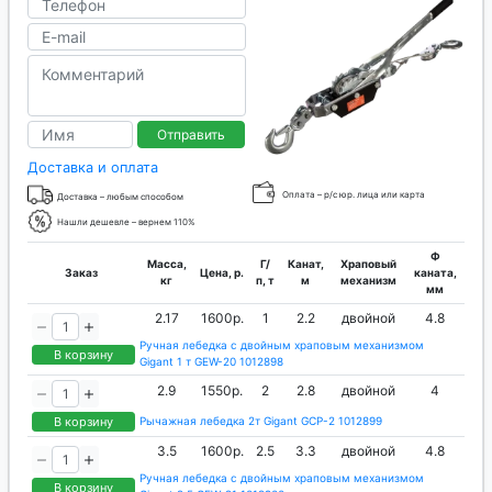
Отправить
Доставка и оплата
Оплата – р/с юр. лица или карта
Доставка – любым способом
Нашли дешевле – вернем 110%
Ф
Масса,
Г/
Канат,
Храповый
Заказ
Цена, р.
каната,
кг
п, т
м
механизм
мм
2.17
1600р.
1
2.2
двойной
4.8
Ручная лебедка с двойным храповым механизмом
В корзину
Gigant 1 т GEW-20 1012898
2.9
1550р.
2
2.8
двойной
4
В корзину
Рычажная лебедка 2т Gigant GCP-2 1012899
3.5
1600р.
2.5
3.3
двойной
4.8
Ручная лебедка с двойным храповым механизмом
В корзину