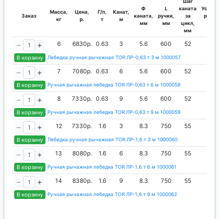
Шаг
Ф
L
каната
Усилие
Масса,
Цена,
Г/п,
Канат,
Заказ
каната,
ручки,
за
руки,
кг
р.
т
м
мм
мм
цикл,
кг
мм
6
6830р.
0.63
3
5.6
600
52
27
В корзину
Лебедка ручная рычажная TOR ЛР-0,63 т 3 м 1000057
7
7080р.
0.63
6
5.6
600
52
27
В корзину
Ручная рычажная лебедка TOR ЛР-0,63 т 6 м 1000058
8
7330р.
0.63
9
5.6
600
52
27
В корзину
Ручная рычажная лебедка TOR ЛР-0,63 т 9 м 1000059
12
7330р.
1.6
3
8.3
750
55
37
В корзину
Лебедка ручная рычажная TOR ЛР-1,6 т 3 м 1000060
13
8080р.
1.6
6
8.3
750
55
37
В корзину
Ручная рычажная лебедка TOR ЛР-1,6 т 6 м 1000061
14
8380р.
1.6
9
8.3
750
55
37
В корзину
Ручная рычажная лебедка TOR ЛР-1,6 т 9 м 1000062