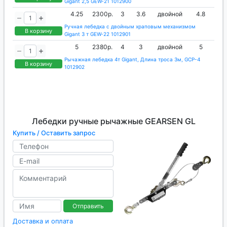
Gigant 2,5 GEW-21 1012900
4.25
2300р.
3
3.6
двойной
4.8
Ручная лебедка с двойным храповым механизмом
В корзину
Gigant 3 т GEW-22 1012901
5
2380р.
4
3
двойной
5
Рычажная лебедка 4т Gigant, Длина троса 3м, GCP-4
В корзину
1012902
Лебедки ручные рычажные GEARSEN GL
Купить / Оставить запрос
Отправить
Доставка и оплата