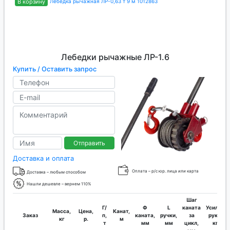
В корзину
Лебедка рычажная ЛР-0,63 т 9 м 1012863
Лебедки рычажные ЛР-1.6
Купить / Оставить запрос
Отправить
Доставка и оплата
Оплата – р/с юр. лица или карта
Доставка – любым способом
Нашли дешевле – вернем 110%
Шаг
Г/
Ф
L
каната
Усилие
Масса,
Цена,
Канат,
Заказ
п,
каната,
ручки,
за
руки,
кг
р.
м
т
мм
мм
цикл,
кг