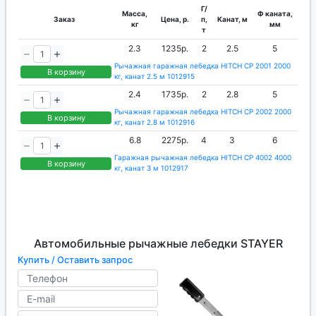
Г/
Масса,
Ф каната,
Заказ
Цена, р.
п,
Канат, м
кг
мм
т
2.3
1235р.
2
2.5
5
Рычажная гаражная лебедка HITCH CP 2001 2000
В корзину
кг, канат 2.5 м 1012915
2.4
1735р.
2
2.8
5
Рычажная гаражная лебедка HITCH CP 2002 2000
В корзину
кг, канат 2.8 м 1012916
6.8
2275р.
4
3
6
Гаражная рычажная лебедка HITCH CP 4002 4000
В корзину
кг, канат 3 м 1012917
Автомобильные рычажные лебедки STAYER
Купить / Оставить запрос