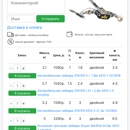
Отправить
Доставка и оплата
Оплата – р/с юр. лица или карта
Доставка – любым способом
Нашли дешевле – вернем 110%
Г/
Ф
Масса,
Канат,
Храповый
Заказ
Цена, р.
п,
каната,
кг
м
механизм
т
мм
2.1
1590р.
1
1.8
двойной
3.5
В корзину
Автомобильная лебедка STAYER 1т / 1,8м 4310-1 1012918
2.7
1540р.
1.5
2.4
двойной
4.5
Автомобильная лебедка STAYER 1,5т / 2,4м 4310-1.5
В корзину
1012919
3.2
1590р.
2
3
двойной
4.8
В корзину
Автомобильная лебедка STAYER 4310-2 2т 3м 1012920
5
2290р.
4
3
двойной
6.5
Рычажная тросовая лебедка Stayer MAXPull 4т/3м 4310-
В корзину