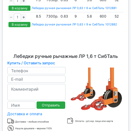
В корзину
Лебедка ручная рычажная ЛР 0,63 т 6 м СибТаль 1012881
8.5
7300р.
0.63
9
5.6
600
52
В корзину
Лебедка ручная рычажная ЛР 0,63 т 9 м СибТаль 1012882
Лебедки ручные рычажные ЛР 1,6 т СибТаль
Купить / Оставить запрос
Отправить
Доставка и оплата
Оплата – р/с юр. лица или карта
Доставка – любым способом
Нашли дешевле – вернем 110%