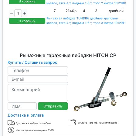
В корзину
колесо, тяга 4 т, подъем 1.6 т, трос 2 метра 1012910
7
2140р.
4
3
двойной
Рычажная лебедка TUNDRA двойное храповое
В корзину
колесо, тяга 4 т, подъем 1.6 т, трос 3 метра 1012911
Рычажные гаражные лебедки HITCH CP
Купить / Оставить запрос
Отправить
Доставка и оплата
Оплата – р/с юр. лица или карта
Доставка – любым способом
Нашли дешевле – вернем 110%