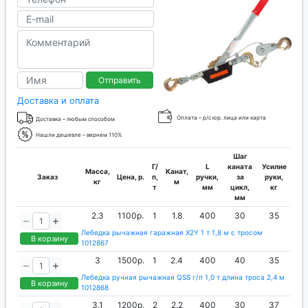
Отправить
Доставка и оплата
Оплата – р/с юр. лица или карта
Доставка – любым способом
Нашли дешевле – вернем 110%
Шаг
Г/
L
каната
Усилие
Масса,
Канат,
Заказ
Цена, р.
п,
ручки,
за
руки,
кг
м
т
мм
цикл,
кг
мм
2.3
1100р.
1
1.8
400
30
35
Лебедка рычажная гаражная X2Y 1 т 1,8 м с тросом
В корзину
1012867
3
1500р.
1
2.4
400
40
35
Лебедка ручная рычажная QSS г/п 1,0 т длина троса 2,4 м
В корзину
1012868
3.1
1200р.
2
2.2
400
30
37