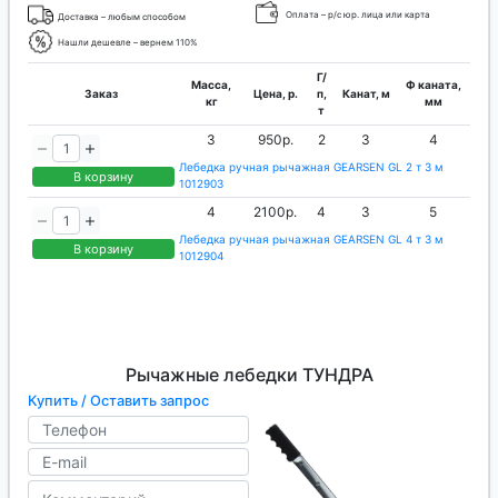
Оплата – р/с юр. лица или карта
Доставка – любым способом
Нашли дешевле – вернем 110%
Г/
Масса,
Ф каната,
Заказ
Цена, р.
п,
Канат, м
кг
мм
т
3
950р.
2
3
4
Лебедка ручная рычажная GEARSEN GL 2 т 3 м
В корзину
1012903
4
2100р.
4
3
5
Лебедка ручная рычажная GEARSEN GL 4 т 3 м
В корзину
1012904
Рычажные лебедки ТУНДРА
Купить / Оставить запрос