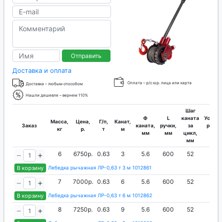
Отправить
Доставка и оплата
Оплата – р/с юр. лица или карта
Доставка – любым способом
Нашли дешевле – вернем 110%
Шаг
Ф
L
каната
Усилие
Масса,
Цена,
Г/п,
Канат,
Заказ
каната,
ручки,
за
руки,
кг
р.
т
м
мм
мм
цикл,
кг
мм
6
6750р.
0.63
3
5.6
600
52
27
В корзину
Лебедка рычажная ЛР-0,63 т 3 м 1012861
7
7000р.
0.63
6
5.6
600
52
27
В корзину
Лебедка рычажная ЛР-0,63 т 6 м 1012862
8
7250р.
0.63
9
5.6
600
52
27