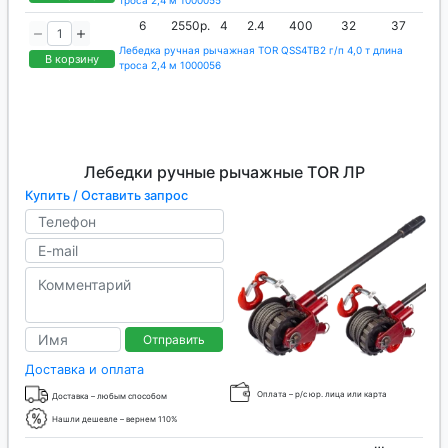
троса 2,4 м 1000055
6
2550р.
4
2.4
400
32
37
Лебедка ручная рычажная TOR QSS4TB2 г/п 4,0 т длина
В корзину
троса 2,4 м 1000056
Лебедки ручные рычажные TOR ЛР
Купить / Оставить запрос
Отправить
Доставка и оплата
Оплата – р/с юр. лица или карта
Доставка – любым способом
Нашли дешевле – вернем 110%