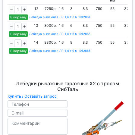
мм
12
7250р.
1.6
3
8.3
750
55
37
В корзину
Лебедка рычажная ЛР-1,6 т 3 м 1012864
13
8000р.
1.6
6
8.3
750
55
37
В корзину
Лебедка рычажная ЛР-1,6 т 6 м 1012865
14
8300р.
1.6
9
8.3
750
55
37
В корзину
Лебедка рычажная ЛР-1,6 т 9 м 1012866
Лебедки рычажные гаражные X2 с тросом
СибТаль
Купить / Оставить запрос