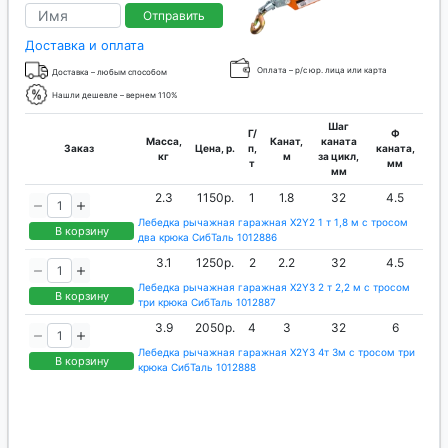
Отправить
Доставка и оплата
Оплата – р/с юр. лица или карта
Доставка – любым способом
Нашли дешевле – вернем 110%
Шаг
Г/
Ф
Масса,
Канат,
каната
Заказ
Цена, р.
п,
каната,
кг
м
за цикл,
т
мм
мм
2.3
1150р.
1
1.8
32
4.5
Лебедка рычажная гаражная X2Y2 1 т 1,8 м с тросом
В корзину
два крюка СибТаль 1012886
3.1
1250р.
2
2.2
32
4.5
Лебедка рычажная гаражная X2Y3 2 т 2,2 м с тросом
В корзину
три крюка СибТаль 1012887
3.9
2050р.
4
3
32
6
Лебедка рычажная гаражная X2Y3 4т 3м с тросом три
В корзину
крюка СибТаль 1012888