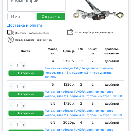
Отправить
Доставка и оплата
Оплата – р/с юр. лица или карта
Доставка – любым способом
Нашли дешевле – вернем 110%
Масса,
Г/п,
Канат,
Храповый
Заказ
Цена, р.
кг
т
м
механизм
4
1320р.
1.5
2
двойной
Рычажная лебедка ТУНДРА двойное храповое
колесо, тяга 1.5 т, подъем 0.6 т, трос 2 метра
В корзину
1012907
5
1220р.
2
2
двойной
Рычажная лебедка TUNDRA двойное храповое
В корзину
колесо, тяга 2 т, подъем 0.8 т, трос 2 метра 1012908
5.5
1720р.
2
3
двойной
Рычажная лебедка TUNDRA двойное храповое
В корзину
колесо, тяга 2 т, подъем 0.8 т, трос 3 метра 1012909
6.5
2020р.
4
2
двойной
Рычажная лебедка TUNDRA двойное храповое