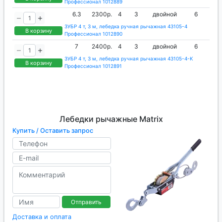
Профессионал 1012889
6.3
2300р.
4
3
двойной
6
ЗУБР 4 т, 3 м, лебедка ручная рычажная 43105-4
В корзину
Профессионал 1012890
7
2400р.
4
3
двойной
6
ЗУБР 4 т, 3 м, лебедка ручная рычажная 43105-4-K
В корзину
Профессионал 1012891
Лебедки рычажные Matrix
Купить / Оставить запрос
Отправить
Доставка и оплата