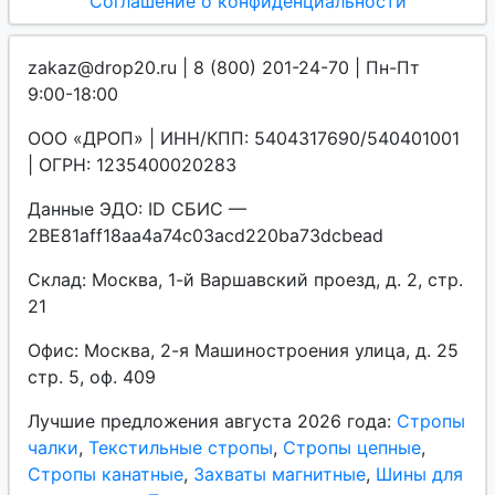
Соглашение о конфиденциальности
zakaz@drop20.ru | 8 (800) 201-24-70 | Пн-Пт
9:00-18:00
ООО «ДРОП» | ИНН/КПП: 5404317690/540401001
| ОГРН: 1235400020283
Данные ЭДО: ID СБИС —
2BE81aff18aa4a74c03acd220ba73dcbead
Склад: Москва, 1-й Варшавский проезд, д. 2, стр.
21
Офис: Москва, 2-я Машиностроения улица, д. 25
стр. 5, оф. 409
Лучшие предложения августа 2026 года:
Стропы
чалки
,
Текстильные стропы
,
Стропы цепные
,
Стропы канатные
,
Захваты магнитные
,
Шины для