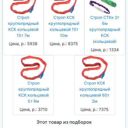
Строп
Строп КСК
Строп СТКк 2т
круглопрядный
круглопрядный
6м
КСК кольцевой
кольцевой 15т
круглопрядный
15т 7м
10м
КСК
(кольцевой)
Цена, р.: 5938
Цена, р.: 8375
Цена, р.: 1334
Строп
Строп КСК
круглопрядный
круглопрядный
КСК кольцевой
кольцевой 60т
5т 9м
2м
Цена, р.: 3710
Цена, р.: 7375
Этот товар из подборок