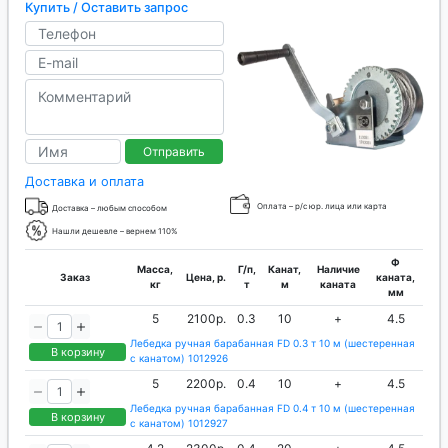
Купить / Оставить запрос
Отправить
Доставка и оплата
Оплата – р/с юр. лица или карта
Доставка – любым способом
Нашли дешевле – вернем 110%
Ф
Масса,
Г/п,
Канат,
Наличие
Заказ
Цена, р.
каната,
кг
т
м
каната
мм
5
2100р.
0.3
10
+
4.5
Лебедка ручная барабанная FD 0.3 т 10 м (шестеренная
В корзину
с канатом) 1012926
5
2200р.
0.4
10
+
4.5
Лебедка ручная барабанная FD 0.4 т 10 м (шестеренная
В корзину
с канатом) 1012927