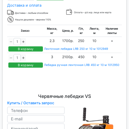
Доставка и оплата
Оплата – р/с юр. лица или карта
Доставка – любым способом
Нашли дешевле – вернем 110%
Масса,
Г/п,
Лента,
Наличие
Заказ
Цена, р.
кг
кг
м
ленты
2.3
1700р.
250
10
+
В корзину
Ленточная лебедка LRB 250 кг 10 м 1012949
3
2100р.
450
10
+
В корзину
Лебедка ручная ленточная LRB 450 кг 10 м 1012950
Червячные лебедки VS
Купить / Оставить запрос