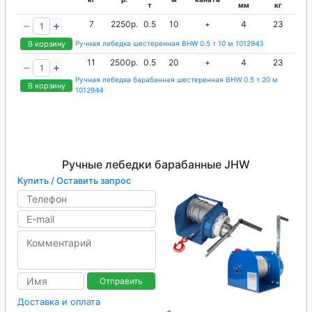
т
мм
кг
7
2250р.
0.5
10
+
4
23
В корзину
Ручная лебедка шестеренная BHW 0.5 т 10 м 1012943
11
2500р.
0.5
20
+
4
23
Ручная лебедка барабанная шестеренная BHW 0.5 т 20 м
В корзину
1012944
Ручные лебедки барабанные JHW
Купить / Оставить запрос
Отправить
Доставка и оплата