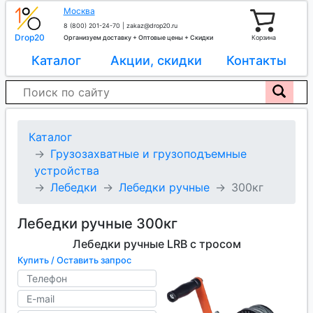
Москва
8 (800) 201-24-70
|
zakaz@drop20.ru
Drop20
Организуем доставку + Оптовые цены + Скидки
Корзина
Каталог
Акции, скидки
Контакты
Каталог
Грузозахватные и грузоподъемные
устройства
Лебедки
Лебедки ручные
300кг
Лебедки ручные 300кг
Лебедки ручные LRB с тросом
Купить / Оставить запрос