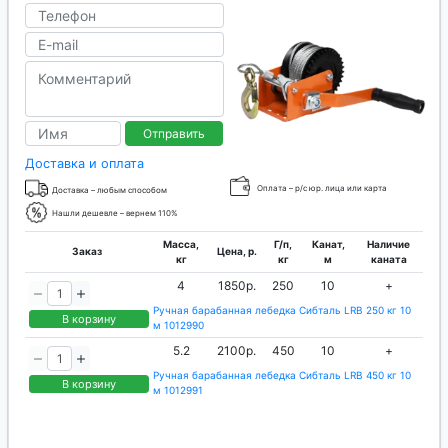
Отправить
Доставка и оплата
Оплата – р/с юр. лица или карта
Доставка – любым способом
Нашли дешевле – вернем 110%
Масса,
Г/п,
Канат,
Наличие
Заказ
Цена, р.
кг
кг
м
каната
4
1850р.
250
10
+
Ручная барабанная лебедка Сибталь LRB 250 кг 10
В корзину
м 1012990
5.2
2100р.
450
10
+
Ручная барабанная лебедка Сибталь LRB 450 кг 10
В корзину
м 1012991