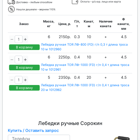
Оплата – р/с юр. лица или карта
Доставка – любым способом
Нашли дешевле – вернем 110%
Ф
Масса,
Г/п,
Канат,
Наличие
Заказ
Цена, р.
каната,
кг
т
м
каната
мм
6
2150р.
0.3
10
+
4.5
Лебедка ручная TOR ЛФ-800 (FD) г/п 0,3 т длина троса
В корзину
10 м 1012960
6
2250р.
0.4
10
+
4.5
Лебедка ручная TOR ЛФ-1000 (FD) г/п 0,4 т длина троса
В корзину
10 м 1012961
5
2350р.
0.4
20
+
4.5
Лебедка ручная TOR ЛФ-1000 (FD) г/п 0,4 т длина троса
В корзину
20 м 1012962
Лебедки ручные Сорокин
Купить / Оставить запрос