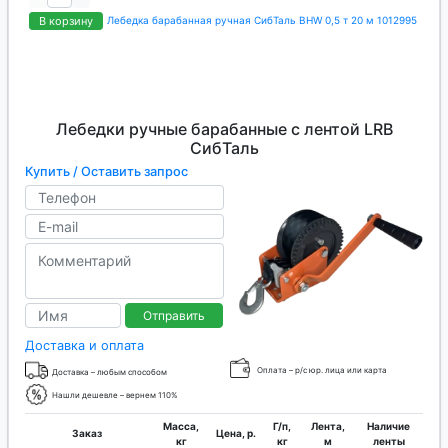
В корзину
Лебедка барабанная ручная СибТаль BHW 0,5 т 20 м 1012995
Лебедки ручные барабанные с лентой LRB
СибТаль
Купить / Оставить запрос
Отправить
Доставка и оплата
Оплата – р/с юр. лица или карта
Доставка – любым способом
Нашли дешевле – вернем 110%
Масса,
Г/п,
Лента,
Наличие
Заказ
Цена, р.
кг
кг
м
ленты