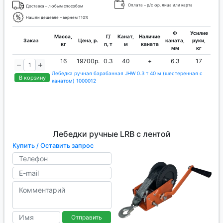
Оплата – р/с юр. лица или карта
Доставка – любым способом
Нашли дешевле – вернем 110%
Ф
Усилие
Масса,
Г/
Канат,
Наличие
Заказ
Цена, р.
каната,
руки,
кг
п, т
м
каната
мм
кг
16
19700р.
0.3
40
+
6.3
17
Лебедка ручная барабанная JHW 0.3 т 40 м (шестеренная с
В корзину
канатом) 1000012
Лебедки ручные LRB с лентой
Купить / Оставить запрос
Отправить