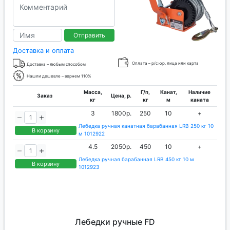
Отправить
Доставка и оплата
Оплата – р/с юр. лица или карта
Доставка – любым способом
Нашли дешевле – вернем 110%
Масса,
Г/п,
Канат,
Наличие
Заказ
Цена, р.
кг
кг
м
каната
3
1800р.
250
10
+
Лебедка ручная канатная барабанная LRB 250 кг 10
В корзину
м 1012922
4.5
2050р.
450
10
+
Лебедка ручная барабанная LRB 450 кг 10 м
В корзину
1012923
Лебедки ручные FD