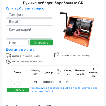
Ручные лебедки барабанные GR
Купить / Оставить запрос
Отправить
Доставка и оплата
Оплата – р/с юр. лица или карта
Доставка – любым способом
Нашли дешевле – вернем 110%
Ф
Масса,
Г/п,
Канат,
Наличие
Заказ
Цена, р.
каната,
кг
т
м
каната
мм
21
10000р.
0.3
20
+
5
Лебедка ручная барабанная GR 0.3 т 20 м (шестеренная
В корзину
с канатом) 1000018