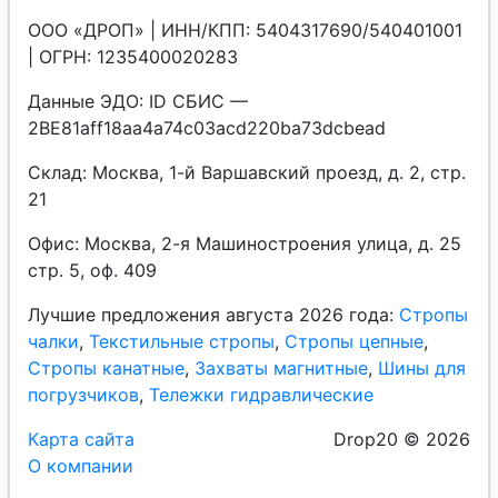
ООО «ДРОП» | ИНН/КПП: 5404317690/540401001
| ОГРН: 1235400020283
Данные ЭДО: ID СБИС —
2BE81aff18aa4a74c03acd220ba73dcbead
Склад: Москва, 1-й Варшавский проезд, д. 2, стр.
21
Офис: Москва, 2-я Машиностроения улица, д. 25
стр. 5, оф. 409
Лучшие предложения августа 2026 года:
Стропы
чалки
,
Текстильные стропы
,
Стропы цепные
,
Стропы канатные
,
Захваты магнитные
,
Шины для
погрузчиков
,
Тележки гидравлические
Карта сайта
Drop20 © 2026
О компании