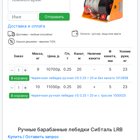
Отправить
Доставка и оплата
Оплата – р/с юр. лица или карта
Доставка – любым способом
Нашли дешевле – вернем 110%
Ф
Усилие
Масса,
Г/п,
Канат,
Наличие
Заказ
Цена, р.
каната,
руки,
кг
т
м
каната
мм
кг
9
10700р.
0.25
20
-
5
23
В корзину
Червячная лебедка ручная VS 0.25 т 20 м без каната 1012858
10
11050р.
0.25
20
+
5
23
В корзину
Червячная ручная лебедка VS 0.25 т 20 м с тросом 1000025
Ручные барабанные лебедки Сибталь LRB
Купить / Оставить запрос