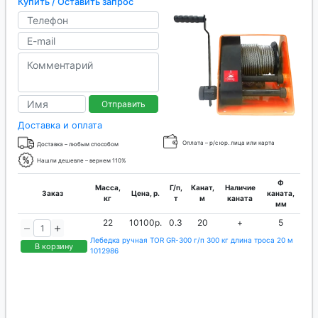
Купить / Оставить запрос
Отправить
Доставка и оплата
Оплата – р/с юр. лица или карта
Доставка – любым способом
Нашли дешевле – вернем 110%
Ф
Масса,
Г/п,
Канат,
Наличие
Заказ
Цена, р.
каната,
кг
т
м
каната
мм
22
10100р.
0.3
20
+
5
Лебедка ручная TOR GR-300 г/п 300 кг длина троса 20 м
В корзину
1012986