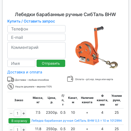
Лебедки барабанные ручные СибТаль BHW
Купить / Оставить запрос
Отправить
Доставка и оплата
Оплата – р/с юр. лица или карта
Доставка – любым способом
Нашли дешевле – вернем 110%
Г/
Ф
Усилие
Масса,
Цена,
Канат,
Наличие
Заказ
п,
каната,
руки,
кг
р.
м
каната
т
мм
кг
7.5
2300р.
0.5
10
+
4
25
В корзину
Лебедка барабанная ручная СибТаль BHW 0,5 т 10 м 1012994
11.8
2550р.
0.5
20
+
4
25