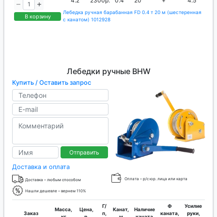
4.2
2300р.
0.4
20
+
4.5
Лебедка ручная барабанная FD 0.4 т 20 м (шестеренная
В корзину
с канатом) 1012928
Лебедки ручные BHW
Купить / Оставить запрос
Отправить
Доставка и оплата
Оплата – р/с юр. лица или карта
Доставка – любым способом
Нашли дешевле – вернем 110%
Г/
Ф
Усилие
Масса,
Цена,
Канат,
Наличие
Заказ
п,
каната,
руки,
кг
р.
м
каната