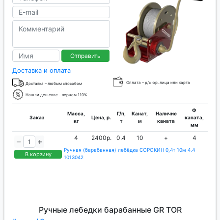
Отправить
Доставка и оплата
Оплата – р/с юр. лица или карта
Доставка – любым способом
Нашли дешевле – вернем 110%
Ф
Масса,
Г/п,
Канат,
Наличие
Заказ
Цена, р.
каната,
кг
т
м
каната
мм
4
2400р.
0.4
10
+
4
Ручная (барабанная) лебёдка СОРОКИН 0,4т 10м 4.4
В корзину
1013042
Ручные лебедки барабанные GR TOR