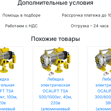
Дополнительные условия
Помощь в подборе
Рассрочка платежа до 1
Работаем с НДС
Отгрузка – 24 часа
Похожие товары
едка
Лебедка
Леб
тельная
электрическая
электр
FT TSA
OCALIFT TSA
OCALI
кг, 100м,
500/1000кг, 40м,
300/600
20в
220в
38
иниевый
(алюминиевый
(алюми