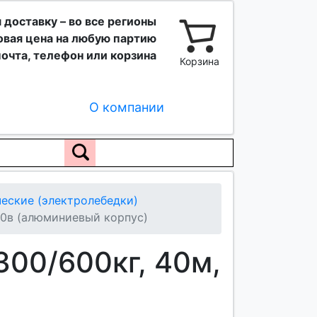
 доставку – во все регионы
вая цена на любую партию
очта, телефон или корзина
Корзина
О компании
еские (электролебедки)
0в (алюминиевый корпус)
00/600кг, 40м,