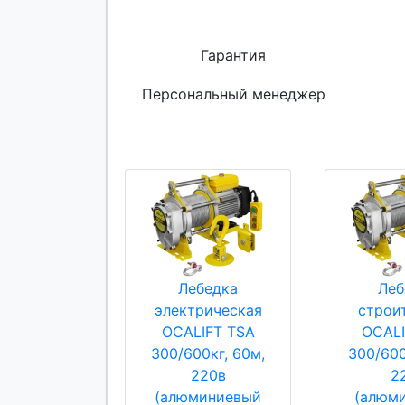
Гарантия
Персональный менеджер
Лебедка
Леб
электрическая
строи
OCALIFT TSA
OCALI
300/600кг, 60м,
300/600
220в
2
(алюминиевый
(алюм