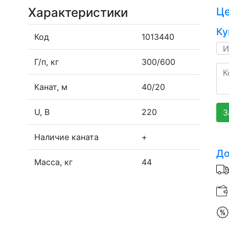
Характеристики
Ц
Ку
Код
1013440
Г/п, кг
300/600
Канат, м
40/20
U, В
220
З
Наличие каната
+
До
Масса, кг
44