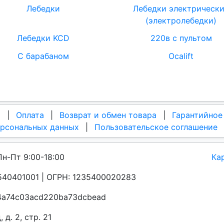
Лебедки
Лебедки электрическ
(электролебедки)
Лебедки KCD
220в с пультом
С барабаном
Ocalift
а
|
Оплата
|
Возврат и обмен товара
|
Гарантийное
ерсональных данных
|
Пользовательское соглашение
Пн-Пт 9:00-18:00
Ка
40401001 | ОГРН: 1235400020283
a4a74c03acd220ba73dcbead
д. 2, стр. 21