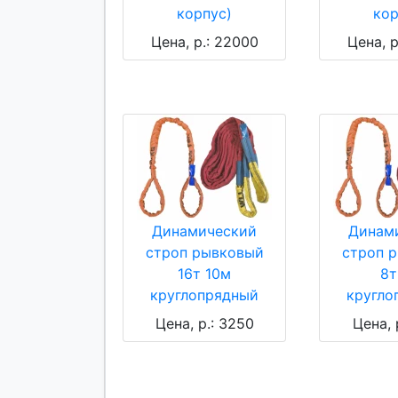
корпус)
кор
Цена, р.: 22000
Цена, р
Динамический
Динам
строп рывковый
строп 
16т 10м
8т
круглопрядный
кругло
Цена, р.: 3250
Цена, 