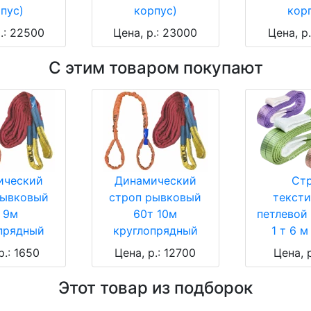
пус)
корпус)
кор
.: 22500
Цена, р.: 23000
Цена, р
С этим товаром покупают
ический
Динамический
Ст
рывковый
строп рывковый
текст
 9м
60т 10м
петлевой
прядный
круглопрядный
1 т 6 
р.: 1650
Цена, р.: 12700
Цена, 
Этот товар из подборок