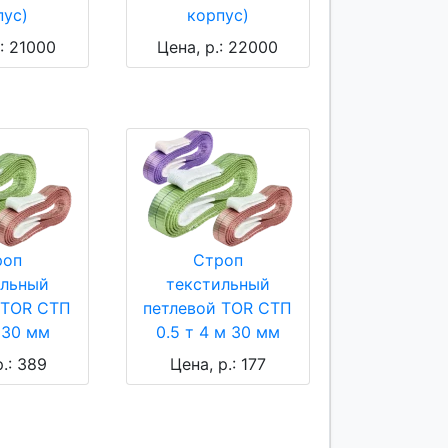
пус)
корпус)
.: 21000
Цена, р.: 22000
роп
Строп
ильный
текстильный
 TOR СТП
петлевой TOR СТП
м 30 мм
0.5 т 4 м 30 мм
р.: 389
Цена, р.: 177