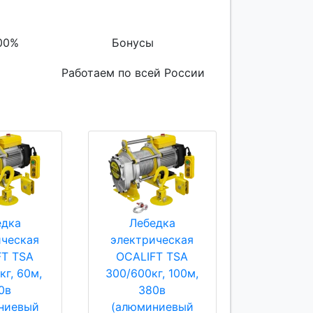
00%
Бонусы
Работаем по всей России
едка
Лебедка
ическая
электрическая
FT TSA
OCALIFT TSA
кг, 60м,
300/600кг, 100м,
0в
380в
ниевый
(алюминиевый