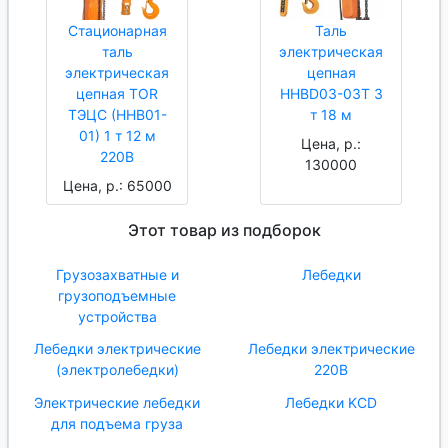
Стационарная
Таль
таль
электрическая
электрическая
цепная
цепная TOR
HHBD03-03T 3
ТЭЦС (HHB01-
т 18 м
01) 1 т 12 м
Цена, р.:
220В
130000
Цена, р.: 65000
Этот товар из подборок
Грузозахватные и
Лебедки
грузоподъемные
устройства
Лебедки электрические
Лебедки электрические
(электролебедки)
220В
Электрические лебедки
Лебедки KCD
для подъема груза