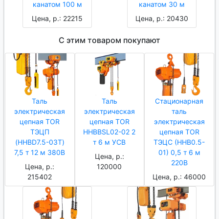
канатом 100 м
канатом 30 м
Цена, р.: 22215
Цена, р.: 20430
С этим товаром покупают
Таль
Таль
Стационарная
электрическая
электрическая
таль
цепная TOR
цепная TOR
электрическая
ТЭЦП
HHBBSL02-02 2
цепная TOR
(HHBD7.5-03T)
т 6 м УСВ
ТЭЦС (HHB0.5-
7,5 т 12 м 380В
01) 0,5 т 6 м
Цена, р.:
220В
Цена, р.:
120000
215402
Цена, р.: 46000