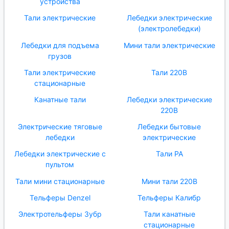
устройства
Тали электрические
Лебедки электрические
(электролебедки)
Лебедки для подъема
Мини тали электрические
грузов
Тали электрические
Тали 220В
стационарные
Канатные тали
Лебедки электрические
220В
Электрические тяговые
Лебедки бытовые
лебедки
электрические
Лебедки электрические с
Тали РА
пультом
Тали мини стационарные
Мини тали 220В
Тельферы Denzel
Тельферы Калибр
Электротельферы Зубр
Тали канатные
стационарные