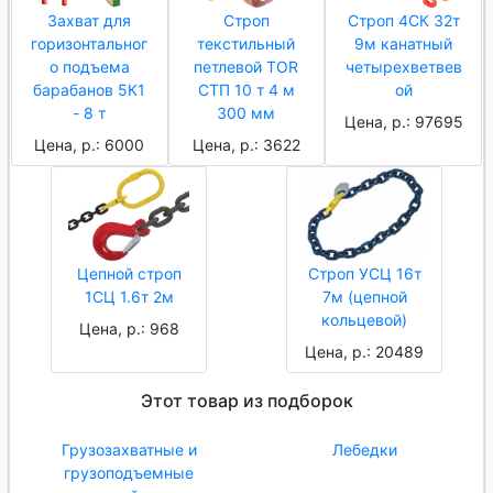
Захват для
Строп
Строп 4СК 32т
горизонтальног
текстильный
9м канатный
о подъема
петлевой TOR
четырехветвев
барабанов 5К1
СТП 10 т 4 м
ой
- 8 т
300 мм
Цена, р.: 97695
Цена, р.: 6000
Цена, р.: 3622
Цепной строп
Строп УСЦ 16т
1СЦ 1.6т 2м
7м (цепной
кольцевой)
Цена, р.: 968
Цена, р.: 20489
Этот товар из подборок
Грузозахватные и
Лебедки
грузоподъемные