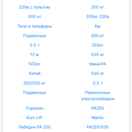
220в с пультом
250 кг
300 кг
300кг 220в
Тали и тельферы
6м
Подвесные
200 кг
0.5 т
250кг
12 м
500 кг
500кг
Мини РА
Китай
500 кг
250/500 кг
0.5 т
Подвесные
Переносные
электролебедки
Сорокин
РА250
Euro Lift
Matrix
Лебедки РА 250
РА250/500