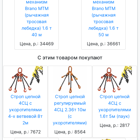
механизм
механизм
Brano МТМ
Brano МТМ
(рычажная
(рычажная
тросовая
тросовая
лебедка) 1.6 т
лебедка) 1.6 т
40 м
50 м
Цена, р.: 34469
Цена, р.: 36661
С этим товаром покупают
Строп цепной
Строп цепной
Строп цепной
4СЦ с
регулируемый
4СЦ с
укоротителями
4СЦ 2.36т 10м
укоротителями
4-х ветвевой 8т
(с
1.6т 5м (паук)
2м
укоротителями)
Цена, р.: 2817
Цена, р.: 7672
Цена, р.: 8564