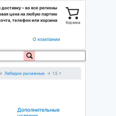
 доставку – во все регионы
вая цена на любую партию
очта, телефон или корзина
Корзина
О компании
Лебедки рычажные
1.5 т
Дополнительные
условия