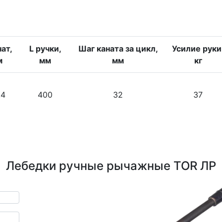
ат,
L ручки,
Шаг каната за цикл,
Усилие руки
м
мм
мм
кг
.4
400
32
37
Лебедки ручные рычажные TOR ЛР