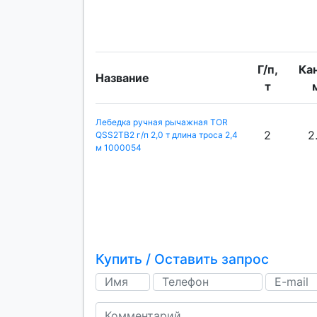
Г/п,
Кан
Название
т
Лебедка ручная рычажная TOR
2
2
QSS2TB2 г/п 2,0 т длина троса 2,4
м 1000054
Купить / Оставить запрос