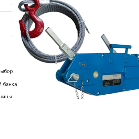
выбор
й банка
зницы