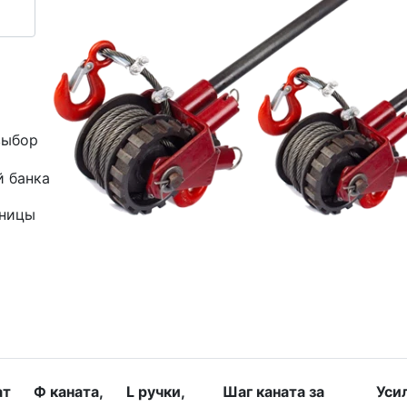
выбор
й банка
зницы
ат
Ф каната,
L ручки,
Шаг каната за
Уси