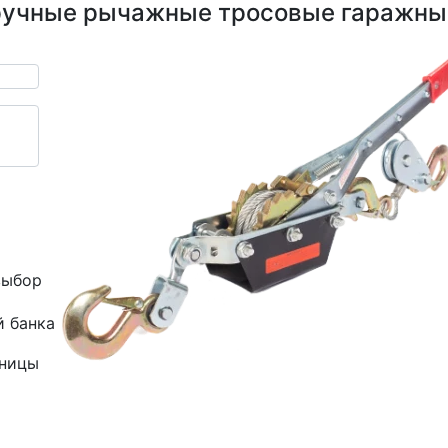
ручные рычажные тросовые гаражны
выбор
й банка
зницы