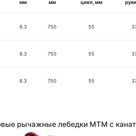
мм
мм
цикл, мм
руки
8.3
750
55
3
8.3
750
55
3
8.3
750
55
3
вые рычажные лебедки МТМ с канат