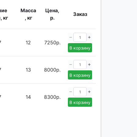
лие
Масса
Цена,
Заказ
, кг
, кг
р.
7
12
7250р.
В корзину
7
13
8000р.
В корзину
7
14
8300р.
В корзину