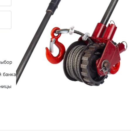
выбор
й банка
зницы