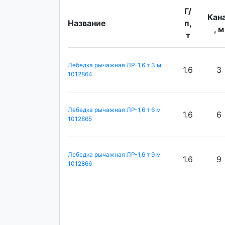
Г/
Кан
Название
п,
, м
т
Лебедка рычажная ЛР-1,6 т 3 м
1.6
3
1012864
Лебедка рычажная ЛР-1,6 т 6 м
1.6
6
1012865
Лебедка рычажная ЛР-1,6 т 9 м
1.6
9
1012866