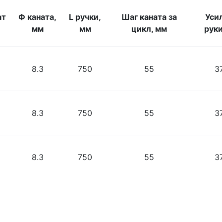
ат
Ф каната,
L ручки,
Шаг каната за
Уси
мм
мм
цикл, мм
руки
8.3
750
55
3
8.3
750
55
3
8.3
750
55
3