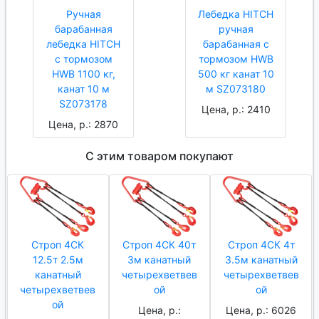
Ручная
Лебедка HITCH
барабанная
ручная
лебедка HITCH
барабанная с
с тормозом
тормозом HWB
HWB 1100 кг,
500 кг канат 10
канат 10 м
м SZ073180
SZ073178
Цена, р.: 2410
Цена, р.: 2870
С этим товаром покупают
Строп 4СК
Строп 4СК 40т
Строп 4СК 4т
12.5т 2.5м
3м канатный
3.5м канатный
канатный
четырехветвев
четырехветвев
четырехветвев
ой
ой
ой
Цена, р.:
Цена, р.: 6026